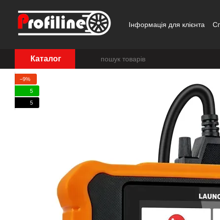
Перейти до основного контенту
Інформація для клієнта
С
Каталог
−9%
5
5