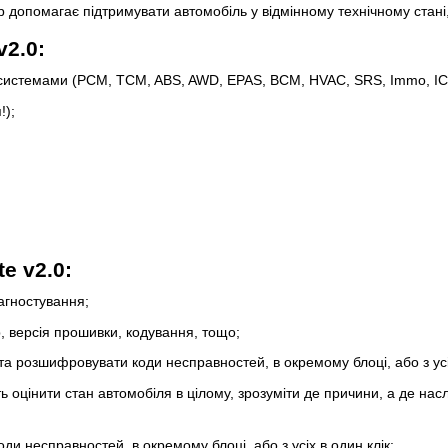
 допомагає підтримувати автомобіль у відмінному технічному стані,
v2.0:
 системами (PCM, TCM, ABS, AWD, EPAS, BCM, HVAC, SRS, Immo, IC, 
!);
e v2.0:
агностування;
, версія прошивки, кодування, тощо;
та розшифровувати коди несправностей, в окремому блоці, або з усіх
 оцінити стан автомобіля в цілому, зрозуміти де причини, а де наслі
ди несправностей, в окремому блоці, або з усіх в один клік;