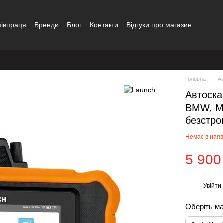
півпраця
Бренди
Блог
Контакти
Відгуки про магазин
Головна
А
Автоска
BMW, Min
безстро
Немає в наяв
5 900
Увійти
%
Оберіть м