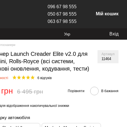
096 67 98 555
Мій кошик
050 67 98 555
063 67 98 555
Вхід
Укр
втосканери
нер Launch Creader Elite v2.0 для
Артикул
11464
i, Rolls-Royce (всі системи,
кові оновлення, кодування, тести)
ності
6 відгуків
 грн
6 495 грн
Порівняти
В бажання
для відображення накопичувальної знижки
арку автомобіля