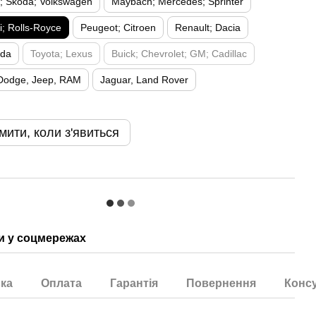
t; Skoda; Volkswagen
Maybach; Mercedes; Sprinter
; Rolls-Royce
Peugeot; Citroen
Renault; Dacia
zda
Toyota; Lexus
Buick; Chevrolet; GM; Cadillac
 Dodge, Jeep, RAM
Jaguar, Land Rover
мити, коли з'явиться
 у соцмережах
ка
Оплата
Гарантія
Повернення
Консу