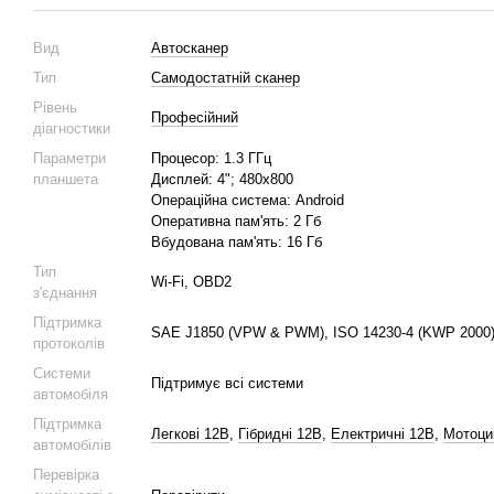
Вид
Автосканер
Тип
Самодостатній сканер
Рівень
Професійний
діагностики
Параметри
Процесор: 1.3 ГГц
планшета
Дисплей: 4"; 480х800
Операційна система: Android
Оперативна пам'ять: 2 Гб
Вбудована пам'ять: 16 Гб
Тип
Wi-Fi, OBD2
з'єднання
Підтримка
SAE J1850 (VPW & PWM), ISO 14230-4 (KWP 2000),
протоколів
Системи
Підтримує всі системи
автомобіля
Підтримка
Легкові 12В
,
Гібридні 12В
,
Електричні 12В
,
Мотоцик
автомобілів
Перевірка