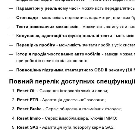
Параметри у реальному часі
- можливість передивлятись 
Cтоп-кадр
- можливість подивитись параметри, при яких бул
Тести виконавчих механізмів
- можливість активувати вик
Кодування, адаптації та функціональні тести
- можливіст
Перевірка пробігу
- можливість зчитати пробіг з усіх сис
Історія продіагностованих автомобілів
- завжди можна п
при роботі із великою кількістю авто;
Повноцінна підтримка стантартного OBD II режиму (10
Повний перелік доступних спецфункцій L
Reset Oil
- Скидання інтервалів заміни оливи;
Reset ETR
- Адаптація дросельної заслонки;
Reset Brake
- Сервіс обнулення гальмівних колодок;
Reset Immo
- Сервіс іммобілайзера, ключів IMMO;
Reset SAS
- Адаптація кута повороту керма SAS;