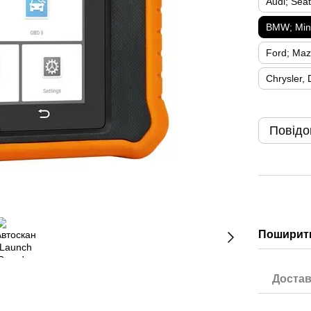
Audi; Sea
BMW; Mini
Ford; Ma
Chrysler,
Повідо
Поширити
Достав