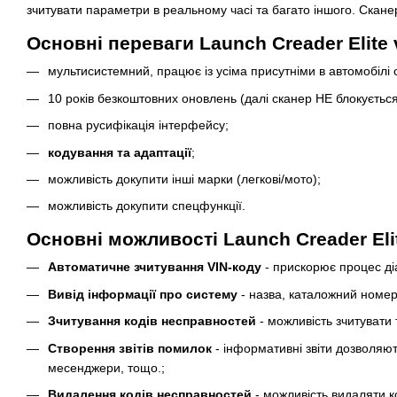
зчитувати параметри в реальному часі та багато іншого. Сканер
Основні переваги Launch Creader Elite 
мультисистемний, працює із усіма присутніми в автомобілі
10 років безкоштовних оновлень (далі сканер НЕ блокується
повна русифікація інтерфейсу;
кодування та адаптації
;
можливість докупити інші марки (легкові/мото);
можливість докупити спецфункції.
Основні можливості Launch Creader Elit
Автоматичне зчитування VIN-коду
- прискорює процес ді
Вивід інформації про систему
- назва, каталожний номер
Зчитування кодів несправностей
- можливість зчитувати 
Створення звітів помилок
- інформативні звіти дозволяють
месенджери, тощо.;
Видалення кодів несправностей
- можливість видаляти ко