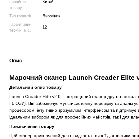
виробник
Китай
товару
Тип гарантії
Виробник
Гарантійний
12
термін, міс.
Опис
Марочний сканер Launch Creader Elite 
Детальний опис товару
Launch Creader Elite v2.0 – покращений сканер другого поколі
Гб ОЗУ). Він забезпечує мультисистемну перевірку та аналіз ус
процесором, інтуїтивно зрозумілим інтерфейсом та підтримує 
ідеальним вибором як для професійних майстрів, так і для влас
Призначення товару
Цей сканер призначений для швидкої та точної діагностики авт