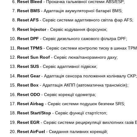
Reset Bleed
- Прокачка гальмівної системи ABS/ESP;
Reset BMS
- Адаптація акумуляторної батареї BMS;
Reset AFS
- Сервіс системи адаптивного світла фар AFS;
Reset Injector
- Cервіс кодування форсунок;
Reset DPF
- Сервіс дизельного сажового фільтра DPF;
Reset TPMS
- Сервіс системи контролю тиску в шинах TPM
Reset Sun Roof
- Сервіс люка/панорамного даху;
Reset SUS
- Сервіс адаптивної підвіски;
Reset Gear
- Адаптація сенсора положення колінвалу CKP;
Reset Box
- Адаптація АКПП (автоматична трансмісія);
Reset ODO
- Сервіс корекції одометра;
Reset Airbag
- Сервіс системи подушок безпеки SRS;
Reset Start/Stop
- Сервіс функції старт/стоп;
Reset EGR
- Сервіс системи рециркуляції вихлопних газів 
Reset AirFuel
- Скидання паливних корекцій;