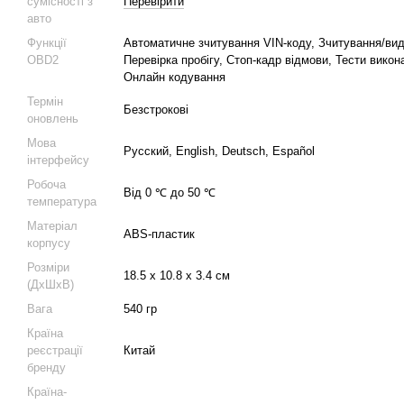
сумісності з
Перевірити
авто
Функції
Автоматичне зчитування VIN-коду, Зчитування/ви
OBD2
Перевірка пробігу, Стоп-кадр відмови, Тести вико
Онлайн кодування
Термін
Безстрокові
оновлень
Мова
Русский, English, Deutsch, Español
інтерфейсу
Робоча
Від 0 ℃ до 50 ℃
температура
Матеріал
ABS-пластик
корпусу
Розміри
18.5 х 10.8 х 3.4 см
(ДхШхВ)
Вага
540 гр
Країна
реєстрації
Китай
бренду
Країна-