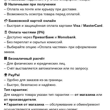
🟢
Наличными при получении
– Оплата на почте или курьеру при доставке.
– Возможность осмотра товара перед оплатой.
💳
Банковской картой онлайн
– Быстрая и защищённая оплата картами
Visa
/
MasterCard
.
🧾
Оплата частями (0%)
– Доступно через
ПриватБанк
и
Monobank
.
– Без переплат и скрытых комиссий.
– Выбирайте опцию «Оплата частями» при оформлении
заказа.
🏢
Безналичный расчёт
– Для физических и юридических лиц.
– Счёт выставляется автоматически или по запросу.
🌍
PayPal
– Удобно для заказов из-за границы.
– Быстро, безопасно и надёжно.
Тип гарантии:
Для каждого товара указан тип гарантии —
от магазина
или
от производителя
.
◾
Гарантия от магазина
— обслуживание и обмен/ремонт
осуществляется напрямую через наш сервис.