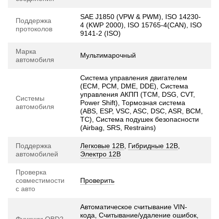
SAE J1850 (VPW & PWM), ISO 14230-
Поддержка
4 (KWP 2000), ISO 15765-4(CAN), ISO
протоколов
9141-2 (ISO)
Марка
Мультимарочный
автомобиля
Система управления двигателем
(ECM, PCM, DME, DDE), Система
управления АКПП (TCM, DSG, CVT,
Системы
Power Shift), Тормозная система
автомобиля
(ABS, ESP, VSC, ASC, DSC, ASR, BCM,
TC), Система подушек безопасности
(Airbag, SRS, Restrains)
Поддержка
Легковые 12В
,
Гибридные 12В
,
автомобилей
Электро 12В
Проверка
совместимости
Проверить
с авто
Автоматическое считывание VIN-
кода, Считывание/удаление ошибок,
Функции OBD2