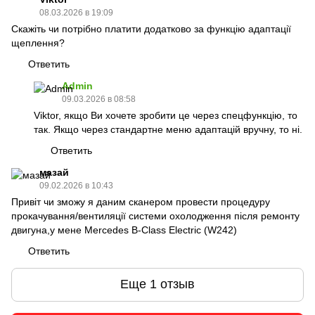
08.03.2026 в 19:09
Скажіть чи потрібно платити додатково за функцію адаптації
щеплення?
Ответить
Admin
09.03.2026 в 08:58
Viktor, якщо Ви хочете зробити це через спецфункцію, то
так. Якщо через стандартне меню адаптацій вручну, то ні.
Ответить
мазай
09.02.2026 в 10:43
Привіт чи зможу я даним сканером провести процедуру
прокачування/вентиляції системи охолодження після ремонту
двигуна,у мене Mercedes B-Class Electric (W242)
Ответить
Еще 1 отзыв