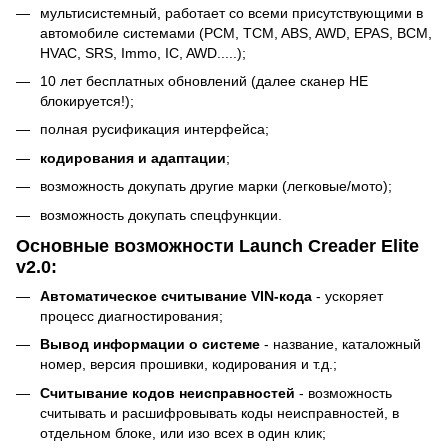
мультисистемный, работает со всеми присутствующими в
автомобиле системами (PCM, TCM, ABS, AWD, EPAS, BCM,
HVAC, SRS, Immo, IC, AWD.....);
10 лет бесплатных обновлений (далее сканер НЕ
блокируется!);
полная русификация интерфейса;
кодирования и адаптации
;
возможность докупать другие марки (легковые/мото);
возможность докупать спецфункции.
Основные возможности Launch Creader Elite
v2.0:
Автоматическое считывание VIN-кода
- ускоряет
процесс диагностирования;
Вывод информации о системе
- название, каталожный
номер, версия прошивки, кодирования и т.д.;
Считывание кодов неисправностей
- возможность
считывать и расшифровывать коды неисправностей, в
отдельном блоке, или изо всех в один клик;