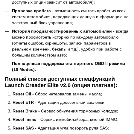
доступных опций зависит от автомобиля);
Проверка пробега
- возможность считать пробег из всех
систем автомобиля, передающих данную информацию на
электронный блок управления;
История продиагностированных автомобилей
- всегда
можно просмотреть историю по каждому автомобилю
(отчеты ошибок, скриншоты, записи параметров в
реальном времени, бекапы и т.д.), удобно при работе с
большим количеством авто;
Полноценная поддержка стантартного OBD II режима
(10 Modes).
Полный список доступных спецфункций
Launch Creader Elite v2.0 (опция платная):
Reset Oil
- Сброс интервалов замены масла;
Reset ETR
- Адаптация дроссельной заслонки;
Reset Brake
- Сервис обнуления тормозных колодок;
Reset Immo
- Сервис иммобилайзера, ключей IMMO;
Reset SAS
- Адаптация угла поворота руля SAS;