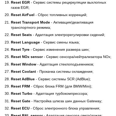
Reset EGR
- Сервис системы рециркуляции выхлопных
газов EGR;
Reset AirFuel
- Сброс топливных коррекций;
Reset Transport Mode
- Активация/деактивация
транспортного режима;
Reset Seats
- Адаптация электрорегулировки сидений;
Reset Language
- Сервис смены языка;
Reset Tyre
- Сервис изменения размера шин;
Reset NOx sensor
- Сервис сенсора/нейтрализатора NOx;
Reset Window
- Адаптация стеклоподъемников;
Reset Coolant
- Прокачка системы охлаждения;
Reset AdBlue
- Сервис системы SCR (AdBlue);
Reset FRM
- Сброс блока FRM (для BMW/Mini);
Reset Turbo
- Адаптация турбокомпрессора;
Reset Gate
- Настройка шлюза шин данных Gateway;
Reset ECU
- Сброс электронного блока управления;
Reset R&L sensor
- Адаптация сенсора света/дождя;