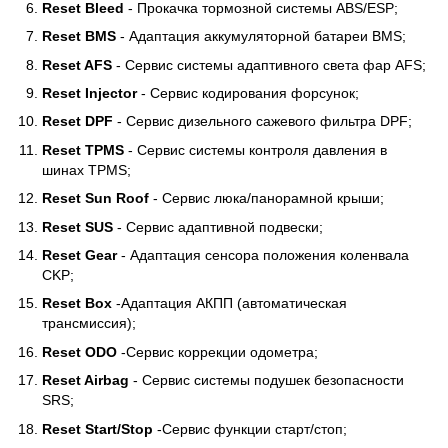
Reset Bleed
- Прокачка тормозной системы ABS/ESP;
Reset BMS
- Адаптация аккумуляторной батареи BMS;
Reset AFS
- Сервис системы адаптивного света фар AFS;
Reset Injector
- Сервис кодирования форсунок;
Reset DPF
- Сервис дизельного сажевого фильтра DPF;
Reset TPMS
- Сервис системы контроля давления в
шинах TPMS;
Reset Sun Roof
- Сервис люка/панорамной крыши;
Reset SUS
- Сервис адаптивной подвески;
Reset Gear
- Адаптация сенсора положения коленвала
CKP;
Reset Box
-Адаптация АКПП (автоматическая
трансмиссия);
Reset ODO
-Сервис коррекции одометра;
Reset Airbag
- Сервис системы подушек безопасности
SRS;
Reset Start/Stop
-Сервис функции старт/стоп;