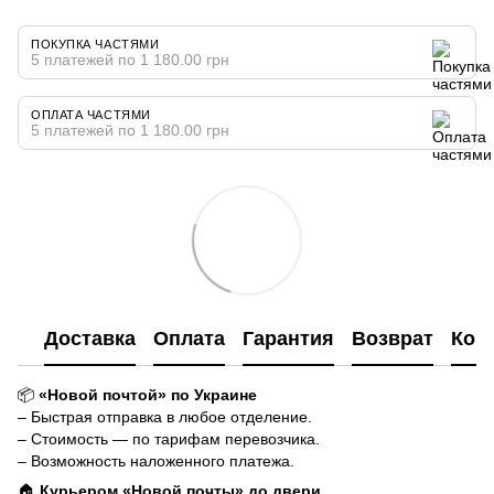
ПОКУПКА ЧАСТЯМИ
5 платежей по 1 180.00 грн
ОПЛАТА ЧАСТЯМИ
5 платежей по 1 180.00 грн
Доставка
Оплата
Гарантия
Возврат
Кон
📦
«Новой почтой» по Украине
– Быстрая отправка в любое отделение.
– Стоимость — по тарифам перевозчика.
– Возможность наложенного платежа.
🏠
Курьером «Новой почты» до двери