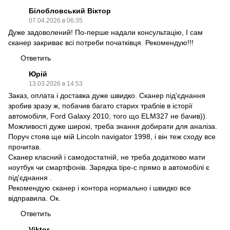
Білобловський Віктор
07.04.2026 в 06:35
Дуже задоволений! По-перше надали консультацію, І сам
сканер закриває всі потреби початківця. Рекомендую!!!
Ответить
Юрій
13.03.2026 в 14:53
Заказ, оплата і доставка дуже швидко. Сканер під'єднання
зробив зразу ж, побачив багато старих траблів в історії
автомобіля, Ford Galaxy 2010, того що ELM327 не бачив)).
Можливості дуже широкі, треба знання добирати для аналіза.
Поруч стояв ще мій Lincoln navigator 1998, і він теж сходу все
прочитав.
Сканер класний і самодостатній, не треба додатково мати
ноутбук чи смартфонів. Зарядка tipe-c прямо в автомобілі є
під'єднання .
Рекомендую сканер і контора нормально і швидко все
відправила. Ок.
Ответить
Viktor