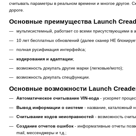
считывать параметры в реальном времени и многое другое. С
дороге.
Основные преимущества Launch Creader
мультисистемный, работает со всеми присутствующими в а
10 лет бесплатных обновлений (далее сканер НЕ блокирует
полная русификация интерфейса;
кодирования и адаптации
;
возможность докупать другие марки (легковые/мото);
возможность докупать спецфункции.
Основные возможности Launch Creader E
Автоматическое считывание VIN-кода
- ускоряет процес
Вывод информации о системе
- название, каталожный н
Считывание кодов неисправностей
- возможность считы
Создание отчетов ошибок
- информативные отчеты позвол
mail, мессенджеры и т.д.;