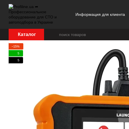
Перейти к основному контенту
Информация для клиента
Отзывы о магазине
Каталог
−15%
5
5