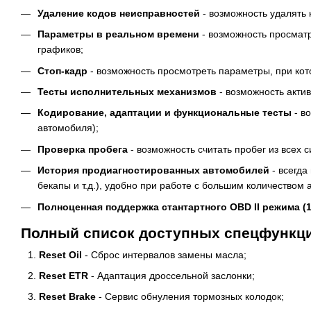
Удаление кодов неисправностей
- возможность удалять к
Параметры в реальном времени
- возможность просматр
графиков;
Cтоп-кадр
- возможность просмотреть параметры, при кот
Тесты исполнительных механизмов
- возможность акти
Кодирование, адаптации и функциональные тесты
- в
автомобиля);
Проверка пробега
- возможность считать пробег из все
История продиагностированных автомобилей
- всегда
бекапы и т.д.), удобно при работе с большим количеством а
Полноценная поддержка стантартного OBD II режима (1
Полный список доступных спецфункций 
Reset Oil
- Сброс интервалов замены масла;
Reset ETR
- Адаптация дроссельной заслонки;
Reset Brake
- Сервис обнуления тормозных колодок;