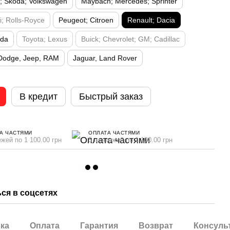
t; Skoda; Volkswagen
Maybach; Mercedes; Sprinter
; Rolls-Royce
Peugeot; Citroen
Renault; Dacia
zda
Toyota; Lexus
Buick; Chevrolet; GM; Cadillac
 Dodge, Jeep, RAM
Jaguar, Land Rover
В кредит
Быстрый заказ
А ЧАСТЯМИ
ОПЛАТА ЧАСТЯМИ
ежей по 1 100.00 грн
5 платежей по 1 100.00 грн
ся в соцсетях
ка
Оплата
Гарантия
Возврат
Консуль