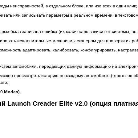
оды неисправностей, в отдельном блоке, или изо всех в один клик;
ивать или записывать параметры в реальном времени, в текстово
орых была записана ошибка (их количество зависит от системы, не
вировать исполнительные механизмы сканером для проверки их ра
озможность адаптировать, калибровать, конфигурировать, настраива
х систем автомобиля, передающих данную информацию на электрон
 можно просмотреть историю по каждому автомобилю (отчеты ошиб
вто;
0 Modes).
Launch Creader Elite v2.0 (опция платная