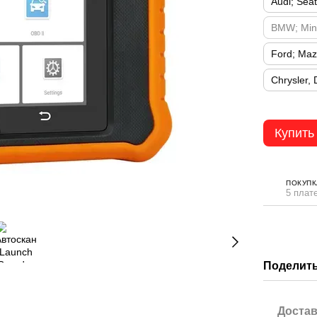
Audi; Sea
BMW; Mini
Ford; Ma
Chrysler,
Купить
ПОКУПК
5 плат
Поделить
Достав