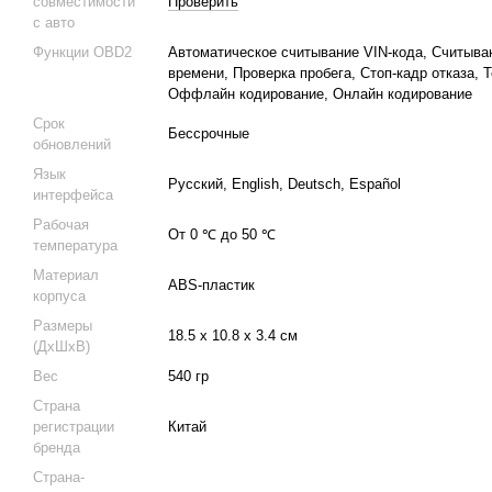
совместимости
Проверить
с авто
Функции OBD2
Автоматическое считывание VIN-кода, Считыва
времени, Проверка пробега, Стоп-кадр отказа,
Оффлайн кодирование, Онлайн кодирование
Срок
Бессрочные
обновлений
Язык
Русский, English, Deutsch, Español
интерфейса
Рабочая
От 0 ℃ до 50 ℃
температура
Материал
ABS-пластик
корпуса
Размеры
18.5 х 10.8 х 3.4 см
(ДхШхВ)
Вес
540 гр
Страна
регистрации
Китай
бренда
Страна-