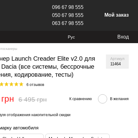
096 67 98 555
Мой заказ
050 67 98 555
063 67 98 555
Вход
Рус
втосканеры
нер Launch Creader Elite v2.0 для
Артикул
11464
, Dacia (все системы, бессрочные
ния, кодирование, тесты)
6 отзывов
 грн
6 495 грн
К сравнению
В желания
для отображения накопительной скидки
марку автомобиля