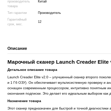
производитель
Китай
товара
Тип гарантии
Производитель
Гарантийный
12
срок, мес.
Описание
Марочный сканер Launch Creader Elite 
Детальное описание товара
Launch Creader Elite v2.0 – улучшенный сканер второго поко
и 1 Гб ОЗУ). Он обеспечивает мультисистемную проверку и ана
оснащен современным процессором, интуитивно понятным инт
окончания подписки. Это делает его идеальным выбором как д
Назначение товара
Этот сканер предназначен для быстрой и точной диагностики 