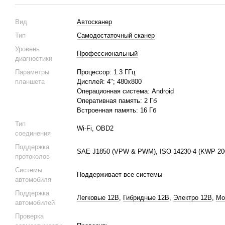
Вид
Автосканер
Тип
Самодостаточный сканер
Уровень
Профессиональный
диагностики
Параметры
Процессор: 1.3 ГГц
планшета
Дисплей: 4"; 480х800
Операционная система: Android
Оперативная память: 2 Гб
Встроенная память: 16 Гб
Тип
Wi-Fi, OBD2
соединения
Поддержка
SAE J1850 (VPW & PWM), ISO 14230-4 (KWP 2000
протоколов
Системы
Поддерживает все системы
автомобиля
Поддержка
Легковые 12В
,
Гибридные 12В
,
Электро 12В
,
Мо
автомобилей
Проверка