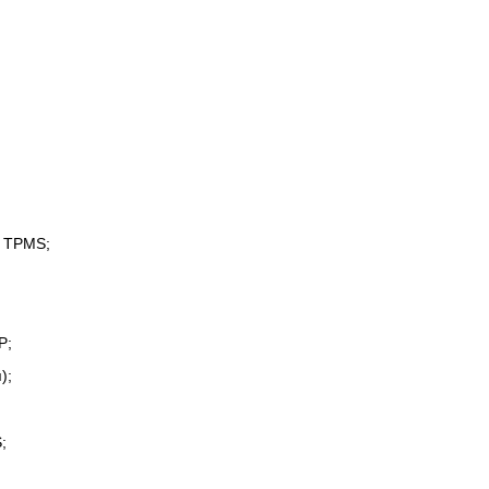
х TPMS;
P;
);
;