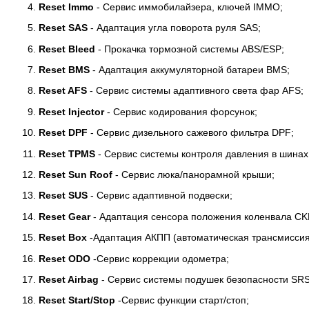
Reset Immo
- Сервис иммобилайзера, ключей IMMO;
Reset SAS
- Адаптация угла поворота руля SAS;
Reset Bleed
- Прокачка тормозной системы ABS/ESP;
Reset BMS
- Адаптация аккумуляторной батареи BMS;
Reset AFS
- Сервис системы адаптивного света фар AFS;
Reset Injector
- Сервис кодирования форсунок;
Reset DPF
- Сервис дизельного сажевого фильтра DPF;
Reset TPMS
- Сервис системы контроля давления в шина
Reset Sun Roof
- Сервис люка/панорамной крыши;
Reset SUS
- Сервис адаптивной подвески;
Reset Gear
- Адаптация сенсора положения коленвала CK
Reset Box
-Адаптация АКПП (автоматическая трансмиссия
Reset ODO
-Сервис коррекции одометра;
Reset Airbag
- Сервис системы подушек безопасности SRS
Reset Start/Stop
-Сервис функции старт/стоп;