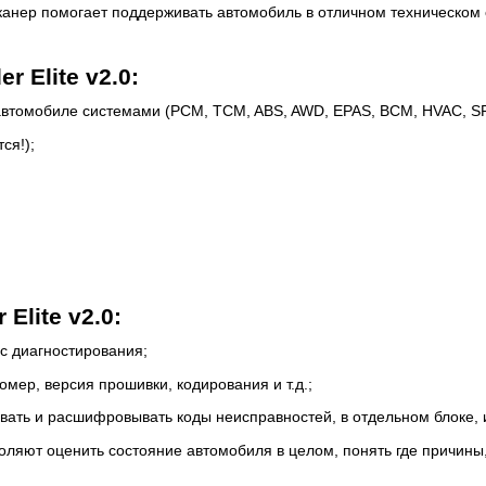
канер помогает поддерживать автомобиль в отличном техническом 
 Elite v2.0:
втомобиле системами (PCM, TCM, ABS, AWD, EPAS, BCM, HVAC, SRS,
ся!);
lite v2.0:
с диагностирования;
омер, версия прошивки, кодирования и т.д.;
вать и расшифровывать коды неисправностей, в отдельном блоке, и
яют оценить состояние автомобиля в целом, понять где причины, а