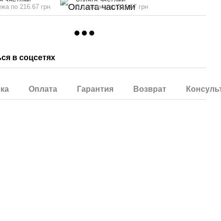
ежа по 216.67 грн
3 платежа по 216.67 грн
ся в соцсетях
ка
Оплата
Гарантия
Возврат
Консуль