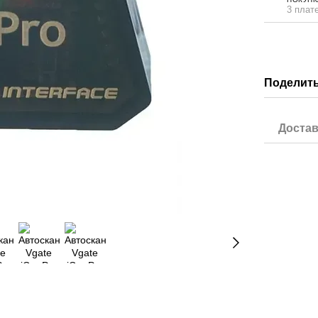
3 плат
Поделить
Достав