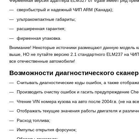
Фирменная версия адаптера ELM327 от Vgate имеет ряд пре
сверхбыстрый и надежный ЧИП ARM (Канада);
ультракомпактные габариты;
расширенная гарантия;
фирменная упаковка.
Внимание! Некоторые источники размещают данную модель как
выше, НО не путайте версию 2.1 стандартного ELM237 на ЧИП
все отечественные автомобили!
Возможности диагностического сканера
Считывать диагностические коды ошибок, а также отображ
Производить очистку ошибок и гасить предупреждение Che
Чтение VIN номера кузова на авто после 2004г.в. (не на все
Отображать текущие значения работы двигателя и различн
Расход топлива;
Импульс открытия форсунок;