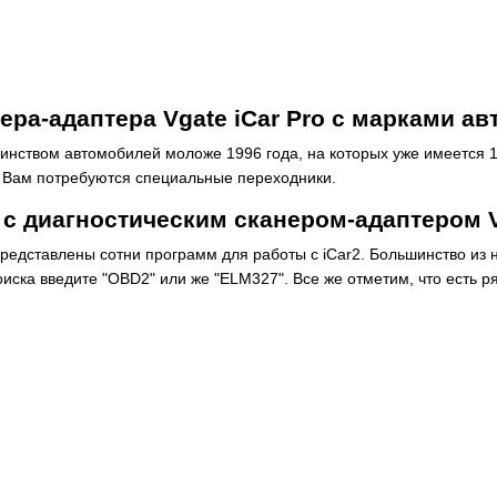
ра-адаптера Vgate iCar Pro с марками ав
инством автомобилей моложе 1996 года, на которых уже имеется 1
о Вам потребуются специальные переходники.
с диагностическим сканером-адаптером Vg
) представлены сотни программ для работы с iCar2. Большинство и
иска введите "OBD2" или же "ELM327". Все же отметим, что есть р