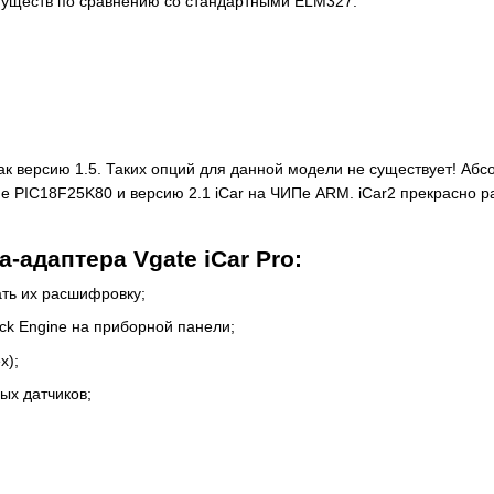
муществ по сравнению со стандартными ELM327:
 версию 1.5. Таких опций для данной модели не существует! Абсо
е PIC18F25K80 и версию 2.1 iCar на ЧИПе ARM. iCar2 прекрасно р
-адаптера Vgate iCar Pro:
ать их расшифровку;
ck Engine на приборной панели;
х);
ых датчиков;