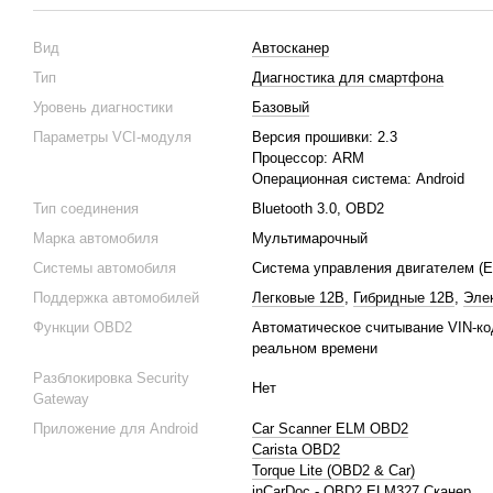
Вид
Автосканер
Тип
Диагностика для смартфона
Уровень диагностики
Базовый
Параметры VCI-модуля
Версия прошивки: 2.3
Процессор: ARM
Операционная система: Android
Тип соединения
Bluetooth 3.0, OBD2
Марка автомобиля
Мультимарочный
Системы автомобиля
Система управления двигателем (
Поддержка автомобилей
Легковые 12В
,
Гибридные 12В
,
Эле
Функции OBD2
Автоматическое считывание VIN-ко
реальном времени
Разблокировка Security
Нет
Gateway
Приложение для Android
Car Scanner ELM OBD2
Carista OBD2
Torque Lite (OBD2 & Car)
inCarDoc - OBD2 ELM327 Сканер