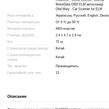
MotorData OBD ELM автосканер
Obd Mary - Car Scanner for ELM
Язык интерфейса
Українська, Русский, English, Deuts
Рабочая температура
От 0 ℃ до 50 ℃
Материал корпуса
ABS-пластик
Размеры (ДхШхВ)
2.4 х 4.7 х 2.9 см
Вес
72 гр
Страна регистрации бренда
Китай
Страна-производитель
Китай
товара
Тип гарантии
Производитель
Гарантийный срок, мес.
12
Описание