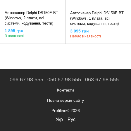
Автосканер Delphi DS150E BT
Автосканер Delphi DS150E BT
(Windows, 2 плати, всі
(Windows, 1 плата, всі
системи, кодування, тести)
системи, кодування, тести)
1 895 грн
3 095 грн
В наявності
Немає в наявності
096 67 98 555
050 67 98 555
063 67 98 555
Контакти
Повна версія сайту
Profiline© 2026
Укр
Рус