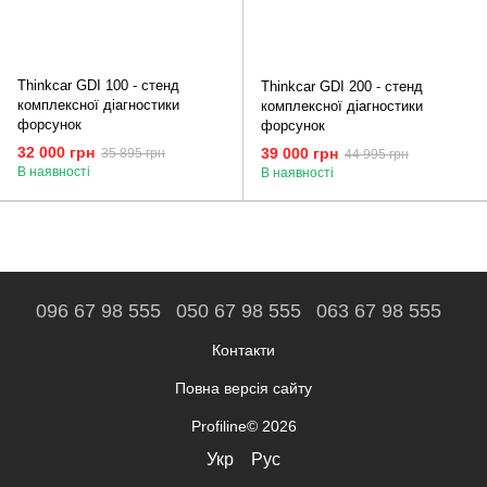
Thinkcar GDI 100 - стенд
Thinkcar GDI 200 - стенд
комплексної діагностики
комплексної діагностики
форсунок
форсунок
32 000 грн
39 000 грн
35 895 грн
44 995 грн
В наявності
В наявності
096 67 98 555
050 67 98 555
063 67 98 555
Контакти
Повна версія сайту
Profiline© 2026
Укр
Рус