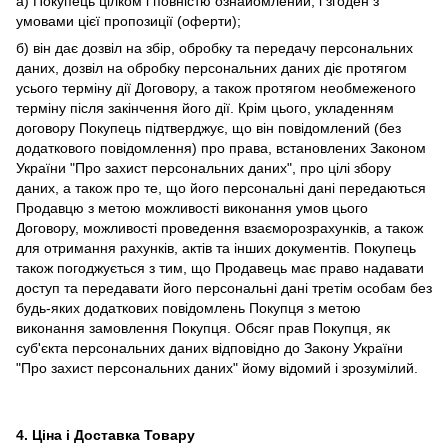
а) Покупець цілком і повністю ознайомлений, і згоден з
умовами цієї пропозиції (оферти);
б) він дає дозвіл на збір, обробку та передачу персональних
даних, дозвіл на обробку персональних даних діє протягом
усього терміну дії Договору, а також протягом необмеженого
терміну після закінчення його дії. Крім цього, укладенням
договору Покупець підтверджує, що він повідомлений (без
додаткового повідомлення) про права, встановлених Законом
України "Про захист персональних даних", про цілі збору
даних, а також про те, що його персональні дані передаються
Продавцю з метою можливості виконання умов цього
Договору, можливості проведення взаєморозрахунків, а також
для отримання рахунків, актів та інших документів. Покупець
також погоджується з тим, що Продавець має право надавати
доступ та передавати його персональні дані третім особам без
будь-яких додаткових повідомлень Покупця з метою
виконання замовлення Покупця. Обсяг прав Покупця, як
суб'єкта персональних даних відповідно до Закону України
"Про захист персональних даних" йому відомий і зрозумілий.
4. Ціна і Доставка Товару