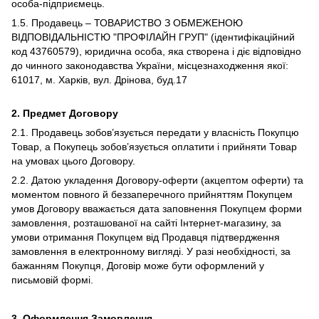
особа-підприємець.
1.5. Продавець – ТОВАРИСТВО З ОБМЕЖЕНОЮ
ВIДПОВIДАЛЬНIСТЮ "ПРОФІЛАЙН ГРУП" (ідентифікаційний
код 43760579), юридична особа, яка створена і діє відповідно
до чинного законодавства України, місцезнаходження якої:
61017, м. Харків, вул. Дрінова, буд.17
2.
Предмет Договору
2.1. Продавець зобов’язується передати у власність Покупцю
Товар, а Покупець зобов’язується оплатити і прийняти Товар
на умовах цього Договору.
2.2. Датою укладення Договору-оферти (акцептом оферти) та
моментом повного й беззаперечного прийняттям Покупцем
умов Договору вважається дата заповнення Покупцем форми
замовлення, розташованої на сайті Інтернет-магазину, за
умови отримання Покупцем від Продавця підтвердження
замовлення в електронному вигляді. У разі необхідності, за
бажанням Покупця, Договір може бути оформлений у
письмовій формі.
3.
Оформлення Замовлення