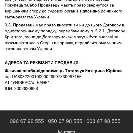
Покупець та/або Продавець мають право звернутися за
вирішенням спору до судових органів відповідно до чинного
законодавства України.
9.3. Продавець має право вносити зміни до цього Договору в
односторонньому порядку, передбаченому п. 5.2.1. Договору.
Крім того, зміни до Договору також можуть бути внесені за
взаємною згодою Сторін в порядку, передбаченому чинним
законодавством України.
АДРЕСА ТА РЕКВІЗИТИ ПРОДАВЦЯ:
Фізична особа-підприємець Татарчук Катерина Юріївна
п/р UA603220010000026007330087155
АТ "УНІВЕРСАЛ БАНК"
ІПН: 3308620688
096 67 98 555
050 67 98 555
063 67 98 555
Контакти