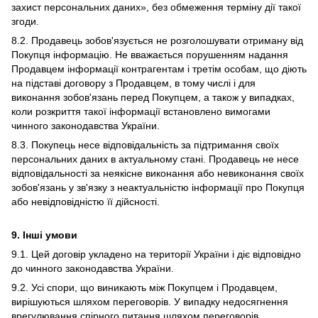
захист персональних даних», без обмеження терміну дії такої
згоди.
8.2. Продавець зобов'язується не розголошувати отриману від
Покупця інформацію. Не вважається порушенням надання
Продавцем інформації контрагентам і третім особам, що діють
на підставі договору з Продавцем, в тому числі і для
виконання зобов'язань перед Покупцем, а також у випадках,
коли розкриття такої інформації встановлено вимогами
чинного законодавства України.
8.3. Покупець несе відповідальність за підтримання своїх
персональних даних в актуальному стані. Продавець не несе
відповідальності за неякісне виконання або невиконання своїх
зобов'язань у зв'язку з неактуальністю інформації про Покупця
або невідповідністю її дійсності.
9. Інші умови
9.1. Цей договір укладено на території України і діє відповідно
до чинного законодавства України.
9.2. Усі спори, що виникають між Покупцем і Продавцем,
вирішуються шляхом переговорів. У випадку недосягнення
врегулювання спірного питання шляхом переговорів,