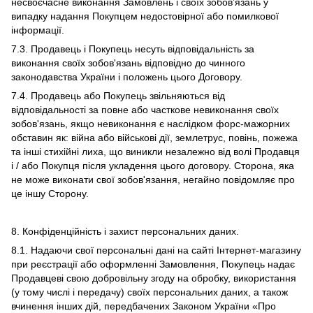
несвоєчасне виконання Замовлень і своїх зобов’язань у
випадку надання Покупцем недостовірної або помилкової
інформації.
7.3. Продавець і Покупець несуть відповідальність за
виконання своїх зобов'язань відповідно до чинного
законодавства України і положень цього Договору.
7.4. Продавець або Покупець звільняються від
відповідальності за повне або часткове невиконання своїх
зобов'язань, якщо невиконання є наслідком форс-мажорних
обставин як: війна або військові дії, землетрус, повінь, пожежа
та інші стихійні лиха, що виникли незалежно від волі Продавця
і / або Покупця після укладення цього договору. Сторона, яка
не може виконати свої зобов'язання, негайно повідомляє про
це іншу Сторону.
8. Конфіденційність і захист персональних даних.
8.1. Надаючи свої персональні дані на сайті Інтернет-магазину
при реєстрації або оформленні Замовлення, Покупець надає
Продавцеві свою добровільну згоду на обробку, використання
(у тому числі і передачу) своїх персональних даних, а також
вчинення інших дій, передбачених Законом України «Про