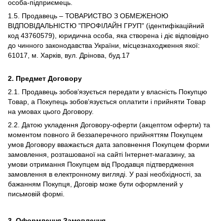
особа-підприємець.
1.5. Продавець – ТОВАРИСТВО З ОБМЕЖЕНОЮ
ВIДПОВIДАЛЬНIСТЮ "ПРОФІЛАЙН ГРУП" (ідентифікаційний
код 43760579), юридична особа, яка створена і діє відповідно
до чинного законодавства України, місцезнаходження якої:
61017, м. Харків, вул. Дрінова, буд.17
2.
Предмет Договору
2.1. Продавець зобов’язується передати у власність Покупцю
Товар, а Покупець зобов’язується оплатити і прийняти Товар
на умовах цього Договору.
2.2. Датою укладення Договору-оферти (акцептом оферти) та
моментом повного й беззаперечного прийняттям Покупцем
умов Договору вважається дата заповнення Покупцем форми
замовлення, розташованої на сайті Інтернет-магазину, за
умови отримання Покупцем від Продавця підтвердження
замовлення в електронному вигляді. У разі необхідності, за
бажанням Покупця, Договір може бути оформлений у
письмовій формі.
3.
Оформлення Замовлення