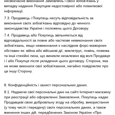
несвоєчасне виконання Замовлень і своїх зобов’язань у
випадку надання Покупцем недостовірної або помилкової
інформації.
7.3. Продавець і Покупець несуть відповідальність за
виконання своїх зобов'язань відповідно до чинного
законодавства України і положень цього Договору.
7.4. Продавець або Покупець звільняються від
відповідальності за повне або часткове невиконання своїх
зобов'язань, якщо невиконання є наслідком форс-мажорних
обставин як: війна або військові дії, землетрус, повінь, пожежа
та інші стихійні лиха, що виникли незалежно від волі Продавця
і / або Покупця після укладення цього договору. Сторона, яка
не може виконати свої зобов'язання, негайно повідомляє про
це іншу Сторону.
8. Конфіденційність і захист персональних даних.
8.1. Надаючи свої персональні дані на сайті Інтернет-магазину
при реєстрації або оформленні Замовлення, Покупець надає
Продавцеві свою добровільну згоду на обробку, використання
(у тому числі і передачу) своїх персональних даних, а також
вчинення інших дій, передбачених Законом України «Про