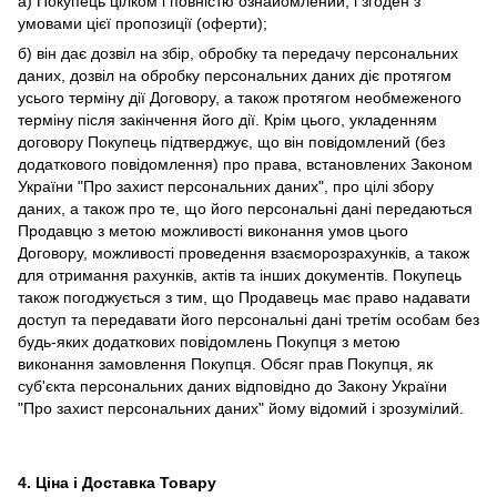
а) Покупець цілком і повністю ознайомлений, і згоден з
умовами цієї пропозиції (оферти);
б) він дає дозвіл на збір, обробку та передачу персональних
даних, дозвіл на обробку персональних даних діє протягом
усього терміну дії Договору, а також протягом необмеженого
терміну після закінчення його дії. Крім цього, укладенням
договору Покупець підтверджує, що він повідомлений (без
додаткового повідомлення) про права, встановлених Законом
України "Про захист персональних даних", про цілі збору
даних, а також про те, що його персональні дані передаються
Продавцю з метою можливості виконання умов цього
Договору, можливості проведення взаєморозрахунків, а також
для отримання рахунків, актів та інших документів. Покупець
також погоджується з тим, що Продавець має право надавати
доступ та передавати його персональні дані третім особам без
будь-яких додаткових повідомлень Покупця з метою
виконання замовлення Покупця. Обсяг прав Покупця, як
суб'єкта персональних даних відповідно до Закону України
"Про захист персональних даних" йому відомий і зрозумілий.
4. Ціна і Доставка Товару