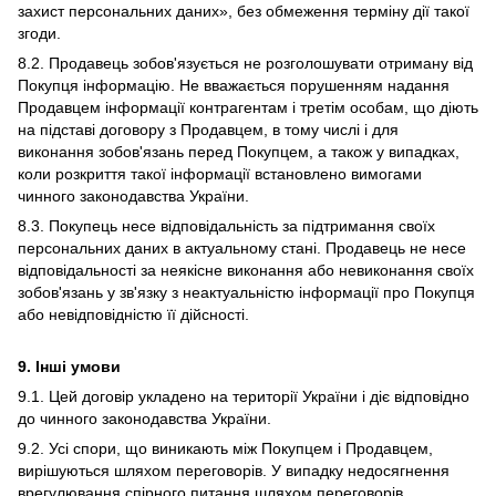
захист персональних даних», без обмеження терміну дії такої
згоди.
8.2. Продавець зобов'язується не розголошувати отриману від
Покупця інформацію. Не вважається порушенням надання
Продавцем інформації контрагентам і третім особам, що діють
на підставі договору з Продавцем, в тому числі і для
виконання зобов'язань перед Покупцем, а також у випадках,
коли розкриття такої інформації встановлено вимогами
чинного законодавства України.
8.3. Покупець несе відповідальність за підтримання своїх
персональних даних в актуальному стані. Продавець не несе
відповідальності за неякісне виконання або невиконання своїх
зобов'язань у зв'язку з неактуальністю інформації про Покупця
або невідповідністю її дійсності.
9. Інші умови
9.1. Цей договір укладено на території України і діє відповідно
до чинного законодавства України.
9.2. Усі спори, що виникають між Покупцем і Продавцем,
вирішуються шляхом переговорів. У випадку недосягнення
врегулювання спірного питання шляхом переговорів,