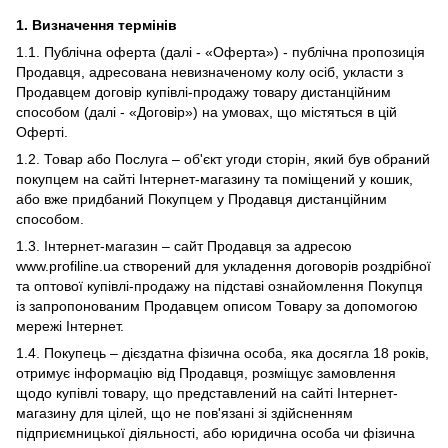
1.
Визначення термінів
1.1. Публічна оферта (далі - «Оферта») - публічна пропозиція
Продавця, адресована невизначеному колу осіб, укласти з
Продавцем договір купівлі-продажу товару дистанційним
способом (далі - «Договір») на умовах, що містяться в цій
Оферті.
1.2. Товар або Послуга – об'єкт угоди сторін, який був обраний
покупцем на сайті Інтернет-магазину та поміщений у кошик,
або вже придбаний Покупцем у Продавця дистанційним
способом.
1.3. Інтернет-магазин – сайт Продавця за адресою
www.profiline.ua створений для укладення договорів роздрібної
та оптової купівлі-продажу на підставі ознайомлення Покупця
із запропонованим Продавцем описом Товару за допомогою
мережі Інтернет.
1.4. Покупець – дієздатна фізична особа, яка досягла 18 років,
отримує інформацію від Продавця, розміщує замовлення
щодо купівлі товару, що представлений на сайті Інтернет-
магазину для цілей, що не пов'язані зі здійсненням
підприємницької діяльності, або юридична особа чи фізична