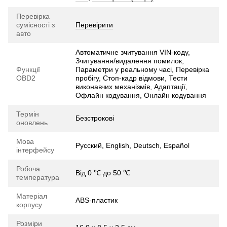
Перевірка
сумісності з
Перевірити
авто
Автоматичне зчитування VIN-коду,
Зчитування/видалення помилок,
Функції
Параметри у реальному часі, Перевірка
OBD2
пробігу, Стоп-кадр відмови, Тести
виконавчих механізмів, Адаптації,
Офлайн кодування, Онлайн кодування
Термін
Безстрокові
оновлень
Мова
Русский, English, Deutsch, Español
інтерфейсу
Робоча
Від 0 ℃ до 50 ℃
температура
Матеріал
ABS-пластик
корпусу
Розміри