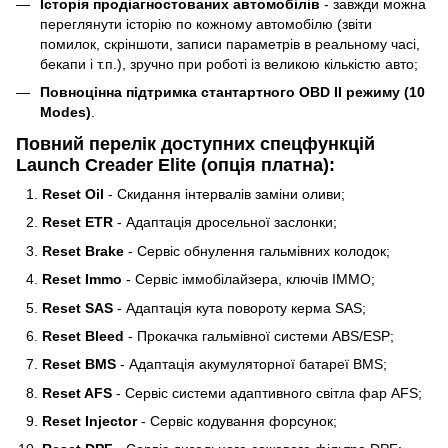
Історія продіагностованих автомобілів
- завжди можна
переглянути історію по кожному автомобілю (звіти
помилок, скріншоти, записи параметрів в реальному часі,
бекапи і т.п.), зручно при роботі із великою кількістю авто;
Повноцінна підтримка стантартного OBD II режиму (10
Modes)
.
Повний перелік доступних спецфункцій
Launch Creader Elite (опція платна):
Reset Oil
- Скидання інтервалів заміни оливи;
Reset ETR
- Адаптація дросельної заслонки;
Reset Brake
- Сервіс обнулення гальмівних колодок;
Reset Immo
- Сервіс іммобілайзера, ключів IMMO;
Reset SAS
- Адаптація кута повороту керма SAS;
Reset Bleed
- Прокачка гальмівної системи ABS/ESP;
Reset BMS
- Адаптація акумуляторної батареї BMS;
Reset AFS
- Сервіс системи адаптивного світла фар AFS;
Reset Injector
- Cервіс кодування форсунок;