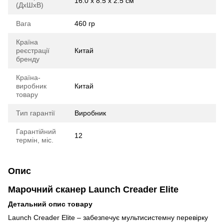
16.0 х 8.5 х 2.5 см
(ДхШхВ)
Вага
460 гр
Країна
реєстрації
Китай
бренду
Країна-
виробник
Китай
товару
Тип гарантії
Виробник
Гарантійний
12
термін, міс.
Опис
Марочний сканер Launch Creader Elite
Детальний опис товару
Launch Creader Elite – забезпечує мультисистемну перевірку