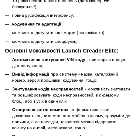
10 років безкоштовних оновлень (далі сканер НЕ
блокується!);
повна русифікація інтерфейсу;
кодування та адаптації
;
можливість докупити інші марки (легкові/мото);
можливість докупити спецфункції.
Основні можливості Launch Creader Elite:
Автоматичне зчитування VIN-коду
- прискорює процес
діагностування;
Вивід інформації про систему
- назва, каталожний
номер, версія прошивки, кодування, тощо;
Зчитування кодів несправностей
- можливість зчитувати
та розшифровувати коди несправностей, в окремому
блоці, або з усіх в один клік;
Створення звітів помилок
- інформативні звіти
дозволяють оцінити стан автомобіля в цілому, зрозуміти де
причини, а де наслідки, також звіт можна відправити
клієнту на e-mail, месенджери, тощо.;