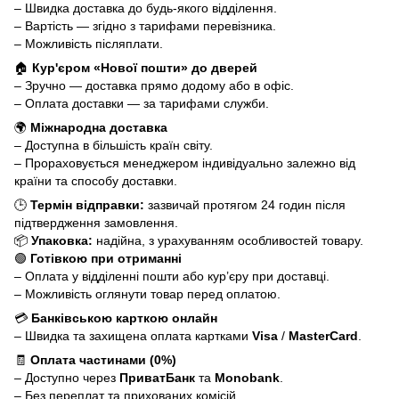
– Швидка доставка до будь-якого відділення.
– Вартість — згідно з тарифами перевізника.
– Можливість післяплати.
🏠
Кур'єром «Нової пошти» до дверей
– Зручно — доставка прямо додому або в офіс.
– Оплата доставки — за тарифами служби.
🌍
Міжнародна доставка
– Доступна в більшість країн світу.
– Прораховується менеджером індивідуально залежно від
країни та способу доставки.
🕒
Термін відправки:
зазвичай протягом 24 годин після
підтвердження замовлення.
📦
Упаковка:
надійна, з урахуванням особливостей товару.
🟢
Готівкою при отриманні
– Оплата у відділенні пошти або кур’єру при доставці.
– Можливість оглянути товар перед оплатою.
💳
Банківською карткою онлайн
– Швидка та захищена оплата картками
Visa
/
MasterCard
.
🧾
Оплата частинами (0%)
– Доступно через
ПриватБанк
та
Monobank
.
– Без переплат та прихованих комісій.