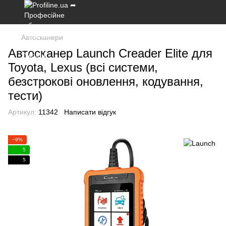
Автосканери
Автосканер Launch Creader Elite для
Toyota, Lexus (всі системи,
безстрокові оновлення, кодування,
тести)
Артикул:
11342
Написати відгук
−9%
5
5