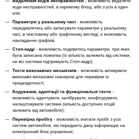
Видалення кодів несправностей
- можливість видаляти
коди несправностей, в окремому блоці, або з усіх в один
клік;
Параметри у реальному часі
- можливість
передивлятись або записувати параметри у реальному
часі, в текстовому або графічному вигляді, є можливість
накладання графіків;
Cтоп-кадр
- можливість подивитись параметри, при яких
була записана помилка (їх кількість залежить від системи,
не всі системи підтримують Стоп-кадр);
Тести виконавчих механізмів
- можливість активувати
виконавчі механізми сканером для перевірки їх
працездатності;
Кодування, адаптації та функціональні тести
-
можливість адаптувати, калібрувати, конфігурувати,
налаштовувати системи (кількість доступних опцій
залежить від автомобіля);
Перевірка пробігу
- можливість зчитати пробіг з усіх
систем автомобіля, які передають дану інформацію на
електронний блок управління;