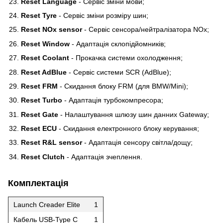
Reset Language
- Сервіс зміни мови;
Reset Tyre
- Сервіс зміни розміру шин;
Reset NOx sensor
- Сервіс сенсора/нейтралізатора NOx;
Reset Window
- Адаптація склопідйомників;
Reset Coolant
- Прокачка системи охолодження;
Reset AdBlue
- Сервіс системи SCR (AdBlue);
Reset FRM
- Скидання блоку FRM (для BMW/Mini);
Reset Turbo
- Адаптація турбокомпресора;
Reset Gate
- Налаштування шлюзу шин данних Gateway;
Reset ECU
- Скидання електронного блоку керування;
Reset R&L sensor
- Адаптація сенсору світла/дощу;
Reset Clutch
- Адаптація зчеплення.
Комплектація
Launch Creader Elite
1
Кабель USB-Type C
1