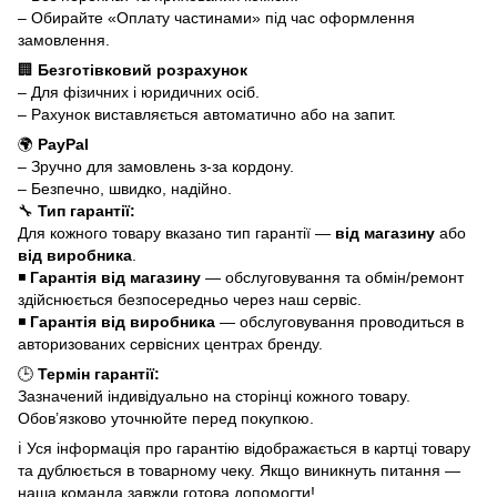
– Обирайте «Оплату частинами» під час оформлення
замовлення.
🏢
Безготівковий розрахунок
– Для фізичних і юридичних осіб.
– Рахунок виставляється автоматично або на запит.
🌍
PayPal
– Зручно для замовлень з-за кордону.
– Безпечно, швидко, надійно.
🔧
Тип гарантії:
Для кожного товару вказано тип гарантії —
від магазину
або
від виробника
.
◾
Гарантія від магазину
— обслуговування та обмін/ремонт
здійснюється безпосередньо через наш сервіс.
◾
Гарантія від виробника
— обслуговування проводиться в
авторизованих сервісних центрах бренду.
🕒
Термін гарантії:
Зазначений індивідуально на сторінці кожного товару.
Обов’язково уточнюйте перед покупкою.
ℹ️ Уся інформація про гарантію відображається в картці товару
та дублюється в товарному чеку. Якщо виникнуть питання —
наша команда завжди готова допомогти!