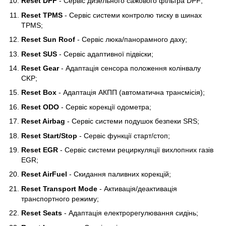
Reset DPF
- Сервіс дизельного сажового фільтра DPF;
Reset TPMS
- Сервіс системи контролю тиску в шинах
TPMS;
Reset Sun Roof
- Сервіс люка/панорамного даху;
Reset SUS
- Сервіс адаптивної підвіски;
Reset Gear
- Адаптація сенсора положення колінвалу
CKP;
Reset Box
- Адаптація АКПП (автоматична трансмісія);
Reset ODO
- Сервіс корекції одометра;
Reset Airbag
- Сервіс системи подушок безпеки SRS;
Reset Start/Stop
- Сервіс функції старт/стоп;
Reset EGR
- Сервіс системи рециркуляції вихлопних газів
EGR;
Reset AirFuel
- Скидання паливних корекцій;
Reset Transport Mode
- Активація/деактивація
транспортного режиму;
Reset Seats
- Адаптація електрорегулювання сидінь;