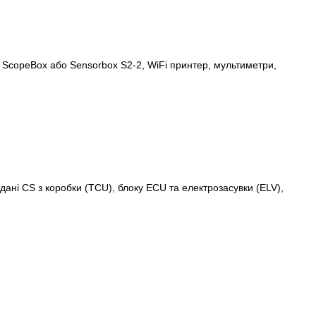
 ScopeBox або Sensorbox S2-2, WiFi принтер, мультиметри,
ні CS з коробки (TCU), блоку ECU та електрозасувки (ELV),