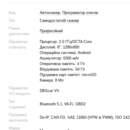
Вид
Автосканер
,
Програматор ключів
Тип
Самодостатній сканер
Рівень
Професійний
діагностики
Параметри
Процесор: 2.0 ГГц/OCTA-Core
планшета
Дисплей: 8"; 1280х800
Операційна система: Android
Акумулятор: 6300 мАг
Оперативна пам'ять: 4 Гб
Вбудована пам'ять: 64 Гб
Підтримка карт пам'яті: microSD
Камера: 8 Мп
Параметри
DBScar VII
VCI-модуля
Тип
Bluetooth 5.1, Wi-Fi, OBD2
з'єднання
Підтримка
Do-IP, CAN FD, SAE J1850 (VPW & PWM), ISO 14230
протоколів
Марка