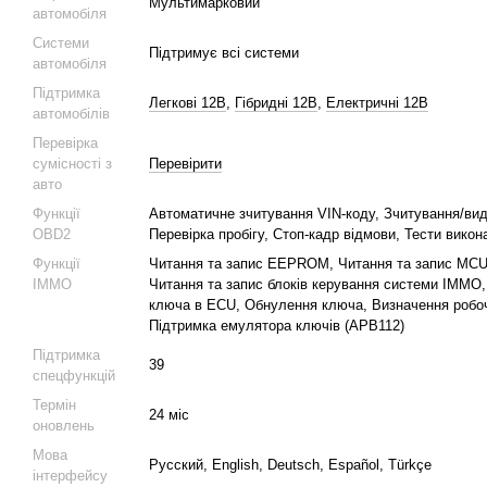
Мультимарковий
автомобіля
Системи
Підтримує всі системи
автомобіля
Підтримка
Легкові 12В
,
Гібридні 12В
,
Електричні 12В
автомобілів
Перевірка
сумісності з
Перевірити
авто
Функції
Автоматичне зчитування VIN-коду, Зчитування/ви
OBD2
Перевірка пробігу, Стоп-кадр відмови, Тести викон
Функції
Читання та запис EEPROM, Читання та запис MCU 
IMMO
Читання та запис блоків керування системи IMMO,
ключа в ECU, Обнулення ключа, Визначення робоч
Підтримка емулятора ключів (APB112)
Підтримка
39
спецфункцій
Термін
24 міс
оновлень
Мова
Русский, English, Deutsch, Español, Türkçe
інтерфейсу