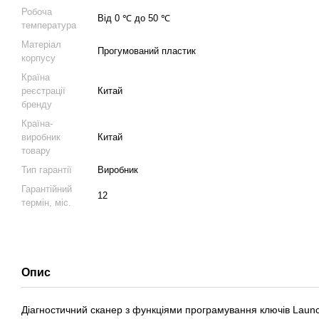
Робоча
Від 0 ℃ до 50 ℃
температура
Матеріал
Прогумований пластик
корпусу
Країна
реєстрації
Китай
бренду
Країна-
виробник
Китай
товару
Тип гарантії
Виробник
Гарантійний
12
термін, міс.
Опис
Діагностичний сканер з функціями програмування ключів Laun