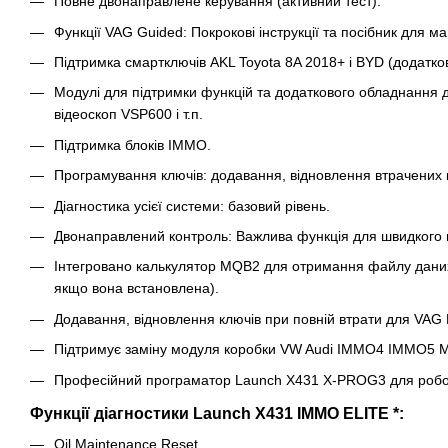
Повне двонаправлене керування (активний тест).
Функції VAG Guided: Покрокові інструкції та посібник для м
Підтримка смартключів AKL Toyota 8A 2018+ і BYD (додатко
Модулі для підтримки функцій та додаткового обладнання 
відеоскоп VSP600 і т.п.
Підтримка блоків IMMO.
Програмування ключів: додавання, відновлення втрачених к
Діагностика усієї системи: базовий рівень.
Двонаправлений контроль: Важлива функція для швидкого п
Інтегровано калькулятор MQB2 для отримання файлу даних 
якщо вона встановлена).
Додавання, відновлення ключів при повній втрати для VA
Підтримує заміну модуля коробки VW Audi IMMO4 IMMO5 
Професійний програматор Launch X431 X-PROG3 для робот
Функції діагностики Launch X431 IMMO ELITE *:
Oil Maintenance Reset