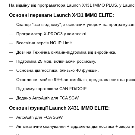
На відміну від програматора Launch X431 IMMO PLUS, у Launch
Основні переваги Launch X431 IMMO ELITE:
Сканер "все в одному", з основним упором на програмування
Програматор X-PROG3 у комплекті.
Всесвітня версія NO IP Limit.
Довічна Технічна онлайн-підтримка від виробника.
Підтримка 25 мов, включаючи російську.
Основна діагностика, близько 40 функцій.
Охоплення майже 99% автомобілів, представлених на ринк
Підтримує протоколи CAN FD/DOIP.
Додано AutoAuth для FCA SGW.
Основні функції Launch X431 IMMO ELITE:
AutoAuth для FCA SGW.
Автоматичне сканування + віддалена діагностика + зворотни