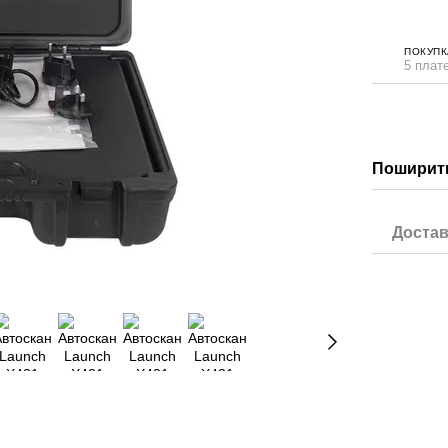
ПОКУПК
5 плате
Поширити
Достав