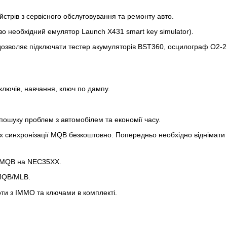
айстрів з сервісного обслуговування та ремонту авто.
во необхідний емулятор Launch X431 smart key simulator).
дозволяє підключати тестер акумуляторів BST360, осцилограф O2-2
лючів, навчання, ключ по дампу.
ошуку проблем з автомобілем та економії часу.
синхронізації MQB безкоштовно. Попередньо необхідно віднімати да
G MQB на NEC35XX.
MQB/MLB.
и з ІММО та ключами в комплекті.