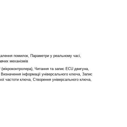
далення помилок, Параметри у реальному часі,
авчих механізмів
(мікроконтролера), Читання та запис ECU двигуна,
 Визначення інформації універсального ключа, Запис
ої частоти ключа, Створення універсального ключа,