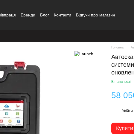
півпраця
Бренди
Блог
Контакти
Відгуки про магазин
Головна
А
Автоска
системи
оновлен
В наявності
58 05
Увійти
%
Купити