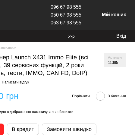
096 67 98 555
Мій кошик
050 67 98 555
063 67 98 555
Вхід
Укр
втосканери
нер Launch X431 Immo Elite (всі
Артикул
11385
, 39 сервісних функцій, 2 роки
ь, тести, IMMO, CAN FD, DoIP)
Написати відгук
0 грн
Порівняти
В бажання
для відображення накопичувальної знижки
В кредит
Замовити швидко