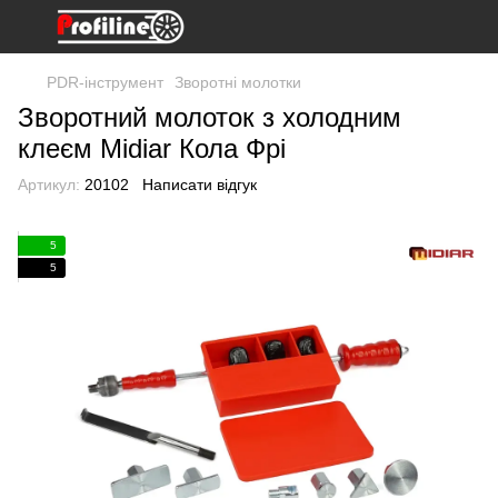
PDR-інструмент
Зворотні молотки
Зворотний молоток з холодним
клеєм Midiar Кола Фрі
Артикул:
20102
Написати відгук
5
5