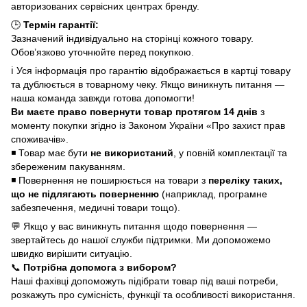
авторизованих сервісних центрах бренду.
🕒
Термін гарантії:
Зазначений індивідуально на сторінці кожного товару.
Обов’язково уточнюйте перед покупкою.
ℹ️ Уся інформація про гарантію відображається в картці товару
та дублюється в товарному чеку. Якщо виникнуть питання —
наша команда завжди готова допомогти!
Ви маєте право повернути товар протягом 14 днів
з
моменту покупки згідно із Законом України «Про захист прав
споживачів».
◾ Товар має бути
не використаний
, у повній комплектації та
збереженим пакуванням.
◾ Повернення не поширюється на товари з
переліку таких,
що не підлягають поверненню
(наприклад, програмне
забезпечення, медичні товари тощо).
💬 Якщо у вас виникнуть питання щодо повернення —
звертайтесь до нашої служби підтримки. Ми допоможемо
швидко вирішити ситуацію.
📞
Потрібна допомога з вибором?
Наші фахівці допоможуть підібрати товар під ваші потреби,
розкажуть про сумісність, функції та особливості використання.