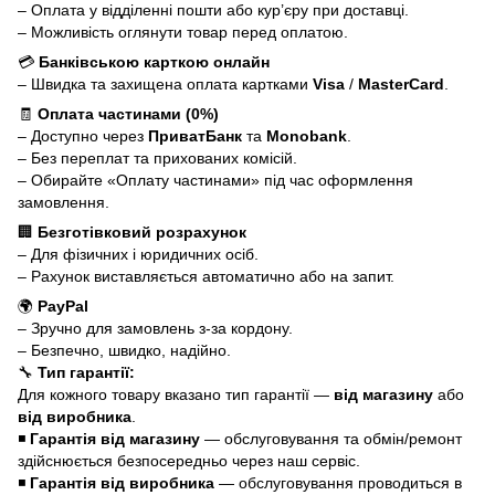
– Оплата у відділенні пошти або кур’єру при доставці.
– Можливість оглянути товар перед оплатою.
💳
Банківською карткою онлайн
– Швидка та захищена оплата картками
Visa
/
MasterCard
.
🧾
Оплата частинами (0%)
– Доступно через
ПриватБанк
та
Monobank
.
– Без переплат та прихованих комісій.
– Обирайте «Оплату частинами» під час оформлення
замовлення.
🏢
Безготівковий розрахунок
– Для фізичних і юридичних осіб.
– Рахунок виставляється автоматично або на запит.
🌍
PayPal
– Зручно для замовлень з-за кордону.
– Безпечно, швидко, надійно.
🔧
Тип гарантії:
Для кожного товару вказано тип гарантії —
від магазину
або
від виробника
.
◾
Гарантія від магазину
— обслуговування та обмін/ремонт
здійснюється безпосередньо через наш сервіс.
◾
Гарантія від виробника
— обслуговування проводиться в