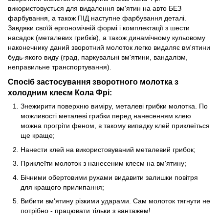
використовується для видалення вм'ятин на авто БЕЗ
фарбування, а також ПІД наступне фарбування деталі.
Завдяки своїй ергономічній формі і комплектації з шести
насадок (металевих грибків), а також динамічному кульовому
наконечнику даний зворотний молоток легко видаляє вм'ятини
будь-якого виду (град, паркувальні вм'ятини, вандалізм,
неправильне транспортування).
Спосіб застосування зворотного молотка з
холодним клеєм Кола Фрі:
Знежирити поверхню виміру, металеві грибки молотка. По
можливості металеві грибки перед нанесенням клею
можна прогріти феном, в такому випадку клей приклеїться
ще краще;
Нанести клей на використовуваний металевий грибок;
Приклеїти молоток з нанесеним клеєм на вм'ятину;
Бічними обертовими рухами видавити залишки повітря
для кращого прилипання;
Вибити вм'ятину різкими ударами. Сам молоток тягнути не
потрібно - працювати тільки з вантажем!