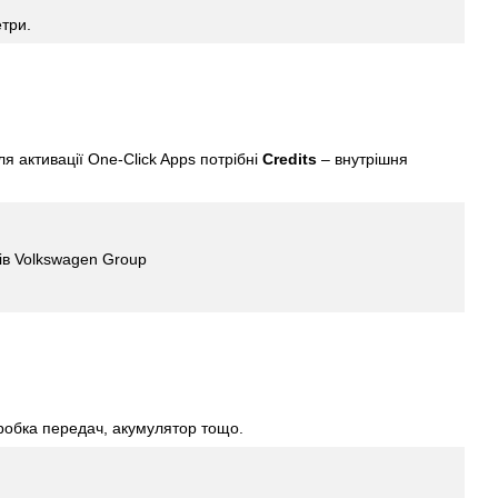
етри.
я активації One-Click Apps потрібні
Credits
– внутрішня
ів Volkswagen Group
оробка передач, акумулятор тощо.