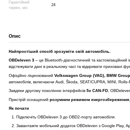
Гарантійний
24
термін, міс.
Опис
Найпростіший спосіб зрозуміти свій автомобіль.
OBDeleven 3
– це Bluetooth-діагностичний та кастомізаційний 
відстежувати дані в реальному часі та відкривати приховані функ
Офіційно ліцензований
Volkswagen Group (VAG), BMW Group
автомобілів, включаючи Audi, Škoda, SEAT/CUPRA, MINI, Rolls-R
Завдяки другому поколінню інтерфейсів
5x CAN-FD
, OBDeleve
Пристрій оснащений
розумним режимом енергозбереження
Як почати
Підключіть OBDeleven 3 до OBD2-порту автомобіля.
Завантажте мобільний додаток OBDeleven з Google Play, Ap