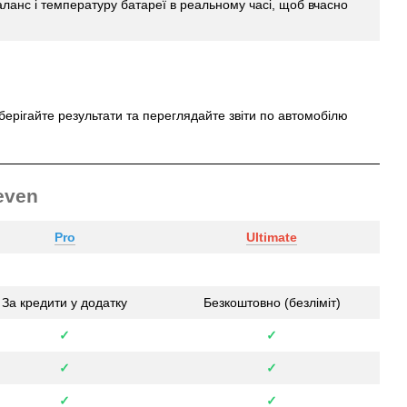
аланс і температуру батареї в реальному часі, щоб вчасно
берігайте результати та переглядайте звіти по автомобілю
even
Pro
Ultimate
За кредити у додатку
Безкоштовно (безліміт)
✓
✓
✓
✓
✓
✓