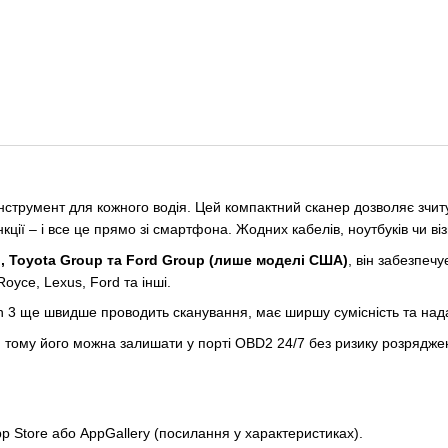
інструмент для кожного водія. Цей компактний сканер дозволяє зчит
ції – і все це прямо зі смартфона. Жодних кабелів, ноутбуків чи візи
, Toyota Group та Ford Group (лише моделі США)
, він забезпеч
oyce, Lexus, Ford та інші.
n 3 ще швидше проводить сканування, має ширшу сумісність та над
, тому його можна залишати у порті OBD2 24/7 без ризику розрядж
p Store або AppGallery (посилання у характеристиках).