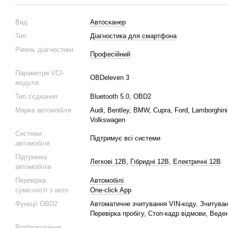
Вид
Автосканер
Тип
Діагностика для смартфона
Рівень діагностики
Професійний
Параметри VCI-
OBDeleven 3
модуля
Тип з'єднання
Bluetooth 5.0, OBD2
Марка автомобіля
Audi, Bentley, BMW, Cupra, Ford, Lamborghini,
Volkswagen
Системи
Підтримує всі системи
автомобіля
Підтримка
Легкові 12В
,
Гібридні 12В
,
Електричні 12В
автомобілів
Перевірка
Автомобілі
сумісності з авто
One-click App
Функції OBD2
Автоматичне зчитування VIN-коду, Зчитува
Перевірка пробігу, Стоп-кадр відмови, Веден
Розблокування