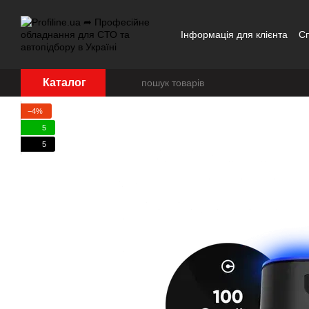
Перейти до основного контенту
Інформація для клієнта
С
Каталог
−4%
5
5