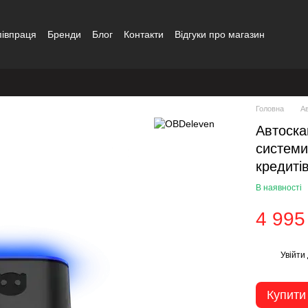
півпраця
Бренди
Блог
Контакти
Відгуки про магазин
Головна
А
Автоска
системи
кредитів
В наявності
4 995
Увійти
%
Купити