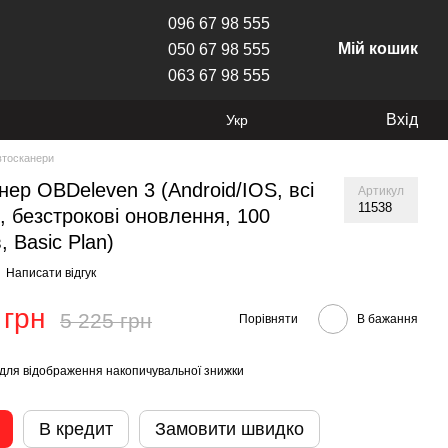
096 67 98 555
Мій кошик
050 67 98 555
063 67 98 555
Вхід
Укр
втосканери
нер OBDeleven 3 (Android/IOS, всі
Артикул
11538
, безстрокові оновлення, 100
, Basic Plan)
Написати відгук
 грн
5 225 грн
Порівняти
В бажання
для відображення накопичувальної знижки
В кредит
Замовити швидко