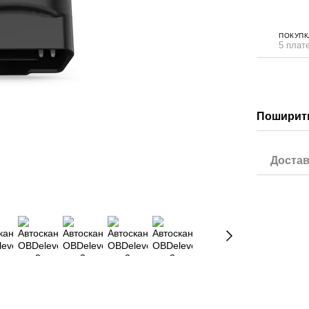
ПОКУПК
5 плате
Поширити
Достав