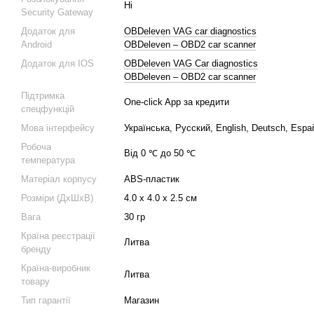
Ні
Security Gateway
Додаток для
OBDeleven VAG car diagnostics
Android
OBDeleven – OBD2 car scanner
Додаток для IOS
OBDeleven VAG Car diagnostics
OBDeleven – OBD2 car scanner
Підтримка
One-click App за кредити
спецфункцій
Мова інтерфейсу
Українська, Русский, English, Deutsch, Espa
Робоча
Від 0 ℃ до 50 ℃
температура
Матеріал корпусу
ABS-пластик
Розміри (ДхШхВ)
4.0 х 4.0 х 2.5 см
Вага
30 гр
Країна реєстрації
Литва
бренду
Країна-виробник
Литва
товару
Тип гарантії
Магазин