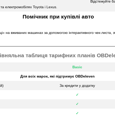
Відстежуйте б
та електромобілях Toyota і Lexus.
Помічник при купівлі авто
ці» на вживаних машинах за допомогою інтерактивного чек-листа, з
івняльна таблиця тарифних планів OBDel
Basic
Для всіх марок, які підтримує OBDeleven
ій)
За кредити у додатку
✓
✓
✓