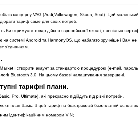
білів концерну VAG (Audi,Volkswagen, Skoda, Seat). Цей маленьки
підібрати тариф саме для своїх потреб.
ть Ви отримуєте товар дійсно європейської якості, повністью серти
ює на системі Android та HarmonyOS, що набагато зручніше і Вам не 
ет з'єднанням.
.
Market і створити акаунт за стандартою процедурою (e-mail, пароль
ології Bluetooth 3.0. На цьому базові налаштування завершені.
тупні тарифні плани.
c, Pro, Ultimate), які прекрасно підійдуть під різні потреби.
екті план Basic. В цей тариф на безстроковій безоплатній основі в
льним ідентифікаційним номером VIN;