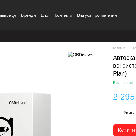
півпраця
Бренди
Блог
Контакти
Відгуки про магазин
Головна
А
Автоска
всі сис
Plan)
В наявності
2 295
Увійти
%
Купити