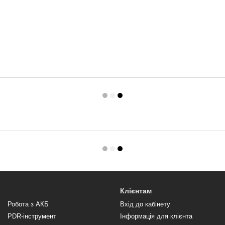
Клієнтам
Робота з АКБ
Вхід до кабінету
PDR-інструмент
Інформація для клієнта