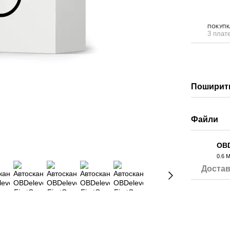
ПОКУПК
3 плате
Поширити
Файли
OBD
0.6 
PDF
Достав