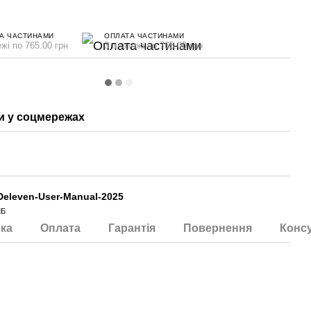
А ЧАСТИНАМИ
ОПЛАТА ЧАСТИНАМИ
жі по 765.00 грн
3 платежі по 765.00 грн
 у соцмережах
eleven-User-Manual-2025
МБ
ка
Оплата
Гарантія
Повернення
Консу