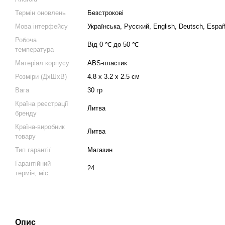
Термін оновлень
Безстрокові
Мова інтерфейсу
Українська, Русский, English, Deutsch, Españ
Робоча
Від 0 ℃ до 50 ℃
температура
Матеріал корпусу
ABS-пластик
Розміри (ДхШхВ)
4.8 х 3.2 х 2.5 см
Вага
30 гр
Країна реєстрації
Литва
бренду
Країна-виробник
Литва
товару
Тип гарантії
Магазин
Гарантійний
24
термін, міс.
Опис