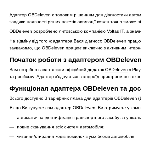
Адаптер OBDeleven є топовим рішенням для діагностики автомо
завдяки наявності різних пакетів активації кожен точно зможе 
OBDeleven розроблено литовською компанією Voltas IT, а значи
На відміну від того ж адаптера Вася діагност, OBDeleven прац
зауважимо, що OBDeleven працює виключно з активним інтерн
Початок роботи з адаптером OBDeleven
Вам потрібно завантажити офіційний додаток
OBDeleven
з Play
та російську. Адаптер з'єднується з андроїд пристроєм по техн
Функціонал адаптера OBDeleven та дос
Всього доступно 3 тарифних плана для адаптерів OBDeleven (Basi
Якщо Ви купуєте сам адаптер OBDeleven, Ви отримуєте у компл
автоматична ідентифікація транспортного засобу за уніка
повне сканування всіх систем автомобіля;
читання/стирання кодів помилок з усіх блоків автомобіля;