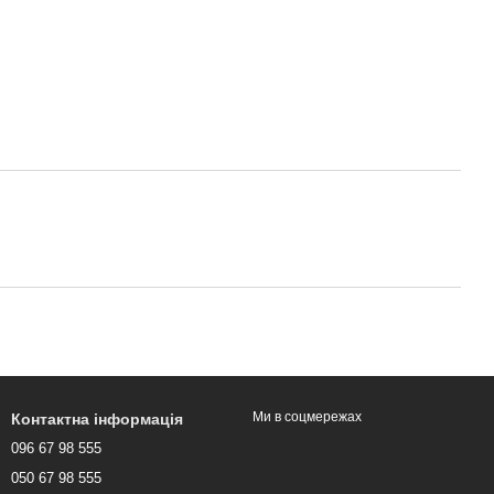
Ми в соцмережах
Контактна інформація
096 67 98 555
050 67 98 555