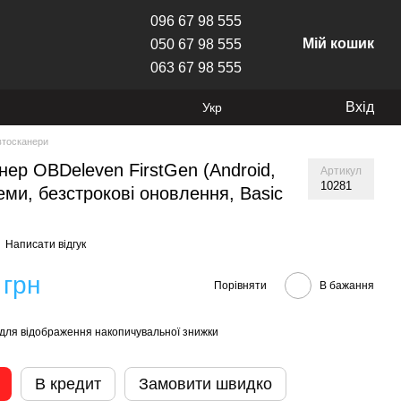
096 67 98 555
Мій кошик
050 67 98 555
063 67 98 555
Вхід
Укр
втосканери
нер OBDeleven FirstGen (Android,
Артикул
10281
теми, безстрокові оновлення, Basic
Написати відгук
 грн
Порівняти
В бажання
для відображення накопичувальної знижки
В кредит
Замовити швидко