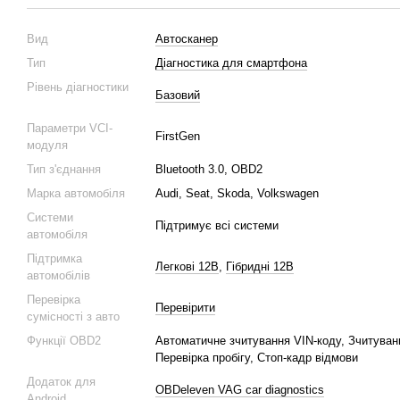
Вид
Автосканер
Тип
Діагностика для смартфона
Рівень діагностики
Базовий
Параметри VCI-
FirstGen
модуля
Тип з'єднання
Bluetooth 3.0, OBD2
Марка автомобіля
Audi, Seat, Skoda, Volkswagen
Системи
Підтримує всі системи
автомобіля
Підтримка
Легкові 12В
,
Гібридні 12В
автомобілів
Перевірка
Перевірити
сумісності з авто
Функції OBD2
Автоматичне зчитування VIN-коду, Зчитуван
Перевірка пробігу, Стоп-кадр відмови
Додаток для
OBDeleven VAG car diagnostics
Android