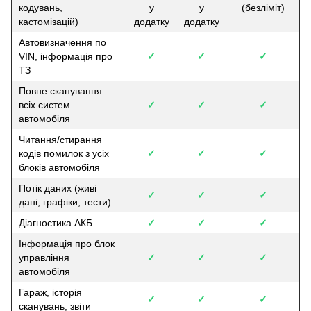
кодувань,
у
у
(безліміт)
кастомізацій)
додатку
додатку
Автовизначення по
VIN, інформація про
✓
✓
✓
ТЗ
Повне сканування
всіх систем
✓
✓
✓
автомобіля
Читання/стирання
кодів помилок з усіх
✓
✓
✓
блоків автомобіля
Потік даних (живі
✓
✓
✓
дані, графіки, тести)
Діагностика АКБ
✓
✓
✓
Інформація про блок
управління
✓
✓
✓
автомобіля
Гараж, історія
✓
✓
✓
сканувань, звіти