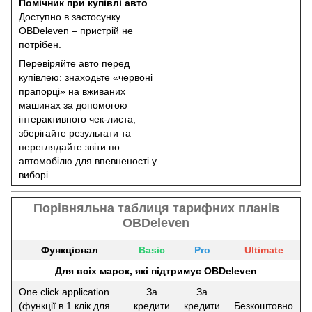
Помічник при купівлі авто
Доступно в застосунку
OBDeleven – пристрій не
потрібен.
Перевіряйте авто перед
купівлею: знаходьте «червоні
прапорці» на вживаних
машинах за допомогою
інтерактивного чек-листа,
зберігайте результати та
переглядайте звіти по
автомобілю для впевненості у
виборі.
Порівняльна таблиця тарифних планів
OBDeleven
Функціонал
Basic
Pro
Ultimate
Для всіх марок, які підтримує OBDeleven
One click application
За
За
(функції в 1 клік для
кредити
кредити
Безкоштовно