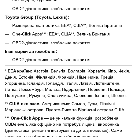
OBD2-діагностика: глобальне покриття
Toyota Group (Toyota, Lexus):
Розширена діагностика: EEA*, США**, Велика Британія
One-Click Apps***: EEA*, США**, Велика Британія
OBD2-діагностика: глобальне покриття
Інші марки автомобілів:
OBD2-діагностика: глобальне покриття
*
EEA країни:
Австрія, Бельгія, Болгарія, Хорватія, Кіпр, Чехія,
Данія, Естонія, Фінляндія, Франція, Німеччина, Греція,
Угорщина, Ісландія, Ірландія, Італія, Латвія, Ліхтенштейн,
Литва, Люксембург, Мальта, Нідерланди, Норвегія, Польща,
Португалія, Румунія, Словаччина, Словенія, Іспанія, Швеція.
**
США включає:
Американське Самоа, Гуам, Північні
Маріанські острови, Пуерто-Рико та Віргінські острови США.
***
One-Click Apps
— це унікальна функція, розроблена
OBDeleven, яка офіційно не потребує ліцензії виробника
(діагностика, ремонтні інструкції та деталі помилок). Саме
тому вона не обмежена ліцензійними угодами.