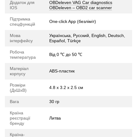
Додаток для
OBDeleven VAG Car diagnostics
IOS
OBDeleven – OBD2 car scanner
Підтримка
One-click App (безліміт)
спецфункцій
Мова
Українська, Русский, English, Deutsch,
інтерфейсу
Español, Türkçe
Робоча
Від 0 ℃ до 50 ℃
температура
Матеріал
ABS-пластик
корпусу
Розміри
4.8 х 3.2 х 2.5 см
(ДхШхВ)
Вага
30 гр
Країна
реєстрації
Литва
бренду
Країна-