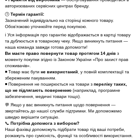
авторизованих сервісних центрах бренду.
🕒
Термін гарантії:
Зазначений індивідуально на сторінці кожного товару.
Обов’язково уточнюйте перед покупкою.
ℹ️ Уся інформація про гарантію відображається в картці товару
та дублюється в товарному чеку. Якщо виникнуть питання —
наша команда завжди готова допомогти!
Ви маєте право повернути товар протягом 14 днів
з
моменту покупки згідно із Законом України «Про захист прав
споживачів».
◾ Товар має бути
не використаний
, у повній комплектації та
збереженим пакуванням.
◾ Повернення не поширюється на товари з
переліку таких,
що не підлягають поверненню
(наприклад, програмне
забезпечення, медичні товари тощо).
💬 Якщо у вас виникнуть питання щодо повернення —
звертайтесь до нашої служби підтримки. Ми допоможемо
швидко вирішити ситуацію.
📞
Потрібна допомога з вибором?
Наші фахівці допоможуть підібрати товар під ваші потреби,
розкажуть про сумісність, функції та особливості використання.