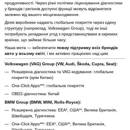
продуктивності. Через різні політики ліцензування діагностики
у брендів і регіонів доступні функції можуть відрізнятися
залежно від вашого місцезнаходження.
Деякі виробники надають глобальне покриття через єдину
структуру (наприклад, Volkswagen Group), тоді як інші
потребують укладання угод з представництвами в окремих
країнах, що займає більше часу.
Наша мета — забезпечити
повну підтримку всіх брендів
авто у всьому світі
, і ми активно працюємо над цим.
Volkswagen (VAG) Group (VW, Audi, Škoda, Cupra, Seat):
Розширена діагностика та VAG-кодування: глобальне
покриття (крім Китаю)
One-Click Apps***: глобальне покриття
OBD2-діагностика: Китай
BMW Group (BMW, MINI, Rolls-Royce):
Розширена діагностика: EEA*, США**, Велика Британія,
Швейцарія, Туреччина
One-Click Apps***: EEA*, США**, Велика Британія,
Швейцарія, Туреччина