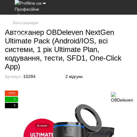
Автосканери
Автосканер OBDeleven NextGen
Ultimate Pack (Android/IOS, всі
системи, 1 рік Ultimate Plan,
кодування, тести, SFD1, One-Click
App)
Артикул:
10284
2 відгуки
−25%
5
5