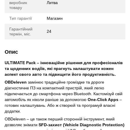
виробник
Литва
товару
Тип гарантії
Магазин
Гарантійний
24
термін, міс.
Опис
ULTIMATE Pack – інноваційне рішення для професіоналів
та щоденних водіїв, які прагнуть налаштувати кожен
аспект свого авто та підвищити його продуктивність.
OBDeleven
замінює традиційне громіздке та дороге
діагностичне ПЗ на компактний пристрій, який легко
підключається до смартфона через Bluetooth. Кастомізуй свій
автомобіль як ніколи раніше за допомогою
One-Click Apps
–
готових налаштувань. Або ж створюй та програмуй власні
додатки.
OBDeleven – це також перший сторонній інструмент, який
дозволяє знімати
SFD-захист (Vehicle Diagnostic Protection)