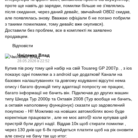
проте ще навіть до зарядки, помилки більше не з'являлись
після скидання, через даний девайс, звичайний OBD2 скидав,
але появлялась знову. Вважаю офіціали б не погано побрили
з такими помилками, тому девайс вже окупився).
Доставили без проблем, все в комплекті як заявлено
продавцем.
Відповісти
Чміленко Влад
28.05.2026 в 22:52
Купив пів року тому цей набір на свій Touareg GP 2007р. , з ios
показує одні помилки а з android ще додаткові! Канали на
базових налаштуваннях та довгому кодуванні відсутні нема
опису і багато функцій типу адаптації попросту не працює,
багато інформації не бачить він. Підключав до других машин
типу Шкода Тур 2000р та Октавія 2008 (Тур вообще не бачить,
а октавія наполовину функціонує) сказати що задоволений
покупкою - НІ! Можливо на новіших автомобілях воно буде
коректніше працювати , але не моє авто😒 коли купував цей
пристрій були другі надії. Віддав 10к щоб стирати помилки ,
через 130 днів ще 6-8к прийдеться платити щоб на рік оновити
але сенсу не бачу так що итог: