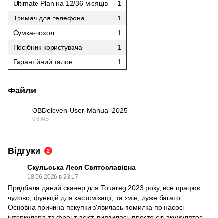
Ultimate Plan на 12/36 місяців
1
Тримач для телефона
1
Сумка-чохол
1
Посібник користувача
1
Гарантійний талон
1
Файли
OBDeleven-User-Manual-2025
0.6 МБ
PDF
Відгуки
2
Скульська Леся Святославівна
18.06.2026 в 23:17
Придбала даний сканер для Touareg 2023 року, все працює
чудово, функцій для кастомізації, та змін, дуже багато.
Основна причина покупки з'явилась помилка по насосі
інтеркулера та фронт асіст, виявилось просто сів акумулятор,