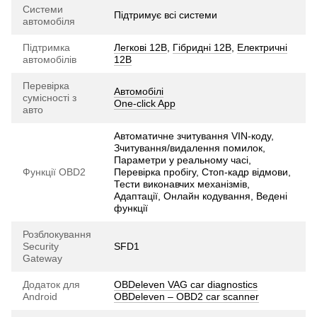
Системи
Підтримує всі системи
автомобіля
Підтримка
Легкові 12В
,
Гібридні 12В
,
Електричні
автомобілів
12В
Перевірка
Автомобілі
сумісності з
One-click App
авто
Автоматичне зчитування VIN-коду,
Зчитування/видалення помилок,
Параметри у реальному часі,
Функції OBD2
Перевірка пробігу, Стоп-кадр відмови,
Тести виконавчих механізмів,
Адаптації, Онлайн кодування, Ведені
функції
Розблокування
Security
SFD1
Gateway
Додаток для
OBDeleven VAG car diagnostics
Android
OBDeleven – OBD2 car scanner