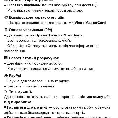
– Оплата у відділенні пошти або кур’єру при доставці.
– Можливість оглянути товар перед оплатою.
💳
Банківською карткою онлайн
– Швидка та захищена оплата картками
Visa
/
MasterCard
.
🧾
Оплата частинами (0%)
– Доступно через
ПриватБанк
та
Monobank
.
– Без переплат та прихованих комісій.
– Обирайте «Оплату частинами» під час оформлення
замовлення.
🏢
Безготівковий розрахунок
– Для фізичних і юридичних осіб.
– Рахунок виставляється автоматично або на запит.
🌍
PayPal
– Зручно для замовлень з-за кордону.
– Безпечно, швидко, надійно.
🔧
Тип гарантії:
Для кожного товару вказано тип гарантії —
від магазину
або
від виробника
.
◾
Гарантія від магазину
— обслуговування та обмін/ремонт
здійснюється безпосередньо через наш сервіс.
◾
Гарантія від виробника
— обслуговування проводиться в