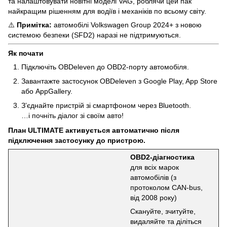
та налаштовувати новітні моделі VAG, роблячи цей пак
найкращим рішенням для водіїв і механіків по всьому світу.
⚠️
Примітка:
автомобілі Volkswagen Group 2024+ з новою
системою безпеки (SFD2) наразі не підтримуються.
Як почати
Підключіть OBDeleven до OBD2-порту автомобіля.
Завантажте застосунок OBDeleven з Google Play, App Store
або AppGallery.
З’єднайте пристрій зі смартфоном через Bluetooth.
…і почніть діалог зі своїм авто!
План ULTIMATE активується автоматично після
підключення застосунку до пристрою.
OBD2-діагностика
для всіх марок
автомобілів (з
протоколом CAN-bus,
від 2008 року)
Скануйте, зчитуйте,
видаляйте та діліться