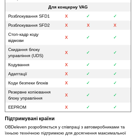
Для концерну VAG
Розблокування SFD1
Х
✓
✓
Розблокування SFD2
Х
Х
Х
Стоп-кадр коду
Х
✓
✓
відмови
Скидання блоку
Х
✓
✓
управління (UDS)
Кодування
Х
✓
✓
Адаптації
Х
✓
✓
Коди безпеки блоків
Х
✓
✓
Резервне копіювання
Х
✓
✓
блоку управління
EEPROM
Х
✓
✓
Підтримувані країни
OBDeleven розробляється у співпраці з автовиробниками та
їхньою технічною підтримкою для досягнення максимальної