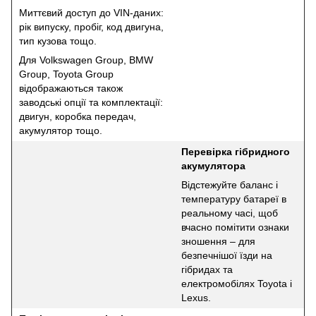
Миттєвий доступ до VIN-даних:
рік випуску, пробіг, код двигуна,
тип кузова тощо.
Для Volkswagen Group, BMW
Group, Toyota Group
відображаються також
заводські опції та комплектації:
двигун, коробка передач,
акумулятор тощо.
Перевірка гібридного
акумулятора
Відстежуйте баланс і
температуру батареї в
реальному часі, щоб
вчасно помітити ознаки
зношення – для
безпечнішої їзди на
гібридах та
електромобілях Toyota і
Lexus.