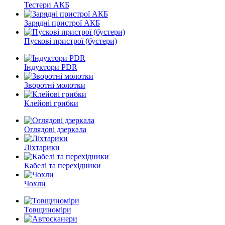
Тестери АКБ
Зарядні пристрої АКБ
Пускові пристрої (бустери)
Індуктори PDR
Зворотні молотки
Клейові грибки
Оглядові дзеркала
Ліхтарики
Кабелі та перехідники
Чохли
Товщиноміри