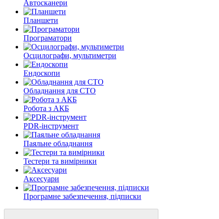
Автосканери
Планшети
Програматори
Осцилографи, мультиметри
Ендоскопи
Обладнання для СТО
Робота з АКБ
PDR-інструмент
Паяльне обладнання
Тестери та вимірники
Аксесуари
Програмне забезпечення, підписки