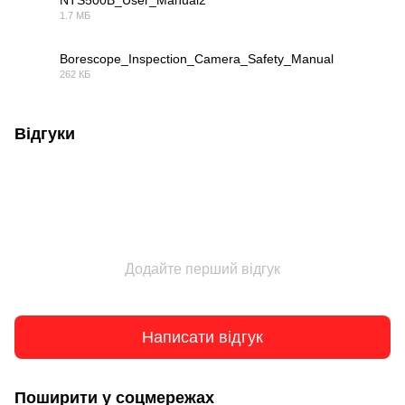
NTS500B_User_Manual2
1.7 МБ
PDF
Borescope_Inspection_Camera_Safety_Manual
262 КБ
PDF
Відгуки
Додайте перший відгук
Написати відгук
Поширити у соцмережах