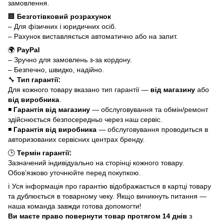
замовлення.
🏢
Безготівковий розрахунок
– Для фізичних і юридичних осіб.
– Рахунок виставляється автоматично або на запит.
🌍
PayPal
– Зручно для замовлень з-за кордону.
– Безпечно, швидко, надійно.
🔧
Тип гарантії:
Для кожного товару вказано тип гарантії —
від магазину
або
від виробника
.
◾
Гарантія від магазину
— обслуговування та обмін/ремонт
здійснюється безпосередньо через наш сервіс.
◾
Гарантія від виробника
— обслуговування проводиться в
авторизованих сервісних центрах бренду.
🕒
Термін гарантії:
Зазначений індивідуально на сторінці кожного товару.
Обов’язково уточнюйте перед покупкою.
ℹ️ Уся інформація про гарантію відображається в картці товару
та дублюється в товарному чеку. Якщо виникнуть питання —
наша команда завжди готова допомогти!
Ви маєте право повернути товар протягом 14 днів
з