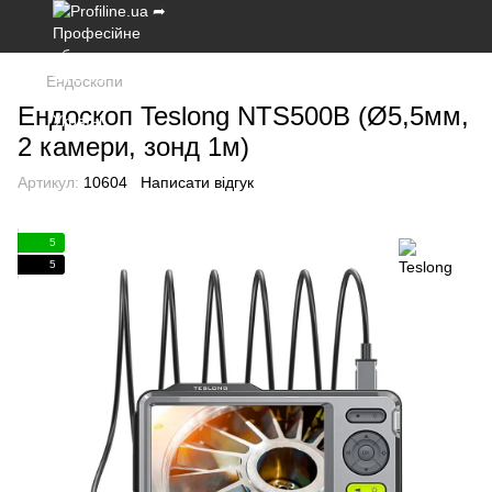
Ендоскопи
Ендоскоп Teslong NTS500B (Ø5,5мм,
2 камери, зонд 1м)
Артикул:
10604
Написати відгук
5
5