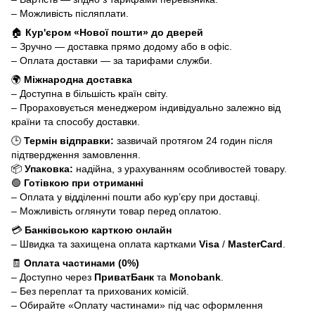
– Можливість післяплати.
🏠
Кур'єром «Нової пошти» до дверей
– Зручно — доставка прямо додому або в офіс.
– Оплата доставки — за тарифами служби.
🌍
Міжнародна доставка
– Доступна в більшість країн світу.
– Прораховується менеджером індивідуально залежно від
країни та способу доставки.
🕒
Термін відправки:
зазвичай протягом 24 годин після
підтвердження замовлення.
📦
Упаковка:
надійна, з урахуванням особливостей товару.
🟢
Готівкою при отриманні
– Оплата у відділенні пошти або кур’єру при доставці.
– Можливість оглянути товар перед оплатою.
💳
Банківською карткою онлайн
– Швидка та захищена оплата картками
Visa
/
MasterCard
.
🧾
Оплата частинами (0%)
– Доступно через
ПриватБанк
та
Monobank
.
– Без переплат та прихованих комісій.
– Обирайте «Оплату частинами» під час оформлення