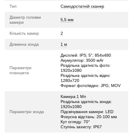
Тип
Самодостатній сканер
Діаметр головки
5,5 мм
камери
Кількість камер
2
Довжина зонда
1 м
Дисплей: IPS; 5"; 854х480
Акумулятор: 3500 мАг
Роздільна здатність фото:
Параметри
1920х1080
планшета
Роздільна здатність відео:
1280х720
Формат фото/відео: JPG; MOV
Камера:1 Мп
Роздільна здатність зонда:
1920х1080
Параметри зонда
Підсвічування камери: LED
Фокусна відстань: 20-100 мм
Кут огляду: 70°
Ступінь захисту: IP67