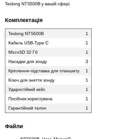
Teslong NTS500B у вашій сфері.
Комплектація
Teslong NTS500B
1
Кабель USB-Type C
1
MicroSD 32 Гб
1
Насадки для зонду
3
Кріплення-підставка для планшету
1
Ключ для зняття зонду
1
Ударостійкий кейс
1
Посібник користувача
1
Гарантійний талон
1
Файли