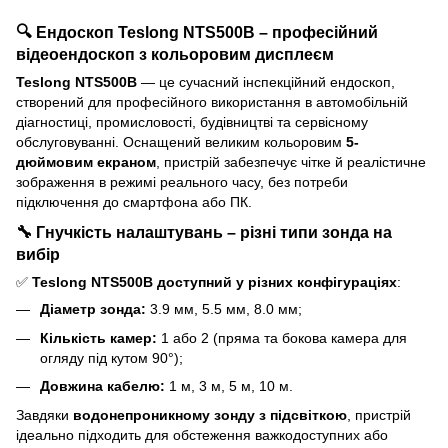
🔍
Ендоскоп Teslong NTS500B – професійний
відеоендоскоп з кольоровим дисплеєм
Teslong NTS500B
— це сучасний інспекційний ендоскоп,
створений для професійного використання в автомобільній
діагностиці, промисловості, будівництві та сервісному
обслуговуванні. Оснащений великим кольоровим
5-
дюймовим екраном
, пристрій забезпечує чітке й реалістичне
зображення в режимі реального часу, без потреби
підключення до смартфона або ПК.
🔧
Гнучкість налаштувань – різні типи зонда на
вибір
✅
Teslong NTS500B доступний у різних конфігураціях
:
Діаметр зонда:
3.9 мм, 5.5 мм, 8.0 мм;
Кількість камер:
1 або 2 (пряма та бокова камера для
огляду під кутом 90°);
Довжина кабелю:
1 м, 3 м, 5 м, 10 м.
Завдяки
водонепроникному зонду з підсвіткою
, пристрій
ідеально підходить для обстеження важкодоступних або