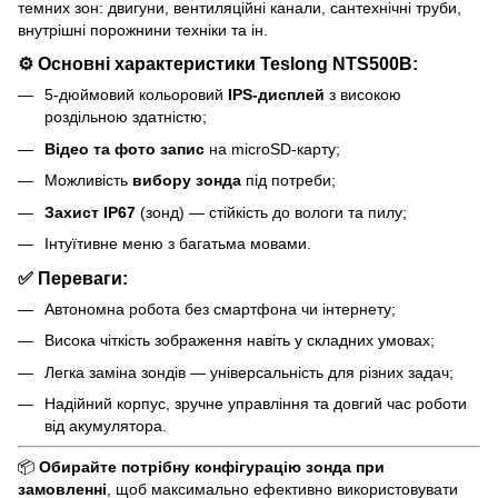
темних зон: двигуни, вентиляційні канали, сантехнічні труби,
внутрішні порожнини техніки та ін.
⚙️
Основні характеристики Teslong NTS500B
:
5-дюймовий кольоровий
IPS-дисплей
з високою
роздільною здатністю;
Відео та фото запис
на microSD-карту;
Можливість
вибору зонда
під потреби;
Захист IP67
(зонд) — стійкість до вологи та пилу;
Інтуїтивне меню з багатьма мовами.
✅
Переваги
:
Автономна робота без смартфона чи інтернету;
Висока чіткість зображення навіть у складних умовах;
Легка заміна зондів — універсальність для різних задач;
Надійний корпус, зручне управління та довгий час роботи
від акумулятора.
📦
Обирайте потрібну конфігурацію зонда при
замовленні
, щоб максимально ефективно використовувати