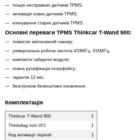
пошук несправних датчиків TPMS;
активація нових датчиків TPMS;
клонування старих датчиків TPMS.
Основні переваги TPMS Thinkcar T-Wand 900:
повністю автономний сканер;
універсальна робоча частота 433МГц, 315МГц;
компактні габарити модуля;
повна русифікація інтерфейсу;
гарантія 12 міс;
безстрокові безкоштовні оновлення.
Комплектація
Thinkcar T-Wand 900
1
Thinkdiag mini VCI
1
Код активації ліцензії
1