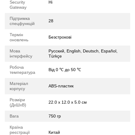
Security
Ні
Gateway
Підтримка
28
спецфункцій
Термін
Безстрокові
оновлень
Мова
Русский, English, Deutsch, Español,
інтерфейсу
Türkçe
Робоча
Від 0 ℃ до 50 ℃
температура
Матеріал
ABS-пластик
корпусу
Розміри
22.0 х 12.0 х 5.0 см
(ДхШхВ)
Вага
750 гр
Країна
реєстрації
Китай