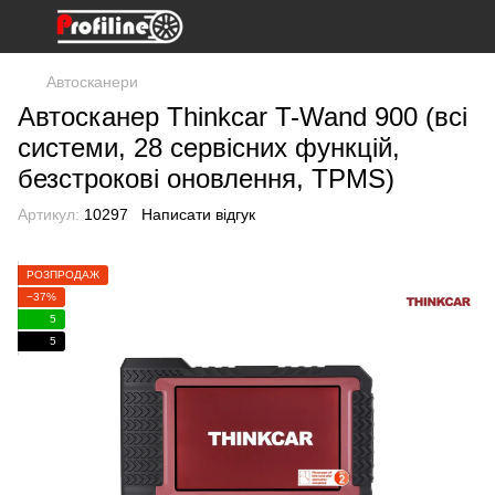
Автосканери
Автосканер Thinkcar T-Wand 900 (всі
системи, 28 сервісних функцій,
безстрокові оновлення, TPMS)
Артикул:
10297
Написати відгук
РОЗПРОДАЖ
−37%
5
5