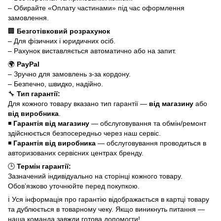
– Обирайте «Оплату частинами» під час оформлення
замовлення.
🏢
Безготівковий розрахунок
– Для фізичних і юридичних осіб.
– Рахунок виставляється автоматично або на запит.
🌍
PayPal
– Зручно для замовлень з-за кордону.
– Безпечно, швидко, надійно.
🔧
Тип гарантії:
Для кожного товару вказано тип гарантії —
від магазину
або
від виробника
.
◾
Гарантія від магазину
— обслуговування та обмін/ремонт
здійснюється безпосередньо через наш сервіс.
◾
Гарантія від виробника
— обслуговування проводиться в
авторизованих сервісних центрах бренду.
🕒
Термін гарантії:
Зазначений індивідуально на сторінці кожного товару.
Обов’язково уточнюйте перед покупкою.
ℹ️ Уся інформація про гарантію відображається в картці товару
та дублюється в товарному чеку. Якщо виникнуть питання —
наша команда завжди готова допомогти!