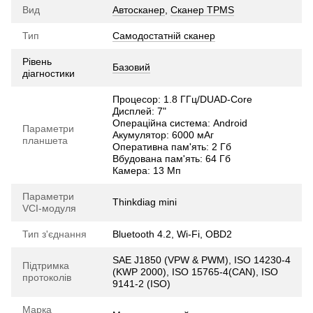
Вид
Автосканер
,
Сканер TPMS
Тип
Самодостатній сканер
Рівень
Базовий
діагностики
Процесор: 1.8 ГГц/DUAD-Core
Дисплей: 7"
Операційна система: Android
Параметри
Акумулятор: 6000 мАг
планшета
Оперативна пам'ять: 2 Гб
Вбудована пам'ять: 64 Гб
Камера: 13 Мп
Параметри
Thinkdiag mini
VCI-модуля
Тип з'єднання
Bluetooth 4.2, Wi-Fi, OBD2
SAE J1850 (VPW & PWM), ISO 14230-4
Підтримка
(KWP 2000), ISO 15765-4(CAN), ISO
протоколів
9141-2 (ISO)
Марка