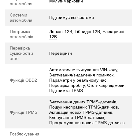
Мультимарковий
автомобіля
Системи
Підтримує всі системи
автомобіля
Підтримка
Легкові 12В
,
Гібридні 12В
,
Електричні
автомобілів
12В
Перевірка
сумісності з
Перевірити
авто
Автоматичне зчитування VIN-коду,
Зчитування/видалення помилок,
Функції OBD2
Параметри у реальному часі,
Перевірка пробігу, Стоп-кадр відмови,
Підтримка TPMS
Зчитування даних TPMS-датчиків,
Пошук несправних TPMS-датчиків,
Функції TPMS
Активація нових TPMS-датчиків,
Клонування TPMS-датчиків,
Програмування нових TPMS-датчиків
Розблокування