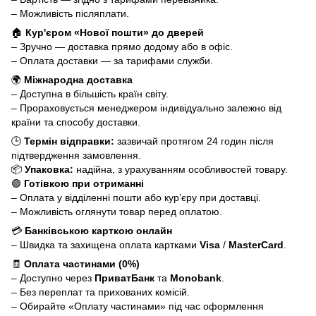
– Можливість післяплати.
🏠
Кур'єром «Нової пошти» до дверей
– Зручно — доставка прямо додому або в офіс.
– Оплата доставки — за тарифами служби.
🌍
Міжнародна доставка
– Доступна в більшість країн світу.
– Прораховується менеджером індивідуально залежно від
країни та способу доставки.
🕒
Термін відправки:
зазвичай протягом 24 годин після
підтвердження замовлення.
📦
Упаковка:
надійна, з урахуванням особливостей товару.
🟢
Готівкою при отриманні
– Оплата у відділенні пошти або кур’єру при доставці.
– Можливість оглянути товар перед оплатою.
💳
Банківською карткою онлайн
– Швидка та захищена оплата картками
Visa
/
MasterCard
.
🧾
Оплата частинами (0%)
– Доступно через
ПриватБанк
та
Monobank
.
– Без переплат та прихованих комісій.
– Обирайте «Оплату частинами» під час оформлення