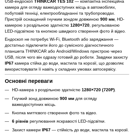
USB-ендоскоп
THINKCAR TES 102
— компактна інспекційна
камера для огляду важкодоступних місць в автомобілях,
побутовій техніці, електрообладнанні та трубопроводах.
Пристрій оснащений гнучким зондом довжиною
900 мм
, HD-
камерою з роздільною здатністю
1280×720
, регульованою
LED-підсвіткою та кнопкою швидкого створення фото й відео.
Ендоскоп не потребує Wi-Fi, Bluetooth або заряджання —
достатньо підключити його до сумісного діагностичного
планшета THINKCAR або Android/Windows пристрою через
USB, після чого він одразу готовий до роботи. Завдяки захисту
IP67
камера стійка до води, мастила та корозії, що дозволяє
використовувати її навіть у складних умовах автосервісу.
Основні переваги
HD-камера з роздільною здатністю
1280×720 (720P)
.
Гнучкий зонд довжиною
900 мм
для огляду
важкодоступних місць.
Кнопка миттєвого створення фото та відео.
6 рівнів
регулювання яскравості LED-підсвітки.
Захист камери
IP67
— стійкість до води, мастила та корозії.