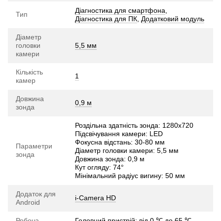
Діагностика для смартфона
,
Тип
Діагностика для ПК
,
Додатковий модуль
Діаметр
головки
5,5 мм
камери
Кількість
1
камер
Довжина
0,9 м
зонда
Роздільна здатність зонда: 1280х720
Підсвічування камери: LED
Фокусна відстань: 30-80 мм
Параметри
Діаметр головки камери: 5,5 мм
зонда
Довжина зонда: 0,9 м
Кут огляду: 74°
Мінімальний радіус вигину: 50 мм
Додаток для
i-Camera HD
Android
Робоча
Головний пристрій: від 0 ℃ до 65 ℃