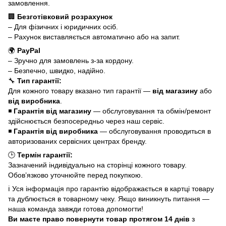
замовлення.
🏢
Безготівковий розрахунок
– Для фізичних і юридичних осіб.
– Рахунок виставляється автоматично або на запит.
🌍
PayPal
– Зручно для замовлень з-за кордону.
– Безпечно, швидко, надійно.
🔧
Тип гарантії:
Для кожного товару вказано тип гарантії —
від магазину
або
від виробника
.
◾
Гарантія від магазину
— обслуговування та обмін/ремонт
здійснюється безпосередньо через наш сервіс.
◾
Гарантія від виробника
— обслуговування проводиться в
авторизованих сервісних центрах бренду.
🕒
Термін гарантії:
Зазначений індивідуально на сторінці кожного товару.
Обов’язково уточнюйте перед покупкою.
ℹ️ Уся інформація про гарантію відображається в картці товару
та дублюється в товарному чеку. Якщо виникнуть питання —
наша команда завжди готова допомогти!
Ви маєте право повернути товар протягом 14 днів
з