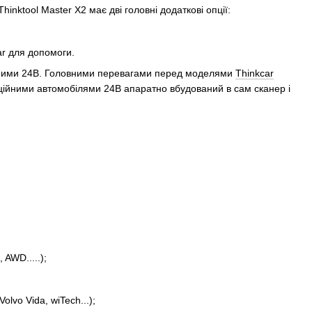
hinktool Master X2 має дві головні додаткові опції:
ar для допомоги.
тажними 24В. Головними перевагами перед моделями
Thinkcar
рційними автомобілями 24В апаратно вбудований в сам сканер і
AWD.....);
lvo Vida, wiTech...);