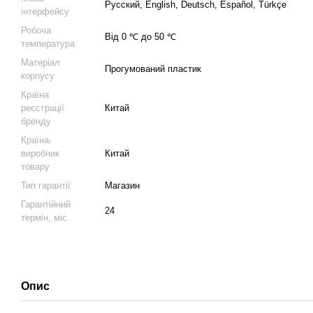
Русский, English, Deutsch, Español, Türkçe
інтерфейсу
Робоча
Від 0 ℃ до 50 ℃
температура
Матеріал
Прогумований пластик
корпусу
Країна
реєстрації
Китай
бренду
Країна-
виробник
Китай
товару
Тип гарантії
Магазин
Гарантійний
24
термін, міс.
Опис