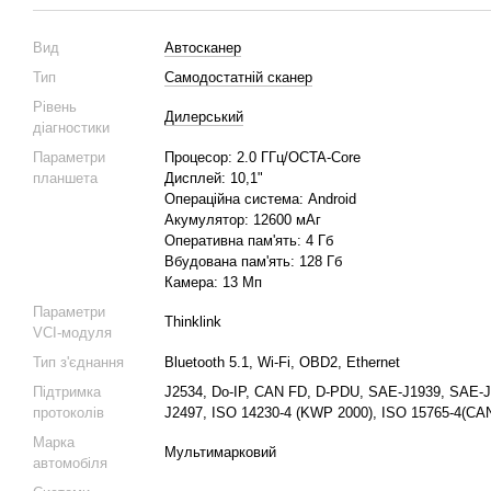
Вид
Автосканер
Тип
Самодостатній сканер
Рівень
Дилерський
діагностики
Параметри
Процесор: 2.0 ГГц/OCTA-Core
планшета
Дисплей: 10,1"
Операційна система: Android
Акумулятор: 12600 мАг
Оперативна пам'ять: 4 Гб
Вбудована пам'ять: 128 Гб
Камера: 13 Мп
Параметри
Thinklink
VCI-модуля
Тип з'єднання
Bluetooth 5.1, Wi-Fi, OBD2, Ethernet
Підтримка
J2534, Do-IP, CAN FD, D-PDU, SAE-J1939, SAE
протоколів
J2497, ISO 14230-4 (KWP 2000), ISO 15765-4(CAN
Марка
Мультимарковий
автомобіля