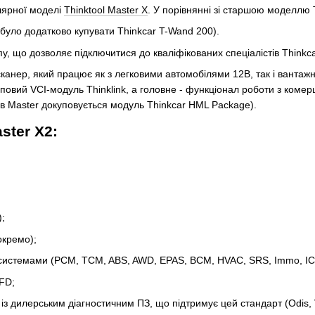
лярної моделі
Thinktool Master X
. У порівнянні зі старшою моделлю T
уло додатково купувати Thinkcar T-Wand 200).
у, що дозволяє підключитися до кваліфікованих спеціалістів Thinkc
 сканер, який працює як з легковими автомобілями 12В, так і ван
повий VCI-модуль Thinklink, а головне - функціонал роботи з коме
в Master докуповується модуль Thinkcar HML Package).
ster X2:
);
окремо);
 системами (PCM, TCM, ABS, AWD, EPAS, BCM, HVAC, SRS, Immo, IC, 
 FD;
з дилерським діагностичним ПЗ, що підтримує цей стандарт (Odis, Vo