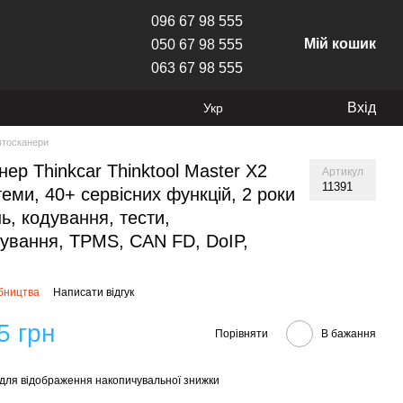
096 67 98 555
Мій кошик
050 67 98 555
063 67 98 555
Вхід
Укр
втосканери
нер Thinkcar Thinktool Master X2
Артикул
11391
теми, 40+ сервісних функцій, 2 роки
ь, кодування, тести,
ування, TPMS, CAN FD, DoIP,
обництва
Написати відгук
5 грн
Порівняти
В бажання
для відображення накопичувальної знижки