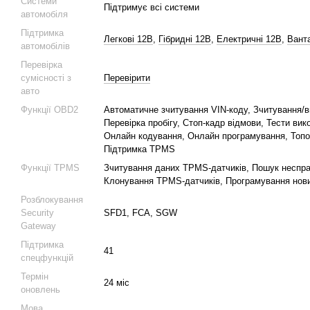
Системи
Підтримує всі системи
автомобіля
Підтримка
Легкові 12В
,
Гібридні 12В
,
Електричні 12В
,
Ванта
автомобілів
Перевірка
сумісності з
Перевірити
авто
Функції OBD2
Автоматичне зчитування VIN-коду, Зчитування/
Перевірка пробігу, Стоп-кадр відмови, Тести ви
Онлайн кодування, Онлайн програмування, Топол
Підтримка TPMS
Функції TPMS
Зчитування даних TPMS-датчиків, Пошук неспра
Клонування TPMS-датчиків, Програмування нов
Розблокування
Security
SFD1, FCA, SGW
Gateway
Підтримка
41
спецфункцій
Термін
24 міс
оновлень
Мова