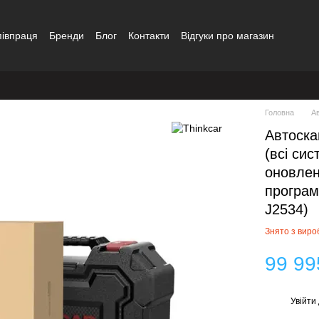
півпраця
Бренди
Блог
Контакти
Відгуки про магазин
Головна
А
Автоска
(всі сис
оновлен
програм
J2534)
Знято з вир
99 99
Увійти
%