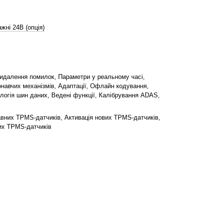
жні 24В (опція)
видалення помилок, Параметри у реальному часі,
конавчих механізмів, Адаптації, Офлайн кодування,
огія шин даних, Ведені функції, Калібрування ADAS,
вних TPMS-датчиків, Активація нових TPMS-датчиків,
их TPMS-датчиків