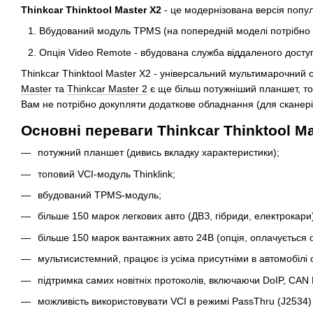
Thinkcar Thinktool Master X2
- це модернізована версія попу
Вбудований модуль TPMS (на попередній моделі потрібно б
Опція Video Remote - вбудована служба віддаленого доступ
Thinkcar Thinktool Master X2 - універсальний мультимарочний
Master
та
Thinkcar Master 2
є ще більш потужніший планшет, то
Вам не потрібно докупляти додаткове обладнання (для сканері
Основні переваги Thinkcar Thinktool Ma
потужний планшет (дивись вкладку характеристики);
топовий VCI-модуль Thinklink;
вбудований TPMS-модуль;
більше 150 марок легкових авто (ДВЗ, гібриди, електрокари
більше 150 марок вантажних авто 24В (опція, оплачується 
мультисистемний, працює із усіма присутніми в автомобілі
підтримка самих новітніх протоколів, включаючи DoIP, CAN
можливість використовувати VCI в режимі PassThru (J2534) і