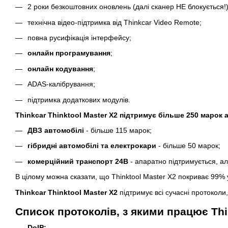
2 роки безкоштовних оновлень (далі сканер НЕ блокується!)
технічна відео-підтримка від Thinkcar Video Remote;
повна русифікація інтерфейсу;
онлайн
програмування
;
онлайн кодування
;
ADAS-калібрування;
підтримка додаткових модулів.
Thinkcar Thinktool Master X2 підтримує більше 250 марок 
ДВЗ автомобілі
- більше 115 марок;
гібридні автомобілі та електрокари
- більше 50 марок;
комерційний транспорт 24В
- апаратно підтримується, а
В цілому можна сказати, що Thinktool Master X2 покриває 99% 
Thinkcar Thinktool Master X2
підтримує всі сучасні протоколи
Список протоколів, з якими працює Thin
DoIP;