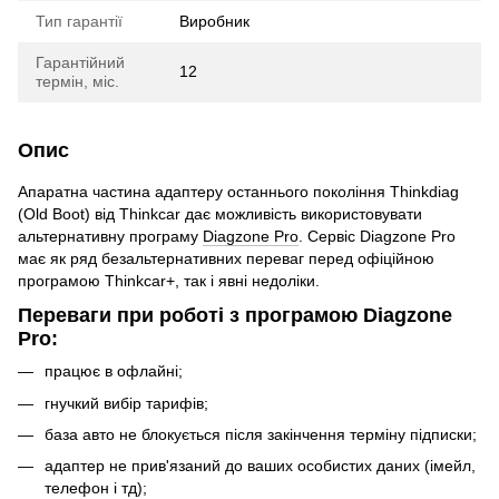
Тип гарантії
Виробник
Гарантійний
12
термін, міс.
Опис
Апаратна частина адаптеру останнього покоління Thinkdiag
(Old Boot) від Thinkcar дає можливість використовувати
альтернативну програму
Diagzone Pro
. Сервіс Diagzone Pro
має як ряд безальтернативних переваг перед офіційною
програмою Thinkcar+, так і явні недоліки.
Переваги при роботі з програмою Diagzone
Pro:
працює в офлайні;
гнучкий вибір тарифів;
база авто не блокується після закінчення терміну підписки;
адаптер не прив'язаний до ваших особистих даних (імейл,
телефон і тд);