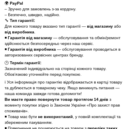
🌍
PayPal
– Зручно для замовлень з-за кордону.
– Безпечно, швидко, надійно.
🔧
Тип гарантії:
Для кожного товару вказано тип гарантії —
від магазину
або
від виробника
.
◾
Гарантія від магазину
— обслуговування та обмін/ремонт
здійснюється безпосередньо через наш сервіс.
◾
Гарантія від виробника
— обслуговування проводиться в
авторизованих сервісних центрах бренду.
🕒
Термін гарантії:
Зазначений індивідуально на сторінці кожного товару.
Обов’язково уточнюйте перед покупкою.
ℹ️ Уся інформація про гарантію відображається в картці товару
та дублюється в товарному чеку. Якщо виникнуть питання —
наша команда завжди готова допомогти!
Ви маєте право повернути товар протягом 14 днів
з
моменту покупки згідно із Законом України «Про захист прав
споживачів».
◾ Товар має бути
не використаний
, у повній комплектації та
збереженим пакуванням.
◾ Повернення не поширюється на товари з
переліку таких,