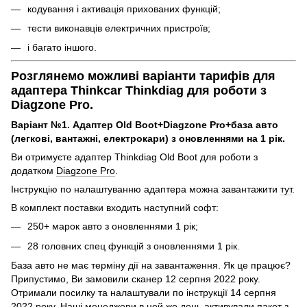
кодування і активація прихованих функцій;
тести виконавців електричних пристроїв;
і багато іншого.
Розглянемо можливі варіанти тарифів для
адаптера Thinkcar Thinkdiag для роботи з
Diagzone Pro.
Варіант №1. Адаптер Old Boot+Diagzone Pro+база авто
(легкові, вантажні, електрокари) з оновленнями на 1 рік.
Ви отримуєте адаптер Thinkdiag Old Boot для роботи з
додатком
Diagzone Pro
.
Інструкцію по налаштуванню адаптера можна завантажити
тут
.
В комплект поставки входить наступний софт:
250+ марок авто з оновленнями 1 рік;
28 головних спец функцій з оновленнями 1 рік.
База авто не має терміну дії на завантаження. Як це працює?
Припустимо, Ви замовили сканер 12 серпня 2022 року.
Отримали посилку та налаштували по інструкції 14 серпня
2022 року. Наші менеджери в цей же день активували пакет з