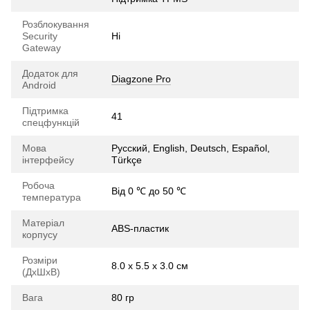
Розблокування
Security
Ні
Gateway
Додаток для
Diagzone Pro
Android
Підтримка
41
спецфункцій
Мова
Русский, English, Deutsch, Español,
інтерфейсу
Türkçe
Робоча
Від 0 ℃ до 50 ℃
температура
Матеріал
ABS-пластик
корпусу
Розміри
8.0 х 5.5 х 3.0 см
(ДхШхВ)
Вага
80 гр