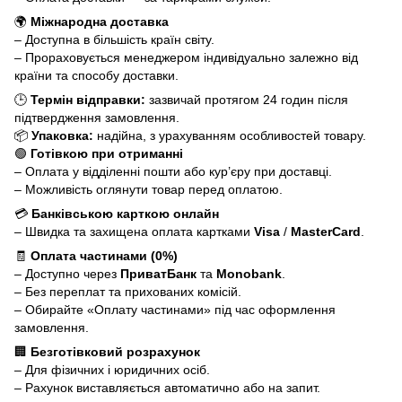
🌍
Міжнародна доставка
– Доступна в більшість країн світу.
– Прораховується менеджером індивідуально залежно від
країни та способу доставки.
🕒
Термін відправки:
зазвичай протягом 24 годин після
підтвердження замовлення.
📦
Упаковка:
надійна, з урахуванням особливостей товару.
🟢
Готівкою при отриманні
– Оплата у відділенні пошти або кур’єру при доставці.
– Можливість оглянути товар перед оплатою.
💳
Банківською карткою онлайн
– Швидка та захищена оплата картками
Visa
/
MasterCard
.
🧾
Оплата частинами (0%)
– Доступно через
ПриватБанк
та
Monobank
.
– Без переплат та прихованих комісій.
– Обирайте «Оплату частинами» під час оформлення
замовлення.
🏢
Безготівковий розрахунок
– Для фізичних і юридичних осіб.
– Рахунок виставляється автоматично або на запит.