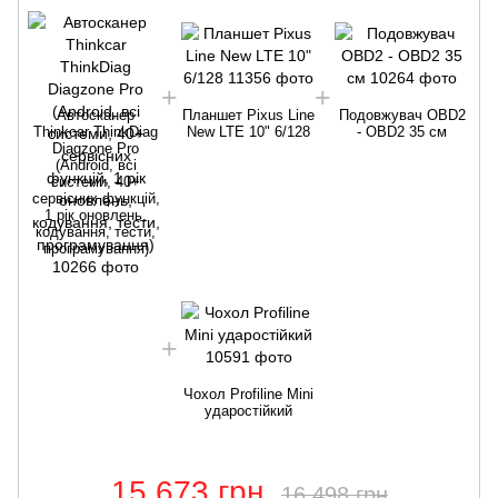
Автосканер
Планшет Pixus Line
Подовжувач OBD2
Thinkcar ThinkDiag
New LTE 10" 6/128
- OBD2 35 см
Diagzone Pro
(Android, всі
системи, 40+
сервісних функцій,
1 рік оновлень,
кодування, тести,
програмування)
Чохол Profiline Mini
ударостійкий
15 673 грн
16 498 грн