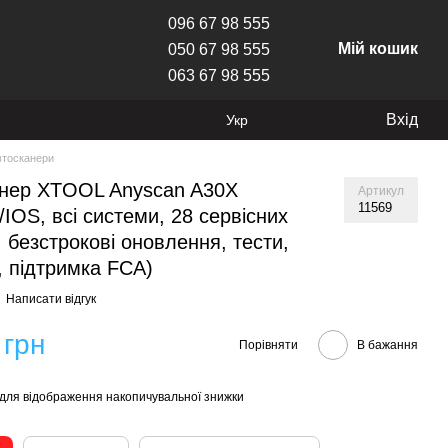
096 67 98 555
Мій кошик
050 67 98 555
063 67 98 555
Вхід
Укр
втосканери
анер XTOOL Anyscan A30X
Артикул
11569
/IOS, всі системи, 28 сервісних
, безстрокові оновлення, тести,
 підтримка FCA)
Написати відгук
 грн
Порівняти
В бажання
для відображення накопичувальної знижки