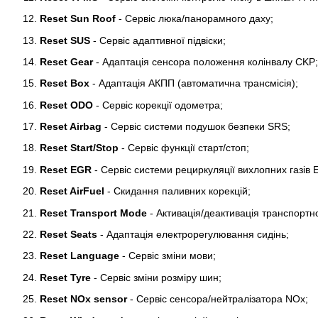
Reset Sun Roof
- Сервіс люка/панорамного даху;
Reset SUS
- Сервіс адаптивної підвіски;
Reset Gear
- Адаптація сенсора положення колінвалу CKP;
Reset Box
- Адаптація АКПП (автоматична трансмісія);
Reset ODO
- Сервіс корекції одометра;
Reset Airbag
- Сервіс системи подушок безпеки SRS;
Reset Start/Stop
- Сервіс функції старт/стоп;
Reset EGR
- Сервіс системи рециркуляції вихлопних газів 
Reset AirFuel
- Скидання паливних корекцій;
Reset Transport Mode
- Активація/деактивація транспортн
Reset Seats
- Адаптація електрорегулювання сидінь;
Reset Language
- Сервіс зміни мови;
Reset Tyre
- Сервіс зміни розміру шин;
Reset NOx sensor
- Сервіс сенсора/нейтралізатора NOx;