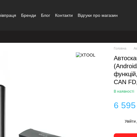
півпраця
Бренди
Блог
Контакти
Відгуки про магазин
Головна
А
Автоск
(Android
функцій
CAN FD,
В наявності
6 595
Увійти
%