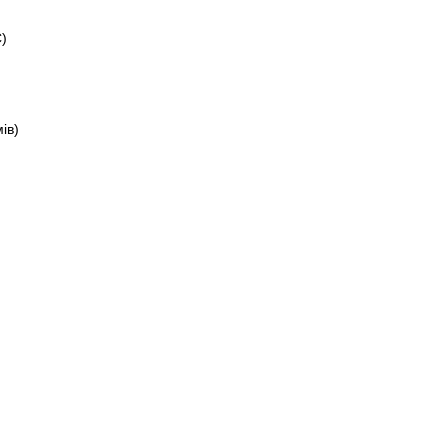
)
ів)