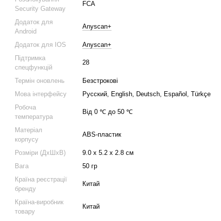
FCA
Security Gateway
Додаток для
Anyscan+
Android
Додаток для IOS
Anyscan+
Підтримка
28
спецфункцій
Термін оновлень
Безстрокові
Мова інтерфейсу
Русский, English, Deutsch, Español, Türkçe
Робоча
Від 0 ℃ до 50 ℃
температура
Матеріал
ABS-пластик
корпусу
Розміри (ДхШхВ)
9.0 х 5.2 х 2.8 см
Вага
50 гр
Країна реєстрації
Китай
бренду
Країна-виробник
Китай
товару