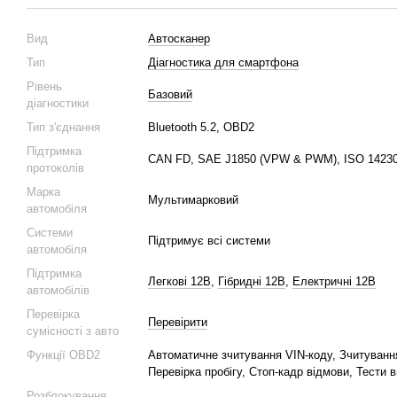
Вид
Автосканер
Тип
Діагностика для смартфона
Рівень
Базовий
діагностики
Тип з'єднання
Bluetooth 5.2, OBD2
Підтримка
CAN FD, SAE J1850 (VPW & PWM), ISO 14230-4
протоколів
Марка
Мультимарковий
автомобіля
Системи
Підтримує всі системи
автомобіля
Підтримка
Легкові 12В
,
Гібридні 12В
,
Електричні 12В
автомобілів
Перевірка
Перевірити
сумісності з авто
Функції OBD2
Автоматичне зчитування VIN-коду, Зчитуванн
Перевірка пробігу, Стоп-кадр відмови, Тести 
Розблокування