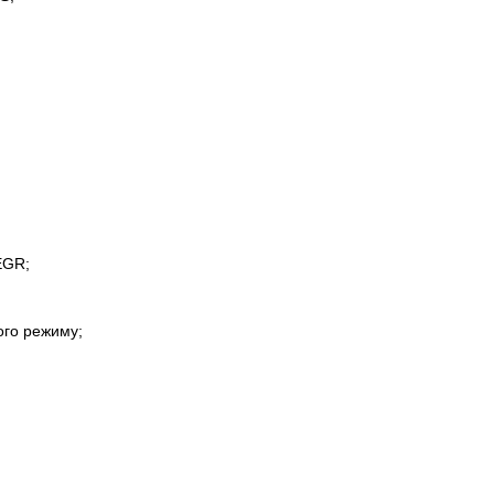
EGR;
ого режиму;