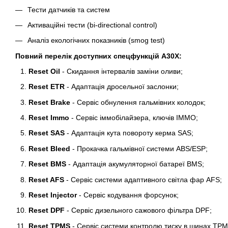
Тести датчиків та систем
Активаційні тести (bi-directional control)
Аналіз екологічних показників (smog test)
Повний перелік доступних спецфункцій A30X:
Reset Oil
- Скидання інтервалів заміни оливи;
Reset ETR
- Адаптація дросельної заслонки;
Reset Brake
- Сервіс обнулення гальмівних колодок;
Reset Immo
- Сервіс іммобілайзера, ключів IMMO;
Reset SAS
- Адаптація кута повороту керма SAS;
Reset Bleed
- Прокачка гальмівної системи ABS/ESP;
Reset BMS
- Адаптація акумуляторної батареї BMS;
Reset AFS
- Сервіс системи адаптивного світла фар AFS;
Reset Injector
- Cервіс кодування форсунок;
Reset DPF
- Сервіс дизельного сажового фільтра DPF;
Reset TPMS
- Сервіс системи контролю тиску в шинах TPM