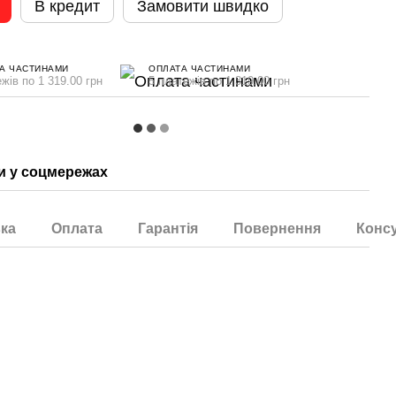
В кредит
Замовити швидко
А ЧАСТИНАМИ
ОПЛАТА ЧАСТИНАМИ
жів по 1 319.00 грн
5 платежів по 1 319.00 грн
 у соцмережах
ка
Оплата
Гарантія
Повернення
Консу