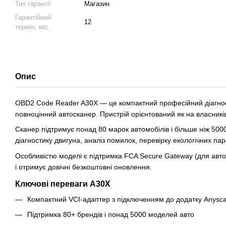
Тип гарантії
Магазин
Гарантійний
12
термін, міс.
Опис
OBD2 Code Reader A30X — це компактний професійний діагност
повноцінний автосканер. Пристрій орієнтований як на власників 
Сканер підтримує понад 80 марок автомобілів і більше ніж 50
діагностику двигуна, аналіз помилок, перевірку екологічних пар
Особливістю моделі є підтримка FCA Secure Gateway (для авто
і отримує довічні безкоштовні оновлення.
Ключові переваги A30X
Компактний VCI-адаптер з підключенням до додатку Anysc
Підтримка 80+ брендів і понад 5000 моделей авто