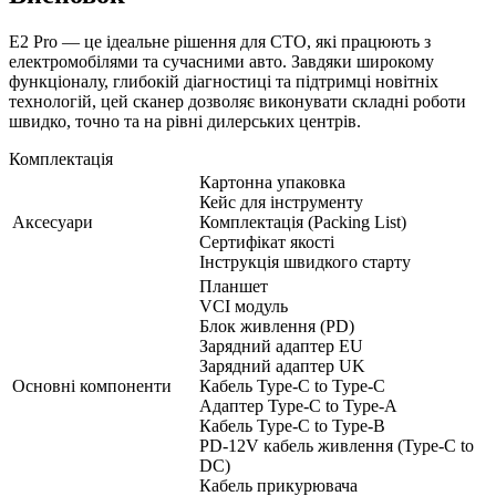
E2 Pro — це ідеальне рішення для СТО, які працюють з
електромобілями та сучасними авто. Завдяки широкому
функціоналу, глибокій діагностиці та підтримці новітніх
технологій, цей сканер дозволяє виконувати складні роботи
швидко, точно та на рівні дилерських центрів.
Комплектація
Картонна упаковка
Кейс для інструменту
Аксесуари
Комплектація (Packing List)
Сертифікат якості
Інструкція швидкого старту
Планшет
VCI модуль
Блок живлення (PD)
Зарядний адаптер EU
Зарядний адаптер UK
Основні компоненти
Кабель Type-C to Type-C
Адаптер Type-C to Type-A
Кабель Type-C to Type-B
PD-12V кабель живлення (Type-C to
DC)
Кабель прикурювача