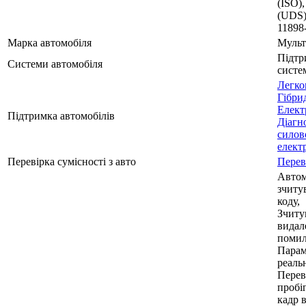
(ISO)
(UDS)
11898
Марка автомобіля
Мульт
Підтр
Системи автомобіля
систе
Легко
Гібри
Елект
Підтримка автомобілів
Діагн
силово
елект
Перевірка сумісності з авто
Перев
Автом
зчиту
коду,
Зчиту
видал
помил
Парам
реаль
Перев
пробіг
кадр 