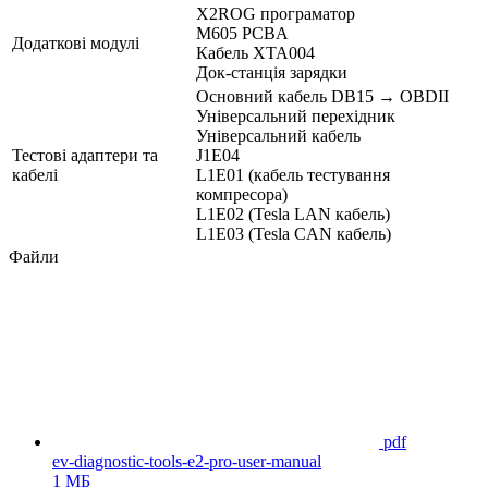
X2ROG програматор
M605 PCBA
Додаткові модулі
Кабель XTA004
Док-станція зарядки
Основний кабель DB15 → OBDII
Універсальний перехідник
Універсальний кабель
Тестові адаптери та
J1E04
кабелі
L1E01 (кабель тестування
компресора)
L1E02 (Tesla LAN кабель)
L1E03 (Tesla CAN кабель)
Файли
pdf
ev-diagnostic-tools-e2-pro-user-manual
1 МБ