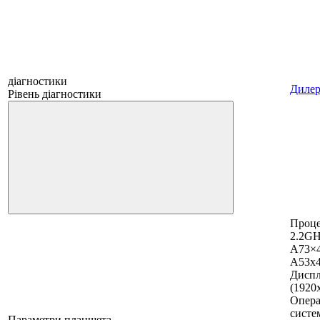
діагностики
Дилер
Рівень діагностики
Проце
2.2G
A73×
A53x
Диспле
(1920
Опера
систе
Параметри планшета