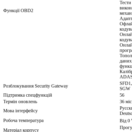
Тести
викон
Функції OBD2
механі
Адапт
Офла
кодув
Онла
кодув
Онла
прогр
Топол
даних
функці
Каліб
ADA
SFD1,
Розблокування Security Gateway
SGW
Підтримка спецфункцій
56
Термін оновлень
36 міс
Русски
Мова інтерфейсу
Deutsc
Робоча температура
Від 0
Прог
Матеріал корпусу