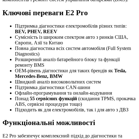
Ключові переваги E2 Pro
Підтримка діагностики електромобілів різних типів:
BEV, PHEV, REEV
Сумісність із широким спектром авто з ринків США,
Європи, Азії та Китаю
Повна діагностика всіх систем автомобіля (Full System
Diagnostics)
Розширений аналіз батарейного блоку та функції
ремонту BMS
OEM-рівень діагностики для таких брендів як
Tesla,
Mercedes-Benz, BMW
Швидкий аналіз високовольтних систем
Підтримка діагностики CAN-шини
Офлайн-програмування та онлайн-кодування
Понад
55 сервісних функцій
(скидання TPMS, прокачка
ABS, сервісні процедури тощо)
Підходить як для електромобілів, так і для авто з ДВЗ
Функціональні можливості
E2 Pro забезпечує комплексний підхід до діагностики та