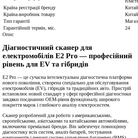
пласт
Країна реєстрації бренду
Кита
Країна-виробник товару
Кита
Тип гарантії
Мага
Гарантійний термін, міс.
24
Опис
Діагностичний сканер для
електромобілів E2 Pro — професійний
рівень для EV та гібридів
E2 Pro — це сучасна інтелектуальна діагностична платформа
нового покоління, створена спеціально для обслуговування
електромобілів (EV), гібридів та традиційних авто. Пристрій
встановлює новий стандарт у сфері професійної діагностики
завдяки поєднанню OEM-рівня функціоналу, широкого
покриття марок і глибокого аналізу електросистем.
Сканер розроблений для роботи з американськими,
європейськими, азіатськими та китайськими автомобілями,
включаючи преміальні бренди. Він забезпечує повноцінну
діагностику всіх систем, аналіз батарей, тестування
компонентів і ремонт систем управління батареями (BMS).