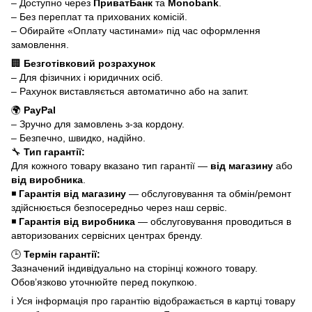
– Доступно через
ПриватБанк
та
Monobank
.
– Без переплат та прихованих комісій.
– Обирайте «Оплату частинами» під час оформлення
замовлення.
🏢
Безготівковий розрахунок
– Для фізичних і юридичних осіб.
– Рахунок виставляється автоматично або на запит.
🌍
PayPal
– Зручно для замовлень з-за кордону.
– Безпечно, швидко, надійно.
🔧
Тип гарантії:
Для кожного товару вказано тип гарантії —
від магазину
або
від виробника
.
◾
Гарантія від магазину
— обслуговування та обмін/ремонт
здійснюється безпосередньо через наш сервіс.
◾
Гарантія від виробника
— обслуговування проводиться в
авторизованих сервісних центрах бренду.
🕒
Термін гарантії:
Зазначений індивідуально на сторінці кожного товару.
Обов’язково уточнюйте перед покупкою.
ℹ️ Уся інформація про гарантію відображається в картці товару