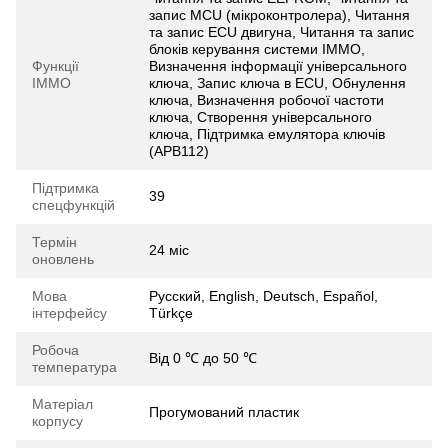
запис MCU (мікроконтролера), Читання
та запис ECU двигуна, Читання та запис
блоків керування системи IMMO,
Функції
Визначення інформації універсального
IMMO
ключа, Запис ключа в ECU, Обнулення
ключа, Визначення робочої частоти
ключа, Створення універсального
ключа, Підтримка емулятора ключів
(APB112)
Підтримка
39
спецфункцій
Термін
24 міс
оновлень
Мова
Русский, English, Deutsch, Español,
інтерфейсу
Türkçe
Робоча
Від 0 ℃ до 50 ℃
температура
Матеріал
Прогумований пластик
корпусу