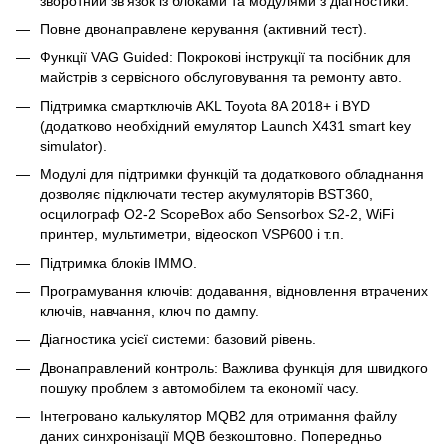
зворотний зв'язок із блоками та модулями з діагностики.
Повне двонаправлене керування (активний тест).
Функції VAG Guided: Покрокові інструкції та посібник для
майстрів з сервісного обслуговування та ремонту авто.
Підтримка смартключів AKL Toyota 8A 2018+ і BYD
(додатково необхідний емулятор Launch X431 smart key
simulator).
Модулі для підтримки функцій та додаткового обладнання
дозволяє підключати тестер акумуляторів BST360,
осцилограф O2-2 ScopeBox або Sensorbox S2-2, WiFi
принтер, мультиметри, відеоскоп VSP600 і т.п.
Підтримка блоків IMMO.
Програмування ключів: додавання, відновлення втрачених
ключів, навчання, ключ по дампу.
Діагностика усієї системи: базовий рівень.
Двонаправлений контроль: Важлива функція для швидкого
пошуку проблем з автомобілем та економії часу.
Інтегровано калькулятор MQB2 для отримання файлу
даних синхронізації MQB безкоштовно. Попередньо