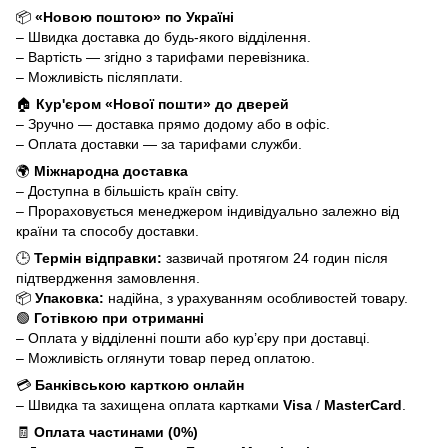
📦
«Новою поштою» по Україні
– Швидка доставка до будь-якого відділення.
– Вартість — згідно з тарифами перевізника.
– Можливість післяплати.
🏠
Кур'єром «Нової пошти» до дверей
– Зручно — доставка прямо додому або в офіс.
– Оплата доставки — за тарифами служби.
🌍
Міжнародна доставка
– Доступна в більшість країн світу.
– Прораховується менеджером індивідуально залежно від
країни та способу доставки.
🕒
Термін відправки:
зазвичай протягом 24 годин після
підтвердження замовлення.
📦
Упаковка:
надійна, з урахуванням особливостей товару.
🟢
Готівкою при отриманні
– Оплата у відділенні пошти або кур’єру при доставці.
– Можливість оглянути товар перед оплатою.
💳
Банківською карткою онлайн
– Швидка та захищена оплата картками
Visa
/
MasterCard
.
🧾
Оплата частинами (0%)