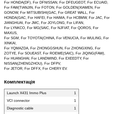
For HONDA(DF), For DFNISSAN, For DFEUGEOT, For ECUAID,
For FAW(TIANJIN, For FOTON, For GOLDEN(XIAMEN, For
GONOW, For MITSUBISHI(GAC, For GREAT WALL, For
HONDA(GAC, For HAFEI, For HAIMA, For HCBMW, For JAC, For
JIANGHUAI, For JMC, For JOYLONG, For LIFAN,
For LYNKCO, For MG(SAIC, For NJFIAT, For QOROS, For
MAXUS,
For SGM, For TOYOTA(CHINA, For VENUCIA, For WULING, For
XINKAI,
For YQMAZDA, For ZHONGGSHUN, For ZHONGXING, For
ZOTYE, For SOUEAST, For ROEWE(SAIC), For JIQING(FAW),
For HUANGHAI, For LANDWIND, For EXEEDTY, For
NISSAN(ZHENGZHOU), For DFPV,
For JETOR, For DFFX, For CHERY EV.
Комплектація
Launch X431 Immo Plus
1
VCI connector
1
Diagnostic cable
1