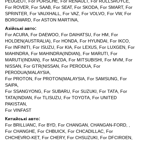
PEUGEOT, For PORSCHE, For RENAULT, For ROLLSROYCE,
For ROVER, For SAAB, For SEAT, For SKODA, For SMART, For
SPRINTER, For VAUXHALL, For VAZ, For VOLVO, For VW, For
BORGWARD, For ASTON MARTINA,
Азійські авто:
For ACURA, For DAEWOO, For DAIHATSU, For HM, For
HOLDEN(AUSTRALIA), For HONDA, For HYUNDAI, For IKCO,
For INFINITI, For ISUZU, For KIA, For LEXUS, For LUXGEN, For
MAHINDRA, For MAHINDRA(INDIAN), For MARUTI, For
MARUTI(INDIAN), For MAZDA, For MITSUBISHI, For MVM, For
NISSAN, For GTR(NISSAN, For PERODUA, For
PERODUA(MALAYSIA,
For PROTON, For PROTON(MALAYSIA, For SAMSUNG, For
SAIPA,
For SSANGYONG, For SUBARU, For SUZUKI, For TATA, For
TATA(INDIAN, For TLISUZU, For TOYOTA, For UNITED
PAKISTAN,
For VINFAST
Китайські авто:
For BRILLIANC, For BYD, For CHANGAN, CHANGAN-FORD, ,
For CHANGHE, For CHBUICK, For CHCADILLAC, For
CHCHEVRO-KET, For CHERY, For CHSUZUKI, For DFCIROEN,