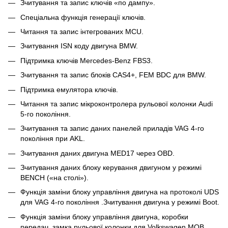
Зчитування та запис ключів «по дампу».
Спеціальна функція генерації ключів.
Читання та запис інтегрованих MCU.
Зчитування ISN коду двигуна BMW.
Підтримка ключів Mercedes-Benz FBS3.
Зчитування та запис блоків CAS4+, FEM BDC для BMW.
Підтримка емулятора ключів.
Читання та запис мікроконтролера рульової колонки Audi
5-го покоління.
Зчитування та запис даних панелей приладів VAG 4-го
покоління при AKL.
Зчитування даних двигуна MED17 через OBD.
Зчитування даних блоку керування двигуном у режимі
BENCH («на столі»).
Функція заміни блоку управління двигуна на протоколі UDS
для VAG 4-го покоління .Зчитування двигуна у режимі Boot.
Функція заміни блоку управління двигуна, коробки
передач, замка рульової колонки для Volkswagen MQB.