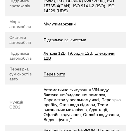
Підтримка
PWM), ISO 14230-4 (KWP 2000), ISO
протоколів
15765-4(CAN), ISO 9141-2 (ISO), ISO
14229 (UDS)
Марка
Мультимарковий
автомобіля
Системи
Підтримує всі системи
автомобіля
Підтримка
Легкові 12В
,
Гібридні 12В
,
Електричні
автомобілів
12В
Перевірка
сумісності з
Перевірити
авто
Автоматичне зчитування VIN-коду,
Зчитування/видалення помилок,
Параметри у реальному часі, Перевірка
Функції
пробігу, Стоп-кадр відмови, Тести
OBD2
виконавчих механізмів, Адаптації,
Офлайн кодування, Онлайн кодування,
Ведені функції
Читання та запис EEPROM, Читання та