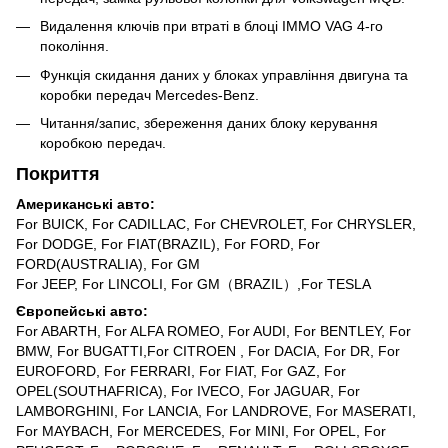
Видалення ключів при втраті в блоці ІММО VAG 4-го
покоління.
Функція скидання даних у блоках управління двигуна та
коробки передач Mercedes-Benz.
Читання/запис, збереження даних блоку керування
коробкою передач.
Покриття
Американські авто:
For BUICK, For CADILLAC, For CHEVROLET, For CHRYSLER,
For DODGE, For FIAT(BRAZIL), For FORD, For
FORD(AUSTRALIA), For GM
For JEEP, For LINCOLI, For GM（BRAZIL）,For TESLA
Європейські авто:
For ABARTH, For ALFA ROMEO, For AUDI, For BENTLEY, For
BMW, For BUGATTI,For CITROEN , For DACIA, For DR, For
EUROFORD, For FERRARI, For FIAT, For GAZ, For
OPEL(SOUTHAFRICA), For IVECO, For JAGUAR, For
LAMBORGHINI, For LANCIA, For LANDROVE, For MASERATI,
For MAYBACH, For MERCEDES, For MINI, For OPEL, For