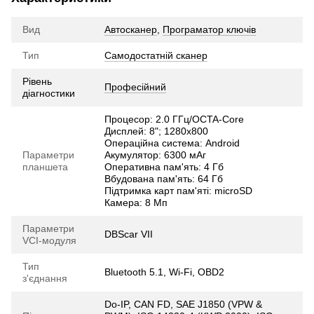
Вид
Автосканер
,
Програматор ключів
Тип
Самодостатній сканер
Рівень
Професійний
діагностики
Процесор: 2.0 ГГц/OCTA-Core
Дисплей: 8"; 1280х800
Операційна система: Android
Параметри
Акумулятор: 6300 мАг
планшета
Оперативна пам'ять: 4 Гб
Вбудована пам'ять: 64 Гб
Підтримка карт пам'яті: microSD
Камера: 8 Мп
Параметри
DBScar VII
VCI-модуля
Тип
Bluetooth 5.1, Wi-Fi, OBD2
з'єднання
Do-IP, CAN FD, SAE J1850 (VPW &