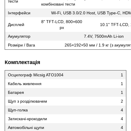
тести
комбіновані тести
Інтерфейси
Wi-Fi, USB 3.0/2.0 Host, USB Type-C, HDM
8" TFT-LCD, 800×600
Дисплей
10.1" TFT-LCD,
px
Акумулятор
7.4V, 7500mAh Li-ion
Розміри / Вага
265×192×50 мм / 1.9 кг (з акумул
Комплектація
Осцилограф Micsig ATO1004
1
Кабель живлення
1
Батарея
1
Щуп з розділювачем
2
Щуп-голка
4
Затискачі-крокодили
4
Автомобільні щупи
4