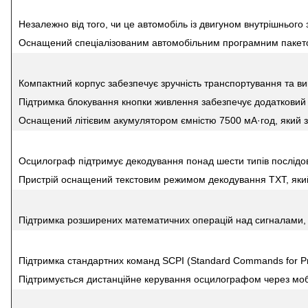
Незалежно від того, чи це автомобіль із двигуном внутрішнього
Оснащений спеціалізованим автомобільним програмним пакето
Компактний корпус забезпечує зручність транспортування та ви
Підтримка блокування кнопки живлення забезпечує додатковий з
Оснащений літієвим акумулятором ємністю 7500 мА·год, який з
Осцилограф підтримує декодування понад шести типів послідов
Пристрій оснащений текстовим режимом декодування TXT, який 
Підтримка розширених математичних операцій над сигналами, а
Підтримка стандартних команд SCPI (Standard Commands for Pr
Підтримується дистанційне керування осцилографом через мобі