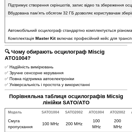
Підтримує створення скріншотів, запис відео та збереження ос
Вбудована пам’ять обсягом 32 ГБ дозволяє користувачам зберіга
Автомобільний осцилограф стандартно комплектується різноман
Комплектація
Master Kit
включає професійний кейс для транспо
🔍 Чому обирають осцилограф Miscig
ATO1004?
✅ Надійність вимірювань
✅ Зручне сенсорне керування
✅ Повна підтримка автоелектроніки
✅ Універсальність і простота у використанні
Порівняльна таблиця осцилографів Micsig
лінійки SATO/ATO
Модель
SATO1004
SATO2002
ATO1004
ATO2002
Смуга
100
200
100 MHz
200 MHz
пропускання
MHz
MHz