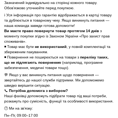
Зазначений індивідуально на сторінці кожного товару.
Обов’язково уточнюйте перед покупкою.
ℹ️ Уся інформація про гарантію відображається в картці товару
та дублюється в товарному чеку. Якщо виникнуть питання —
наша команда завжди готова допомогти!
Ви маєте право повернути товар протягом 14 днів
з
моменту покупки згідно із Законом України «Про захист прав
споживачів».
◾ Товар має бути
не використаний
, у повній комплектації та
збереженим пакуванням.
◾ Повернення не поширюється на товари з
переліку таких,
що не підлягають поверненню
(наприклад, програмне
забезпечення, медичні товари тощо).
💬 Якщо у вас виникнуть питання щодо повернення —
звертайтесь до нашої служби підтримки. Ми допоможемо
швидко вирішити ситуацію.
📞
Потрібна допомога з вибором?
Наші фахівці допоможуть підібрати товар під ваші потреби,
розкажуть про сумісність, функції та особливості використання.
🕐 Ми на зв’язку:
Пн–Пт, 09:00–17:00