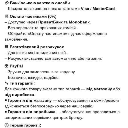
💳
Банківською карткою онлайн
– Швидка та захищена оплата картками
Visa
/
MasterCard
.
🧾
Оплата частинами (0%)
– Доступно через
ПриватБанк
та
Monobank
.
– Без переплат та прихованих комісій.
– Обирайте «Оплату частинами» під час оформлення
замовлення.
🏢
Безготівковий розрахунок
– Для фізичних і юридичних осіб.
– Рахунок виставляється автоматично або на запит.
🌍
PayPal
– Зручно для замовлень з-за кордону.
– Безпечно, швидко, надійно.
🔧
Тип гарантії:
Для кожного товару вказано тип гарантії —
від магазину
або
від виробника
.
◾
Гарантія від магазину
— обслуговування та обмін/ремонт
здійснюється безпосередньо через наш сервіс.
◾
Гарантія від виробника
— обслуговування проводиться в
авторизованих сервісних центрах бренду.
🕒
Термін гарантії: