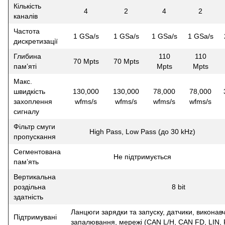
Кількість
4
2
4
2
каналів
Частота
1 GSa/s
1 GSa/s
1 GSa/s
1 GSa/s
дискретизації
Глибина
110
110
70 Mpts
70 Mpts
пам’яті
Mpts
Mpts
Макс.
швидкість
130,000
130,000
78,000
78,000
захоплення
wfms/s
wfms/s
wfms/s
wfms/s
сигналу
Фільтр смуги
High Pass, Low Pass (до 30 kHz)
пропускання
Сегментована
Не підтримується
пам’ять
Вертикальна
роздільна
8 bit
здатність
Ланцюги зарядки та запуску, датчики, виконавч
Підтримувані
запалювання, мережі (CAN L/H, CAN FD, LIN, Fl