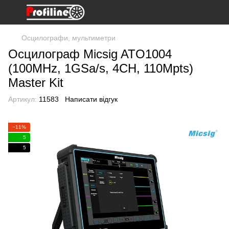
Осцилографи, мультиметри
Осцилограф Micsig ATO1004
(100MHz, 1GSa/s, 4CH, 110Mpts)
Master Kit
Артикул:
11583
Написати відгук
−11%
5
5