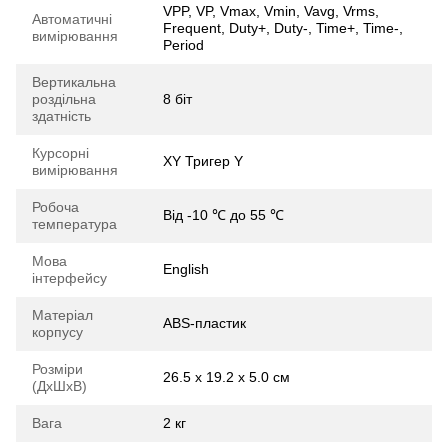
VPP, VP, Vmax, Vmin, Vavg, Vrms,
Автоматичні
Frequent, Duty+, Duty-, Time+, Time-,
вимірювання
Period
Вертикальна
роздільна
8 біт
здатність
Курсорні
XY Тригер Y
вимірювання
Робоча
Від -10 ℃ до 55 ℃
температура
Мова
English
інтерфейсу
Матеріал
ABS-пластик
корпусу
Розміри
26.5 x 19.2 x 5.0 см
(ДхШхВ)
Вага
2 кг