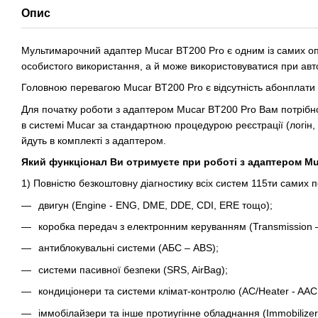
Опис
Мультимарочний адаптер Mucar BT200 Pro є одним із самих опти
особистого використання, а й може використовуватися при авто
Головною перевагою Mucar BT200 Pro є відсутність абонплати 
Для початку роботи з адаптером Mucar BT200 Pro Вам потрібн
в системі Mucar за стандартною процедурою реєстрації (логін, 
йдуть в комплекті з адаптером.
Який функціонал Ви отримуєте при роботі з адаптером Mu
1) Повністю безкоштовну діагностику всіх систем 115ти самих
двигун (Engine - ENG, DME, DDE, CDI, ERE тощо);
коробка передач з електронним керуванням (Transmission –
антиблокувальні системи (АБС – ABS);
системи пасивної безпеки (SRS, AirBag);
кондиціонери та системи клімат-контролю (AC/Heater - AAC, 
іммобілайзери та інше протиугінне обладнання (Immobilizer - 