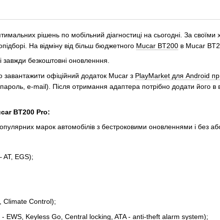
мальних рішень по мобільний діагностиці на сьогодні. За своїми ха
підборі. На відміну від більш бюджетного
Mucar BT200
в Mucar BT20
і завжди безкоштовні оновленння.
о завантажити офіційний додаток Mucar з
PlayMarket для Android пр
пароль, e-mail). Після отримання адаптера потрібно додати його в в
car BT200 Pro:
 популярних марок автомобілів з бестроковими оновленнями і без аб
 AT, EGS);
Climate Control);
EWS, Keyless Go, Central locking, ATA - anti-theft alarm system);