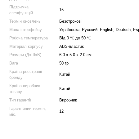
Підтримка
15
спецфункцій
Термін оновлень
Безстрокові
Мова інтерфейсу
Українська, Русский, English, Deutsch, Es
Робоча температура
Від 0 ℃ до 50 ℃
Матеріал корпусу
ABS-пластик
Розміри (ДхШхВ)
6.0 х 5.0 х 2.0 см
Вага
50 гр
Країна реєстрації
Китай
бренду
Країна-виробник
Китай
товару
Тип гарантії
Виробник
Гарантійний термін,
12
міс.