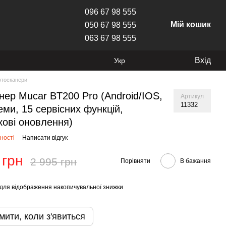
096 67 98 555
Мій кошик
050 67 98 555
063 67 98 555
Вхід
Укр
втосканери
нер Mucar BT200 Pro (Android/IOS,
Артикул
11332
еми, 15 сервісних функцій,
кові оновлення)
ності
Написати відгук
 грн
2 995 грн
Порівняти
В бажання
для відображення накопичувальної знижки
мити, коли з'явиться