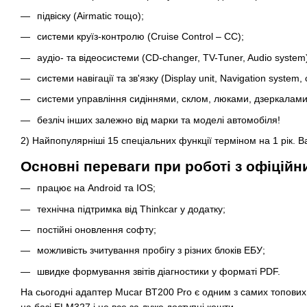
підвіску (Airmatic тощо);
системи круїз-контролю (Cruise Control – CC);
аудіо- та відеосистеми (CD-changer, TV-Tuner, Audio system
системи навігації та зв'язку (Display unit, Navigation system, c
системи управління сидіннями, склом, люками, дзеркалами, фар
безліч інших залежно від марки та моделі автомобіля!
2) Найпопулярніші 15 спеціальних функції терміном на 1 рік. Ва
Основні переваги при роботі з офіцій
працює на Android та IOS;
технічна підтримка від Thinkcar у додатку;
постійні оновлення софту;
можливість зчитування пробігу з різних блоків ЕБУ;
швидке формування звітів діагностики у форматі PDF.
На сьогодні адаптер Mucar BT200 Pro є одним з самих топових