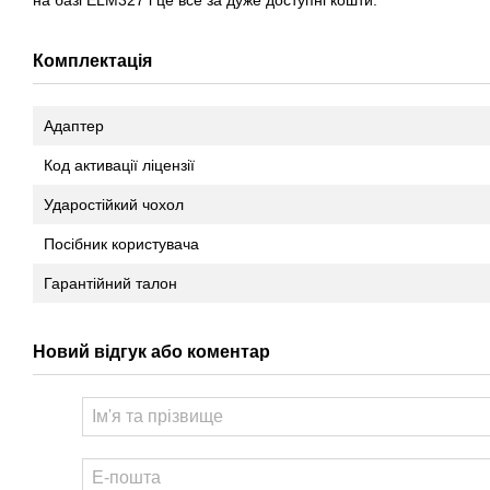
на базі ELM327 і це все за дуже доступні кошти.
Комплектація
Адаптер
Код активації ліцензії
Ударостійкий чохол
Посібник користувача
Гарантійний талон
Новий відгук або коментар