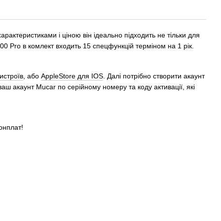
рактеристиками і ціною він ідеально підходить не тільки для
0 Pro в комлект входить 15 спецфункцій терміном на 1 рік.
истроїв
, або
AppleStore для IOS
. Далі потрібно створити акаунт
аш акаунт Mucar по серійному номеру та коду активації, які
онплат!