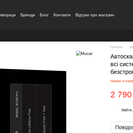
півпраця
Бренди
Блог
Контакти
Відгуки про магазин
Головна
А
Автоска
всі сист
безстро
Немає в наяв
2 790
Увійти
%
Повідо