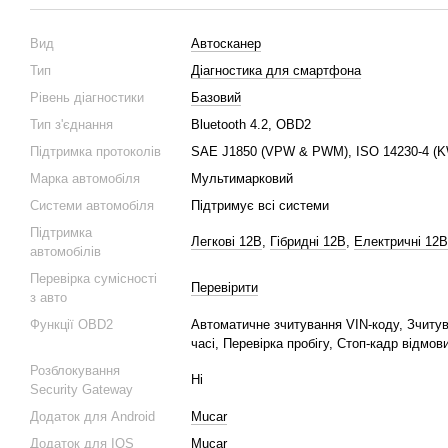
Вид
Автосканер
Тип
Діагностика для смартфона
Рівень діагностики
Базовий
Тип з'єднання
Bluetooth 4.2, OBD2
Підтримка протоколів
SAE J1850 (VPW & PWM), ISO 14230-4 (KW
Марка автомобіля
Мультимарковий
Системи автомобіля
Підтримує всі системи
Підтримка
Легкові 12В
,
Гібридні 12В
,
Електричні 12В
автомобілів
Перевірка сумісності
Перевірити
з авто
Функції OBD2
Автоматичне зчитування VIN-коду, Зчиту
часі, Перевірка пробігу, Стоп-кадр відмов
Розблокування
Ні
Security Gateway
Додаток для Android
Mucar
Додаток для IOS
Mucar