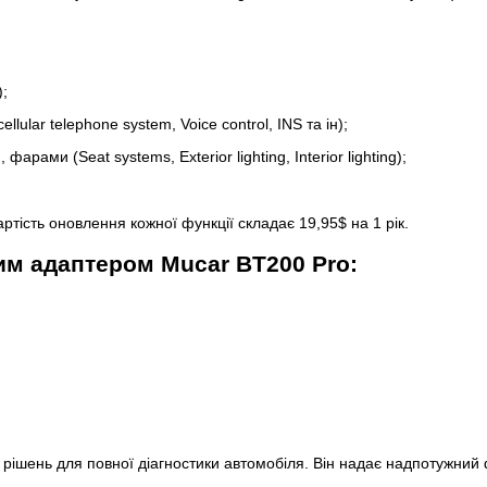
);
ellular telephone system, Voice control, INS та ін);
ами (Seat systems, Exterior lighting, Interior lighting);
ртість оновлення кожної функції складає 19,95$ на 1 рік.
ним адаптером Mucar BT200 Pro:
 рішень для повної діагностики автомобіля. Він надає надпотужний