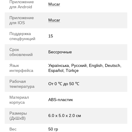
Приложение
Mucar
для Android
Приложение
Mucar
для IOS
Поддержка
15
спецфункций
Срок
Бессрочные
обновлений
Язык
Українська, Русский, English, Deutsch,
интерфейса
Español, Türkçe
Рабочая
От 0 ℃ до 50 ℃
температура
Материал
ABS-пластик
корпуса
Размеры
6.0 х 5.0 х 2.0 см
(ДхШхВ)
Вес
50 гр