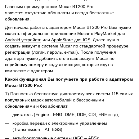
Главным преимуществом Mucar BT200 Pro
является отсутствие абонплаты и всегда бесплатные
обновления.
Для начала работы с адаптером Mucar BT200 Pro Вам нужно
скачать официальное приложение Mucar с
PlayMarket для
Android устройств
или
AppleStore для IOS
. Далее нужно
создать аккаунт в системе Mucar по стандартной процедуре
регистрации (логин, пароль, e-mail). После получения
адаптера нужно добавить его в ваш аккаунт Mucar по
серийному номеру и коду активации, которые идут в
комплекте с адаптером.
Какой функционал Вы получаете при работе с адаптером
Mucar BT200 Pro:
1) Полностью бесплатную диагностику всех систем 115 самых
популярных марок автомобилей с бессрочными
обновлениями и без абонплат!
двигатель (Engine - ENG, DME, DDE, CDI, ERE и тд);
коробка передач с электронным управлением
(Transmission – AT, EGS);
антиблокировочные системы (АБС – ABS);