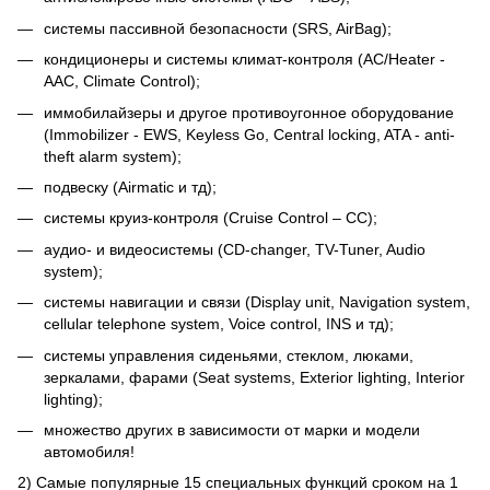
системы пассивной безопасности (SRS, AirBag);
кондиционеры и системы климат-контроля (AC/Heater -
AAC, Climate Control);
иммобилайзеры и другое противоугонное оборудование
(Immobilizer - EWS, Keyless Go, Central locking, ATA - anti-
theft alarm system);
подвеску (Airmatic и тд);
системы круиз-контроля (Cruise Control – CC);
аудио- и видеосистемы (CD-changer, TV-Tuner, Audio
system);
системы навигации и связи (Display unit, Navigation system,
cellular telephone system, Voice control, INS и тд);
системы управления сиденьями, стеклом, люками,
зеркалами, фарами (Seat systems, Exterior lighting, Interior
lighting);
множество других в зависимости от марки и модели
автомобиля!
2) Cамые популярные 15 специальных функций сроком на 1