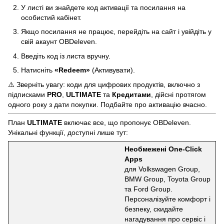
У листі ви знайдете код активації та посилання на
особистий кабінет.
Якщо посилання не працює, перейдіть на сайт і увійдіть у
свій акаунт OBDeleven.
Введіть код із листа вручну.
Натисніть
«Redeem»
(Активувати).
⚠️ Зверніть увагу: коди для цифрових продуктів, включно з
підписками
PRO
,
ULTIMATE
та
Кредитами
, дійсні протягом
одного року з дати покупки. Подбайте про активацію вчасно.
План
ULTIMATE
включає все, що пропонує OBDeleven.
Унікальні функції, доступні лише тут:
Необмежені One-Click
Apps
для Volkswagen Group,
BMW Group, Toyota Group
та Ford Group.
Персоналізуйте комфорт і
безпеку, скидайте
нагадування про сервіс і