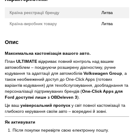
Країна реєстрації бренду
Литва
Країна-виробник товару
Литва
Опис
Максимальна кастомізація вашого авто.
План
ULTIMATE
відкриває повний контроль над вашим
автомобілем – поєднуючи розширену діагностику, ручне
кодування та адаптації для автомобілів
Volkswagen Group
, а
також необмежений доступ до One-Click Apps (готових
варіантів кодування) для техобслуговування, дообладнання та
персоналізації підтримуваних брендів (
One-Click Apps для
Ford доступні лише з OBDeleven 3
).
Це ваш
універсальний пропуск
у світ повної кастомізації та
глибокого керування своїм авто – всередині й зовні.
Як активувати
Після покупки перевірте свою електронну пошту.