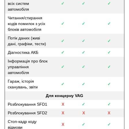
всіх систем
✓
✓
✓
автомобіля
Читання/стирання
кодів помилок з усіх
✓
✓
✓
блоків автомобіля
Потік даних (живі
✓
✓
✓
дані, графіки, тести)
Діагностика АКБ
✓
✓
✓
Інформація про блок
управління
✓
✓
✓
автомобіля
Гараж, історія
✓
✓
✓
сканувань, звіти
Для концерну VAG
Розблокування SFD1
Х
✓
✓
Розблокування SFD2
Х
Х
Х
Стоп-кадр коду
Х
✓
✓
відмови