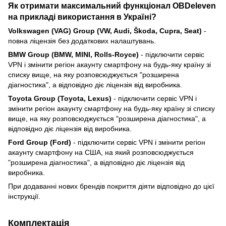
Як отримати максимальний функціонал OBDeleven
на прикладі використання в Україні?
Volkswagen (VAG) Group (VW, Audi, Škoda, Cupra, Seat)
-
повна ліцензія без додаткових налаштувань.
BMW Group (BMW, MINI, Rolls-Royce)
- підключити сервіс
VPN і змінити регіон акаунту смартфону на будь-яку країну зі
списку вище, на яку розповсюджується "розширена
діагностика", а відповідно діє ліцензія від виробника.
Toyota Group (Toyota, Lexus)
- підключити сервіс VPN і
змінити регіон акаунту смартфону на будь-яку країну зі списку
вище, на яку розповсюджується "розширена діагностика", а
відповідно діє ліцензія від виробника.
Ford Group (Ford)
- підключити сервіс VPN і змінити регіон
акаунту смартфону на США, на який розповсюджується
"розширена діагностика", а відповідно діє ліцензія від
виробника.
При додаванні нових брендів покриття діяти відповідно до цієї
інструкції.
Комплектація