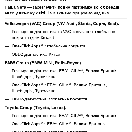
Наша мета — забезпечити
повну підтримку всіх брендів
авто у всьому світі
, і ми активно працюємо над цим.
Volkswagen (VAG) Group (VW, Audi, Škoda, Cupra, Seat):
Розширена діагностика та VAG-кодування: глобальне
покриття (крім Китаю)
One-Click Apps***: глобальне покриття
OBD2-діагностика: Китай
BMW Group (BMW, MINI, Rolls-Royce):
Розширена діагностика: EEA*, США**, Велика Британія,
Швейцарія, Туреччина
One-Click Apps***: EEA*, США**, Велика Британія,
Швейцарія, Туреччина
OBD2-діагностика: глобальне покриття
Toyota Group (Toyota, Lexus):
Розширена діагностика: EEA*, США**, Велика Британія
One-Click Apps***: EEA*, США**, Велика Британія