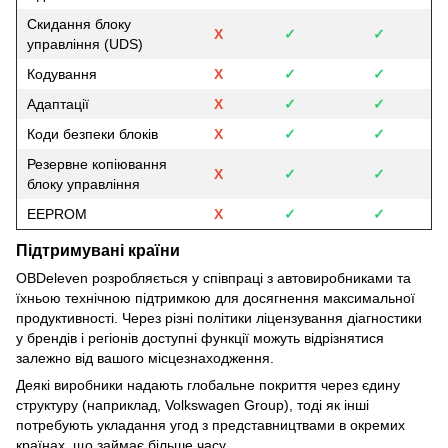
Скидання блоку
Х
✓
✓
управління (UDS)
Кодування
Х
✓
✓
Адаптації
Х
✓
✓
Коди безпеки блоків
Х
✓
✓
Резервне копіювання
Х
✓
✓
блоку управління
EEPROM
Х
✓
✓
Підтримувані країни
OBDeleven розробляється у співпраці з автовиробниками та
їхньою технічною підтримкою для досягнення максимальної
продуктивності. Через різні політики ліцензування діагностики
у брендів і регіонів доступні функції можуть відрізнятися
залежно від вашого місцезнаходження.
Деякі виробники надають глобальне покриття через єдину
структуру (наприклад, Volkswagen Group), тоді як інші
потребують укладання угод з представництвами в окремих
країнах, що займає більше часу.