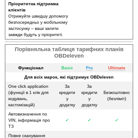
Пріоритетна підтримка
клієнтів
Отримуйте швидшу допомогу
безпосередньо у мобільному
застосунку – ваші запити
завжди будуть у пріоритеті.
Порівняльна таблиця тарифних планів
OBDeleven
Функціонал
Basic
Pro
Ultimate
Для всіх марок, які підтримує OBDeleven
One click application
За
За
(функції в 1 клік для
кредити
кредити
Безкоштовно
кодувань,
у
у
(безліміт)
кастомізацій)
додатку
додатку
Автовизначення по
VIN, інформація про
✓
✓
✓
ТЗ
Повне сканування