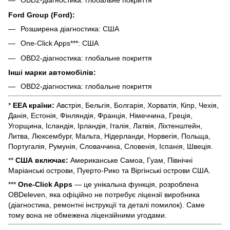
OBD2-діагностика: глобальне покриття
Ford Group (Ford):
Розширена діагностика: США
One-Click Apps***: США
OBD2-діагностика: глобальне покриття
Інші марки автомобілів:
OBD2-діагностика: глобальне покриття
*
EEA країни:
Австрія, Бельгія, Болгарія, Хорватія, Кіпр, Чехія,
Данія, Естонія, Фінляндія, Франція, Німеччина, Греція,
Угорщина, Ісландія, Ірландія, Італія, Латвія, Ліхтенштейн,
Литва, Люксембург, Мальта, Нідерланди, Норвегія, Польща,
Португалія, Румунія, Словаччина, Словенія, Іспанія, Швеція.
**
США включає:
Американське Самоа, Гуам, Північні
Маріанські острови, Пуерто-Рико та Віргінські острови США.
***
One-Click Apps
— це унікальна функція, розроблена
OBDeleven, яка офіційно не потребує ліцензії виробника
(діагностика, ремонтні інструкції та деталі помилок). Саме
тому вона не обмежена ліцензійними угодами.