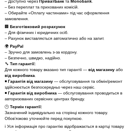
– Доступно через
ПриватБанк
та
Monobank
.
– Без переплат та прихованих комісій.
– Обирайте «Оплату частинами» під час оформлення
замовлення.
🏢
Безготівковий розрахунок
– Для фізичних і юридичних осіб.
– Рахунок виставляється автоматично або на запит.
🌍
PayPal
– Зручно для замовлень з-за кордону.
– Безпечно, швидко, надійно.
🔧
Тип гарантії:
Для кожного товару вказано тип гарантії —
від магазину
або
від виробника
.
◾
Гарантія від магазину
— обслуговування та обмін/ремонт
здійснюється безпосередньо через наш сервіс.
◾
Гарантія від виробника
— обслуговування проводиться в
авторизованих сервісних центрах бренду.
🕒
Термін гарантії:
Зазначений індивідуально на сторінці кожного товару.
Обов’язково уточнюйте перед покупкою.
ℹ️ Уся інформація про гарантію відображається в картці товару