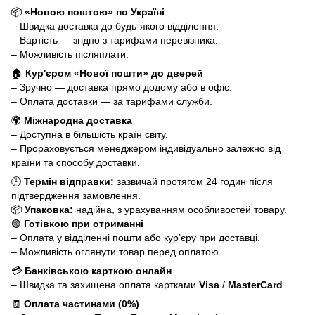
📦
«Новою поштою» по Україні
– Швидка доставка до будь-якого відділення.
– Вартість — згідно з тарифами перевізника.
– Можливість післяплати.
🏠
Кур'єром «Нової пошти» до дверей
– Зручно — доставка прямо додому або в офіс.
– Оплата доставки — за тарифами служби.
🌍
Міжнародна доставка
– Доступна в більшість країн світу.
– Прораховується менеджером індивідуально залежно від
країни та способу доставки.
🕒
Термін відправки:
зазвичай протягом 24 годин після
підтвердження замовлення.
📦
Упаковка:
надійна, з урахуванням особливостей товару.
🟢
Готівкою при отриманні
– Оплата у відділенні пошти або кур’єру при доставці.
– Можливість оглянути товар перед оплатою.
💳
Банківською карткою онлайн
– Швидка та захищена оплата картками
Visa
/
MasterCard
.
🧾
Оплата частинами (0%)