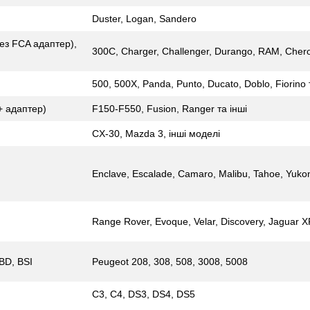
Duster, Logan, Sandero
ез FCA адаптер),
300C, Charger, Challenger, Durango, RAM, Chero
500, 500X, Panda, Punto, Ducato, Doblo, Fiorino 
3+ адаптер)
F150-F550, Fusion, Ranger та інші
CX-30, Mazda 3, інші моделі
Enclave, Escalade, Camaro, Malibu, Tahoe, Yukon
Range Rover, Evoque, Velar, Discovery, Jaguar X
BD, BSI
Peugeot 208, 308, 508, 3008, 5008
C3, C4, DS3, DS4, DS5