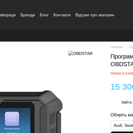
півпраця
Бренди
Блог
Контакти
Відгуки про магазин
Головна
П
Програм
OBDSTA
Немає в наяв
15 30
Увійти
%
Оберіть м
Audi; Sea