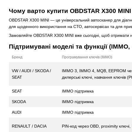
Чому варто купити OBDSTAR X300 MINI
OBDSTAR X300 MINI — це універсальний автосканер для діагнос
для щоденного використання на СТО, автосервісах та для прив
Замовляйте OBDSTAR X300 MINI вже сьогодні, щоб отримати на
Підтримувані моделі та функції (IMMO, 
Бренд
Програмування ключів (IMMO)
VW / AUDI / SKODA /
IMMO 3, IMMO 4, MQB, EEPROM че
SEAT
дилерські ключі, навчання ключів (P
SEAT
IMMO підтримка
SKODA
IMMO підтримка
AUDI
IMMO підтримка
RENAULT / DACIA
PIN-код через OBD, proximity ключі,