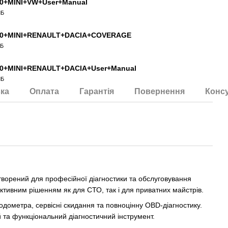
0+MINI+VW+User+Manual
МБ
00+MINI+RENAULT+DACIA+COVERAGE
КБ
0+MINI+RENAULT+DACIA+User+Manual
МБ
ка
Оплата
Гарантія
Повернення
Консу
ворений для професійної діагностики та обслуговування
ективним рішенням як для СТО, так і для приватних майстрів.
одометра, сервісні скидання та повноцінну OBD-діагностику.
та функціональний діагностичний інструмент.