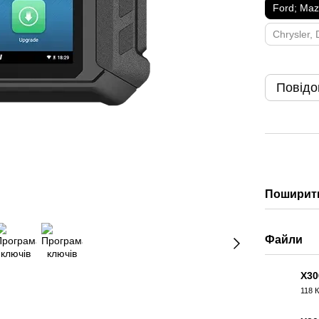
Ford; Ma
Chrysler,
Повідо
Поширити
Файли
X3
118 
ZIP