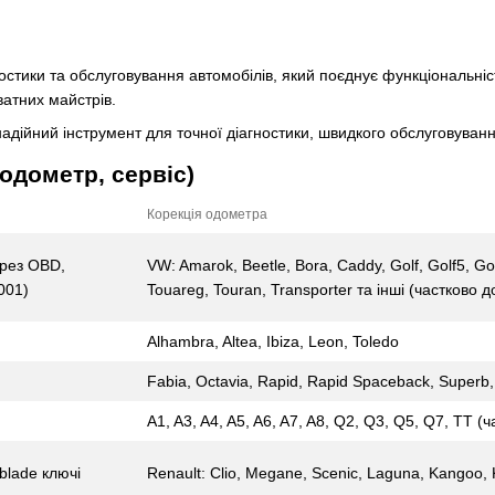
тики та обслуговування автомобілів, який поєднує функціональніст
атних майстрів.
дійний інструмент для точної діагностики, швидкого обслуговуванн
одометр, сервіс)
Корекція одометра
рез OBD,
VW: Amarok, Beetle, Bora, Caddy, Golf, Golf5, Gol
001)
Touareg, Touran, Transporter та інші (частково д
Alhambra, Altea, Ibiza, Leon, Toledo
Fabia, Octavia, Rapid, Rapid Spaceback, Superb,
A1, A3, A4, A5, A6, A7, A8, Q2, Q3, Q5, Q7, TT (
 blade ключі
Renault: Clio, Megane, Scenic, Laguna, Kangoo, K