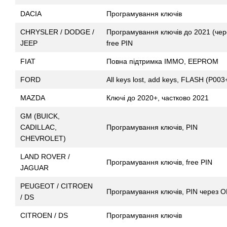
DACIA
Програмування ключів
CHRYSLER / DODGE /
Програмування ключів до 2021 (чер
JEEP
free PIN
FIAT
Повна підтримка IMMO, EEPROM
FORD
All keys lost, add keys, FLASH (P00
MAZDA
Ключі до 2020+, частково 2021
GM (BUICK,
CADILLAC,
Програмування ключів, PIN
CHEVROLET)
LAND ROVER /
Програмування ключів, free PIN
JAGUAR
PEUGEOT / CITROEN
Програмування ключів, PIN через O
/ DS
CITROEN / DS
Програмування ключів