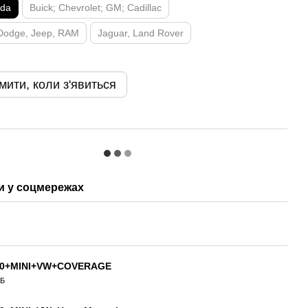
zda
Buick; Chevrolet; GM; Cadillac
 Dodge, Jeep, RAM
Jaguar, Land Rover
мити, коли з'явиться
 у соцмережах
00+MINI+VW+COVERAGE
КБ