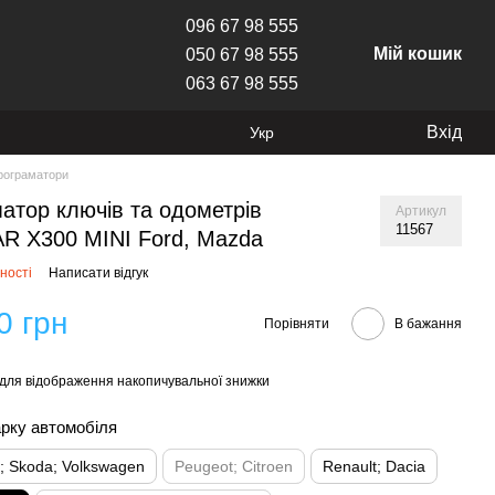
096 67 98 555
Мій кошик
050 67 98 555
063 67 98 555
Вхід
Укр
рограматори
атор ключів та одометрів
Артикул
11567
R X300 MINI Ford, Mazda
ності
Написати відгук
0 грн
Порівняти
В бажання
для відображення накопичувальної знижки
арку автомобіля
t; Skoda; Volkswagen
Peugeot; Citroen
Renault; Dacia