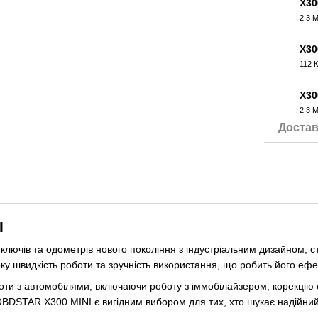
X30
2.3 
PDF
X3
112 
ZIP
X30
2.3 
PDF
Достав
I
ючів та одометрів нового покоління з індустріальним дизайном, ст
оку швидкість роботи та зручність використання, що робить його еф
оти з автомобілями, включаючи роботу з іммобілайзером, корекцію 
BDSTAR X300 MINI є вигідним вибором для тих, хто шукає надійний 