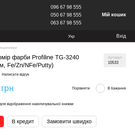
096 67 98 555
Мій кошик
050 67 98 555
063 67 98 555
Вхід
Укр
овщиноміри
мір фарби Profiline TG-3240
Артикул
10533
м, Fe/Zn/NFe/Putty)
Написати відгук
 грн
Порівняти
В бажання
для відображення накопичувальної знижки
В кредит
Замовити швидко