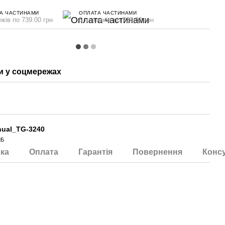
А ЧАСТИНАМИ
ОПЛАТА ЧАСТИНАМИ
жів по 739.00 грн
5 платежів по 739.00 грн
 у соцмережах
ual_TG-3240
МБ
ка
Оплата
Гарантія
Повернення
Консу