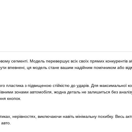
овому сегменті. Модель перевершує всіх своїх прямих конкурентів а
 бути впевнені, ця модель стане вашим надійним помічником або ві
го пластика з підвищеною стійкістю до ударів. Для максимальної к
івними зонами автомобіля, жодна деталь не залишиться без аналіз
ння кнопок.
тиках, нерівностях, виключаючи навіть мінімальну похибку. Весь ак
 авто.