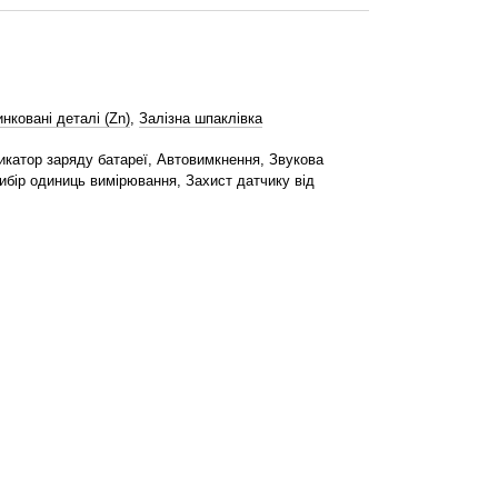
нковані деталі (Zn)
,
Залізна шпаклівка
икатор заряду батареї, Автовимкнення, Звукова
ибір одиниць вимірювання, Захист датчику від