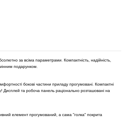
бсолютно за всіма параметрами. Компактність, надійність,
дмінним подарунком.
омфортності бокові частини приладу прогумовані. Компактні
у! Дисплей та робоча панель раціонально розташовані на
тивний елемент прогумований, а сама "голка" покрита