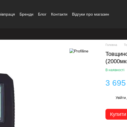
півпраця
Бренди
Блог
Контакти
Відгуки про магазин
Головна
Т
Товщино
(2000мк
В наявності
3 695
Увійти
%
Купити