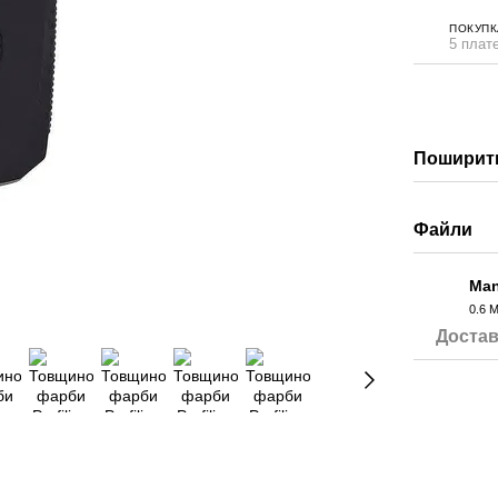
ПОКУПК
5 плате
Поширити
Файли
Man
0.6 
PDF
Достав