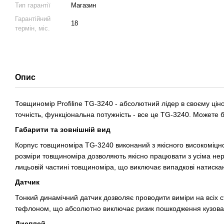
Тип гарантії
Магазин
Гарантійний
18
термін, міс.
Опис
Товщиномір Profiline TG-3240 - абсолютний лідер в своєму цін
точність, функціональна потужність - все це TG-3240. Можете
Габарити та зовнішній вид
Корпус товщиноміра TG-3240 виконаний з якісного високоміцно
розміри товщиноміра дозволяють якісно працювати з усіма нер
лицьовій частині товщиноміра, що виключає випадкові натиска
Датчик
Тонкий динамічний датчик дозволяє проводити виміри на всіх с
тефлоном, що абсолютно виключає ризик пошкодження кузова
Дисплей