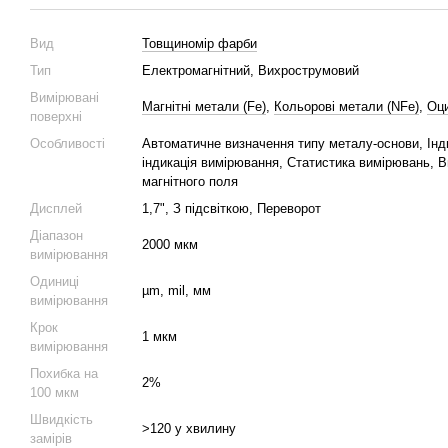
Вид
Товщиномір фарби
Тип
Електромагнітний, Вихрострумовий
Вимірювані
Магнітні метали (Fe)
,
Кольорові метали (NFe)
,
Оци
поверхні
Особливості
Автоматичне визначення типу металу-основи, Інд
індикація вимірювання, Статистика вимірювань, В
магнітного поля
Дисплей
1,7", З підсвіткою, Переворот
Діапазон
2000 мкм
вимірювання
Одиниці
µm, mil, мм
вимірювання
Крок
1 мкм
вимірювання
Похибка на
2%
100 мкм
Швидкість
>120 у хвилину
замірів