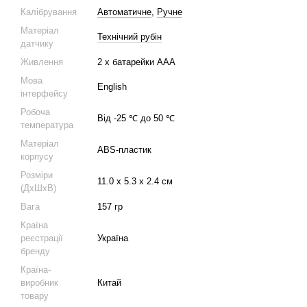
Калібрування
Автоматичне
,
Ручне
Матеріал
Технічний рубін
датчику
Живлення
2 х батарейки ААА
Мова
English
інтерфейсу
Робоча
Від -25 ℃ до 50 ℃
температура
Матеріал
ABS-пластик
корпусу
Розміри
11.0 х 5.3 х 2.4 см
(ДхШхВ)
Вага
157 гр
Країна
реєстрації
Україна
бренду
Країна-
виробник
Китай
товару