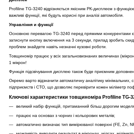
Profiline TG-3240 відрізняється якісним РК-дисплеєм з функціє
важливі функції, які будуть корисні при аналізі автомобіля.
Управління и функції
Основною перевагою TG-3240 перед прямими конкурентами є на
затиснути кнопку включення на 3 секунди, прилад зробить ски
проблем знайдете навіть незначні кузовні роботи.
Товщиномір працює у всіх загальновизнаних величинах (мікрони
1 мікрон!
Функція підсвічування дисплею також буде приємним доповнен
Окремо варто відзначити автоматичну аналітику мінімальних, с
підприємств і СТО, що дозволяє перевірити кожен міліметр по
Ключові характеристики товщиноміра Profiline TG-3
великий набір функцій, притаманний більш дорогим модел
працює на основах з чорних і кольорових металів;
автоматично визначає тип вимірюваної поверхні (FE, Zn, N
можливість виводити результат в мікронах, мілсах, міліметр