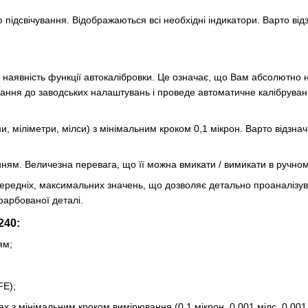
ю підсвічування. Відображаються всі необхідні індикатори. Варто в
явність функції автокалібровки. Це означає, що Вам абсолютно не
дання до заводських налаштувань і проведе автоматичне калібруван
, міліметри, мілси) з мінімальним кроком 0,1 мікрон. Варто відзна
ням. Величезна перевага, що її можна вмикати / вимикати в ручно
ередніх, максимальних значень, що дозволяє детально проаналізува
фарбованої деталі.
240:
ям;
FE);
ах з мінімальним кроком вимірювання (0,1 мікрон, 0,001 мілс, 0,001