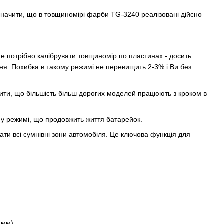
ідзначити, що в товщиномірі фарби TG-3240 реалізовані дійсно
 потрібно калібрувати товщиномір по пластинах - досить
ня. Похибка в такому режимі не перевищить 2-3% і Ви без
чити, що більшість більш дорогих моделей працюють з кроком в
му режимі, що продовжить життя батарейок.
ти всі сумнівні зони автомобіля. Це ключова функція для
 мм);