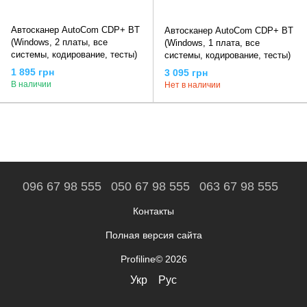
Автосканер AutoCom CDP+ BT
Автосканер AutoCom CDP+ BT
(Windows, 2 платы, все
(Windows, 1 плата, все
системы, кодирование, тесты)
системы, кодирование, тесты)
1 895 грн
3 095 грн
В наличии
Нет в наличии
096 67 98 555
050 67 98 555
063 67 98 555
Контакты
Полная версия сайта
Profiline© 2026
Укр
Рус