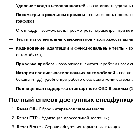
Удаление кодов неисправностей
- возможность удалять к
Параметры в реальном времени
- возможность просматр
графиков;
Cтоп-кадр
- возможность просмотреть параметры, при кот
Тесты исполнительных механизмов
- возможность акти
Кодирование, адаптации и функциональные тесты
- в
автомобиля);
Проверка пробега
- возможность считать пробег из все
История продиагностированных автомобилей
- всегда
бекапы и т.д.), удобно при работе с большим количеством а
Полноценная поддержка стантартного OBD II режима (1
Полный список доступных спецфункций 
Reset Oil
- Сброс интервалов замены масла;
Reset ETR
- Адаптация дроссельной заслонки;
Reset Brake
- Сервис обнуления тормозных колодок;