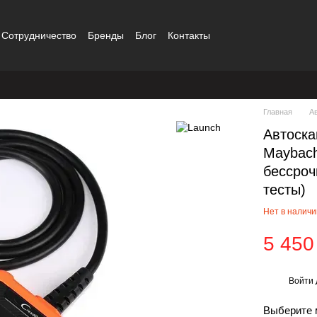
Сотрудничество
Бренды
Блог
Контакты
Главная
А
Автоска
Maybach
бессроч
тесты)
Нет в налич
5 450
Войти
%
Выберите 