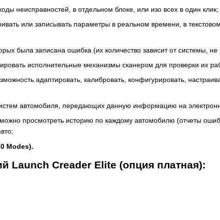
оды неисправностей, в отдельном блоке, или изо всех в один клик;
ивать или записывать параметры в реальном времени, в текстово
орых была записана ошибка (их количество зависит от системы, не
вировать исполнительные механизмы сканером для проверки их ра
озможность адаптировать, калибровать, конфигурировать, настраива
х систем автомобиля, передающих данную информацию на электрон
 можно просмотреть историю по каждому автомобилю (отчеты ошиб
вто;
0 Modes).
Launch Creader Elite (опция платная):