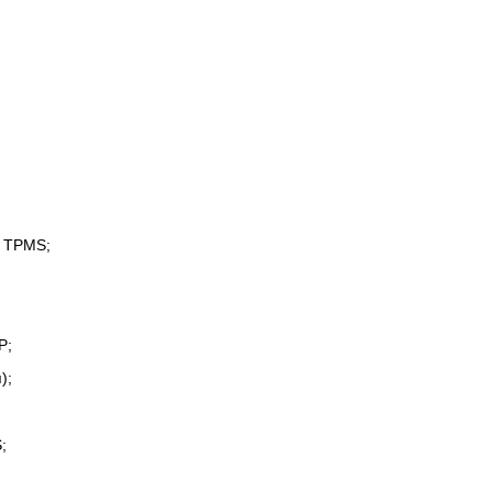
х TPMS;
P;
);
;