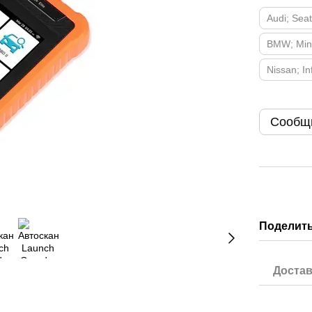
Audi; Sea
BMW; Mini
Nissan; Inf
Сообщи
Поделить
Достав