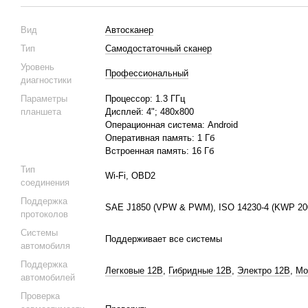
Вид
Автосканер
Тип
Самодостаточный сканер
Уровень
Профессиональный
диагностики
Параметры
Процессор: 1.3 ГГц
планшета
Дисплей: 4"; 480х800
Операционная система: Android
Оперативная память: 1 Гб
Встроенная память: 16 Гб
Тип
Wi-Fi, OBD2
соединения
Поддержка
SAE J1850 (VPW & PWM), ISO 14230-4 (KWP 2000
протоколов
Системы
Поддерживает все системы
автомобиля
Поддержка
Легковые 12В
,
Гибридные 12В
,
Электро 12В
,
Мо
автомобилей
Проверка