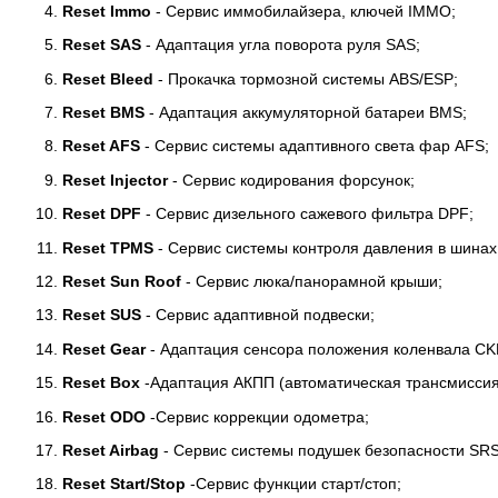
Reset Immo
- Сервис иммобилайзера, ключей IMMO;
Reset SAS
- Адаптация угла поворота руля SAS;
Reset Bleed
- Прокачка тормозной системы ABS/ESP;
Reset BMS
- Адаптация аккумуляторной батареи BMS;
Reset AFS
- Сервис системы адаптивного света фар AFS;
Reset Injector
- Сервис кодирования форсунок;
Reset DPF
- Сервис дизельного сажевого фильтра DPF;
Reset TPMS
- Сервис системы контроля давления в шина
Reset Sun Roof
- Сервис люка/панорамной крыши;
Reset SUS
- Сервис адаптивной подвески;
Reset Gear
- Адаптация сенсора положения коленвала CK
Reset Box
-Адаптация АКПП (автоматическая трансмиссия
Reset ODO
-Сервис коррекции одометра;
Reset Airbag
- Сервис системы подушек безопасности SRS
Reset Start/Stop
-Сервис функции старт/стоп;