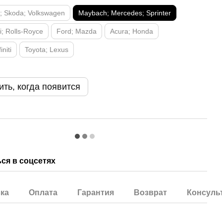
t; Skoda; Volkswagen
Maybach; Mercedes; Sprinter
; Rolls-Royce
Ford; Mazda
Acura; Honda
initi
Toyota; Lexus
ть, когда появится
ся в соцсетях
ка
Оплата
Гарантия
Возврат
Консуль