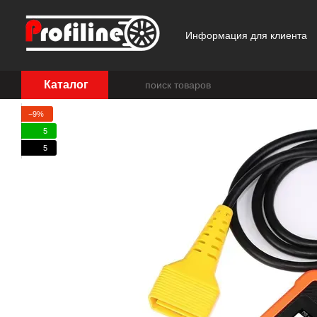
Перейти к основному контенту
Информация для клиента
Отзывы о магазине
Каталог
−9%
5
5