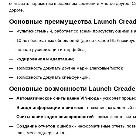
считывать параметры в реальном времени и многое другое. С
дороге.
Основные преимущества Launch Creader
мультисистемный, работает со всеми присутствующими в а
10 лет бесплатных обновлений (далее сканер НЕ блокирует
полная русификация интерфейса;
кодирования и адаптации
;
возможность докупать другие марки (легковые/мото);
возможность докупать спецфункции.
Основные возможности Launch Creader 
Автоматическое считывание VIN-кода
- ускоряет процес
Вывод информации о системе
- название, каталожный н
Считывание кодов неисправностей
- возможность считы
Создание отчетов ошибок
- информативные отчеты позвол
mail, мессенджеры и т.д.;