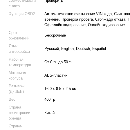
совместимости
Проверить
с авто
Функции OBD2
Автоматическое считывание VIN-кода, Считыва
времени, Проверка пробега, Стоп-кадр отказа,
Оффлайн кодирование, Онлайн кодирование
Срок
Бессрочные
обновлений
Язык
Русский, English, Deutsch, Español
интерфейса
Рабочая
От 0 ℃ до 50 ℃
температура
Материал
ABS-пластик
корпуса
Размеры
16.0 х 8.5 х 2.5 см
(ДхШхВ)
Вес
460 гр
Страна
регистрации
Китай
бренда
Страна-