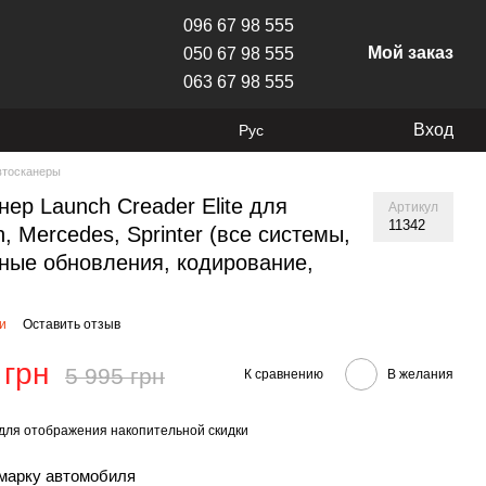
096 67 98 555
Мой заказ
050 67 98 555
063 67 98 555
Вход
Рус
втосканеры
нер Launch Creader Elite для
Артикул
11342
, Mercedes, Sprinter (все системы,
ные обновления, кодирование,
ии
Оставить отзыв
 грн
5 995 грн
К сравнению
В желания
для отображения накопительной скидки
марку автомобиля