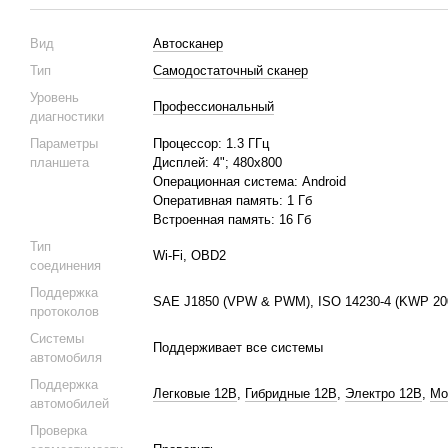
Вид
Автосканер
Тип
Самодостаточный сканер
Уровень
Профессиональный
диагностики
Параметры
Процессор: 1.3 ГГц
планшета
Дисплей: 4"; 480х800
Операционная система: Android
Оперативная память: 1 Гб
Встроенная память: 16 Гб
Тип
Wi-Fi, OBD2
соединения
Поддержка
SAE J1850 (VPW & PWM), ISO 14230-4 (KWP 2000
протоколов
Системы
Поддерживает все системы
автомобиля
Поддержка
Легковые 12В
,
Гибридные 12В
,
Электро 12В
,
Мо
автомобилей
Проверка