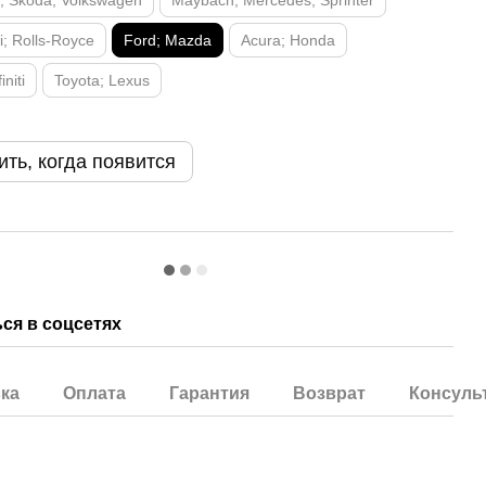
t; Skoda; Volkswagen
Maybach; Mercedes; Sprinter
; Rolls-Royce
Ford; Mazda
Acura; Honda
initi
Toyota; Lexus
ть, когда появится
ся в соцсетях
ка
Оплата
Гарантия
Возврат
Консуль