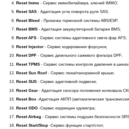
Reset Immo
- Сервис иммобилайзера, ключей IMMO;
Reset SAS
- Адаптация угла поворота руля SAS;
Reset Bleed
- Прокачка тормозной системы ABS/ESP;
Reset BMS
- Адаптация аккумуляторной батареи BMS;
Reset AFS
- Сервис системы адаптивного света фар AFS;
Reset Injector
- Сервис кодирования форсунок;
Reset DPF
- Сервис дизельного сажевого фильтра DPF;
Reset TPMS
- Сервис системы контроля давления в шина
Reset Sun Roof
- Сервис люка/панорамной крыши;
Reset SUS
- Сервис адаптивной подвески;
Reset Gear
- Адаптация сенсора положения коленвала CK
Reset Box
-Адаптация АКПП (автоматическая трансмиссия
Reset ODO
-Сервис коррекции одометра;
Reset Airbag
- Сервис системы подушек безопасности SRS
Reset Start/Stop
-Сервис функции старт/стоп;