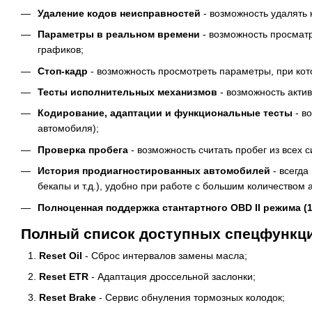
Удаление кодов неисправностей
- возможность удалять к
Параметры в реальном времени
- возможность просматр
графиков;
Cтоп-кадр
- возможность просмотреть параметры, при кот
Тесты исполнительных механизмов
- возможность акти
Кодирование, адаптации и функциональные тесты
- в
автомобиля);
Проверка пробега
- возможность считать пробег из все
История продиагностированных автомобилей
- всегда
бекапы и т.д.), удобно при работе с большим количеством а
Полноценная поддержка стантартного OBD II режима (1
Полный список доступных спецфункций 
Reset Oil
- Сброс интервалов замены масла;
Reset ETR
- Адаптация дроссельной заслонки;
Reset Brake
- Сервис обнуления тормозных колодок;