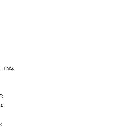
х TPMS;
P;
);
;