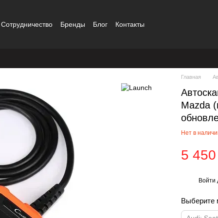
Сотрудничество
Бренды
Блог
Контакты
Главная
А
Автоска
Mazda (
обновле
Нет в налич
5 450
Войти
%
Выберите 