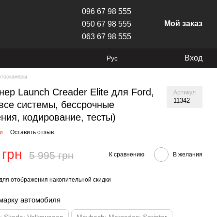
096 67 98 555
Мой заказ
050 67 98 555
063 67 98 555
Вход
Рус
втосканеры
нер Launch Creader Elite для Ford,
Артикул
11342
все системы, бессрочные
ния, кодирование, тесты)
ии
Оставить отзыв
 грн
5 995 грн
К сравнению
В желания
для отображения накопительной скидки
марку автомобиля