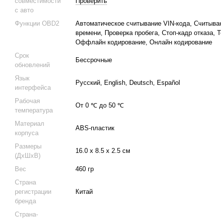
совместимости
Проверить
с авто
Функции OBD2
Автоматическое считывание VIN-кода, Считыва
времени, Проверка пробега, Стоп-кадр отказа,
Оффлайн кодирование, Онлайн кодирование
Срок
Бессрочные
обновлений
Язык
Русский, English, Deutsch, Español
интерфейса
Рабочая
От 0 ℃ до 50 ℃
температура
Материал
ABS-пластик
корпуса
Размеры
16.0 х 8.5 х 2.5 см
(ДхШхВ)
Вес
460 гр
Страна
регистрации
Китай
бренда
Страна-