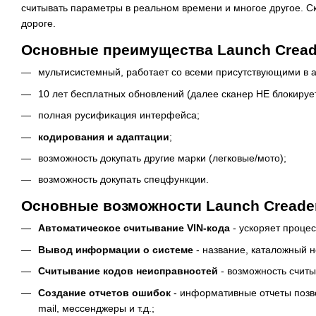
считывать параметры в реальном времени и многое другое. С
дороге.
Основные преимущества Launch Creader
мультисистемный, работает со всеми присутствующими в а
10 лет бесплатных обновлений (далее сканер НЕ блокирует
полная русификация интерфейса;
кодирования и адаптации
;
возможность докупать другие марки (легковые/мото);
возможность докупать спецфункции.
Основные возможности Launch Creader 
Автоматическое считывание VIN-кода
- ускоряет процес
Вывод информации о системе
- название, каталожный н
Считывание кодов неисправностей
- возможность считы
Создание отчетов ошибок
- информативные отчеты позвол
mail, мессенджеры и т.д.;