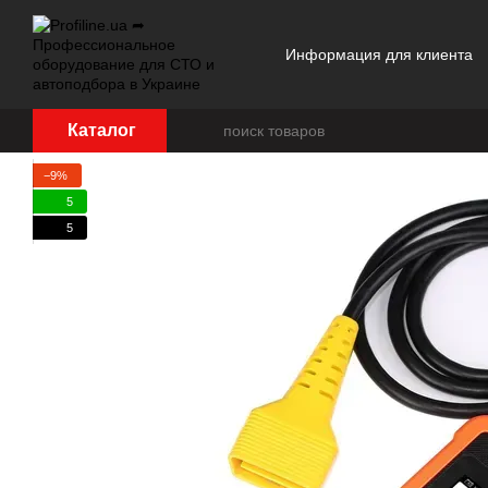
Перейти к основному контенту
Информация для клиента
Отзывы о магазине
Каталог
−9%
5
5