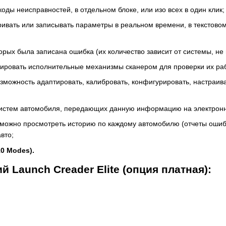
оды неисправностей, в отдельном блоке, или изо всех в один клик;
ивать или записывать параметры в реальном времени, в текстово
орых была записана ошибка (их количество зависит от системы, не
вировать исполнительные механизмы сканером для проверки их ра
озможность адаптировать, калибровать, конфигурировать, настраива
х систем автомобиля, передающих данную информацию на электрон
 можно просмотреть историю по каждому автомобилю (отчеты ошиб
вто;
0 Modes).
Launch Creader Elite (опция платная):