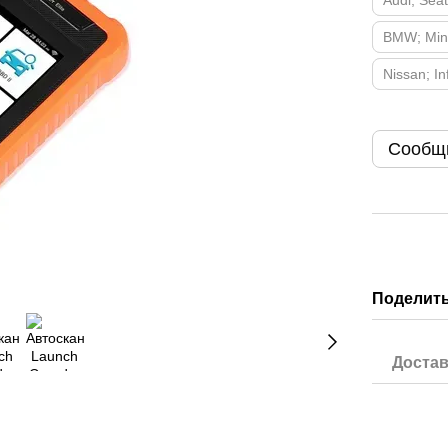
Audi; Sea
BMW; Mini
Nissan; Inf
Сообщи
Поделить
Достав