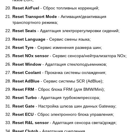
Reset AirFuel
- Сброс топливных коррекций;
Reset Transport Mode
- Активация/деактивация
транспортного режима;
Reset Seats
- Адаптация электрорегулировки сидений;
Reset Language
- Сервис смены языка;
Reset Tyre
- Сервис изменения размера шин;
Reset NOx sensor
- Сервис сенсора/нейтрализатора NOx;
Reset Window
- Адаптация стеклоподъемников;
Reset Coolant
- Прокачка системы охлаждения;
Reset AdBlue
- Сервис системы SCR (AdBlue);
Reset FRM
- Сброс блока FRM (для BMW/Mini);
Reset Turbo
- Адаптация турбокомпрессора;
Reset Gate
- Настройка шлюза шин данных Gateway;
Reset ECU
- Сброс электронного блока управления;
Reset R&L sensor
- Адаптация сенсора света/дождя;
Reset Clutch
- Адаптация сцепления.