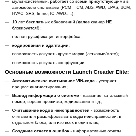
мультисистемный, работает со всеми присутствующими в
автомобиле системами (PCM, TCM, ABS, AWD, EPAS, BCM,
HVAC, SRS, Immo, IC, AWD.....);
10 лет бесплатных обновлений (далее сканер НЕ
блокируется!);
полная русификация интерфейса;
кодирования и адаптации
;
возможность докупать другие марки (легковые/мото);
возможность докупать спецфункции.
Основные возможности Launch Creader Elite:
Автоматическое считывание VIN-кода
- ускоряет
процесс диагностирования;
Вывод информации о системе
- название, каталожный
номер, версия прошивки, кодирования и т.д.;
Считывание кодов неисправностей
- возможность
считывать и расшифровывать коды неисправностей, в
отдельном блоке, или изо всех в один клик;
Создание отчетов ошибок
- информативные отчеты