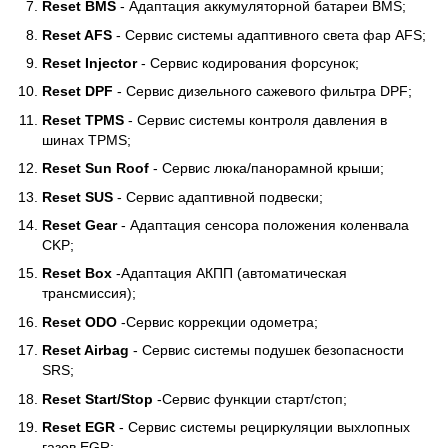
Reset BMS
- Адаптация аккумуляторной батареи BMS;
Reset AFS
- Сервис системы адаптивного света фар AFS;
Reset Injector
- Сервис кодирования форсунок;
Reset DPF
- Сервис дизельного сажевого фильтра DPF;
Reset TPMS
- Сервис системы контроля давления в
шинах TPMS;
Reset Sun Roof
- Сервис люка/панорамной крыши;
Reset SUS
- Сервис адаптивной подвески;
Reset Gear
- Адаптация сенсора положения коленвала
CKP;
Reset Box
-Адаптация АКПП (автоматическая
трансмиссия);
Reset ODO
-Сервис коррекции одометра;
Reset Airbag
- Сервис системы подушек безопасности
SRS;
Reset Start/Stop
-Сервис функции старт/стоп;
Reset EGR
- Сервис системы рециркуляции выхлопных
газов EGR;