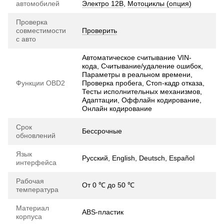
автомобилей
Электро 12В
,
Мотоциклы (опция)
Проверка
совместимости
Проверить
с авто
Автоматическое считывание VIN-
кода, Считывание/удаление ошибок,
Параметры в реальном времени,
Функции OBD2
Проверка пробега, Стоп-кадр отказа,
Тесты исполнительных механизмов,
Адаптации, Оффлайн кодирование,
Онлайн кодирование
Срок
Бессрочные
обновлений
Язык
Русский, English, Deutsch, Español
интерфейса
Рабочая
От 0 ℃ до 50 ℃
температура
Материал
ABS-пластик
корпуса