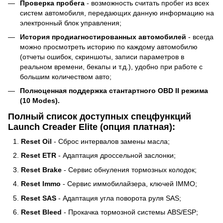
Проверка пробега
- возможность считать пробег из всех
систем автомобиля, передающих данную информацию на
электронный блок управления;
История продиагностированных автомобилей
- всегда
можно просмотреть историю по каждому автомобилю
(отчеты ошибок, скриншоты, записи параметров в
реальном времени, бекапы и т.д.), удобно при работе с
большим количеством авто;
Полноценная поддержка стантартного OBD II режима
(10 Modes).
Полный список доступных спецфункций
Launch Creader Elite (опция платная):
Reset Oil
- Сброс интервалов замены масла;
Reset ETR
- Адаптация дроссельной заслонки;
Reset Brake
- Сервис обнуления тормозных колодок;
Reset Immo
- Сервис иммобилайзера, ключей IMMO;
Reset SAS
- Адаптация угла поворота руля SAS;
Reset Bleed
- Прокачка тормозной системы ABS/ESP;