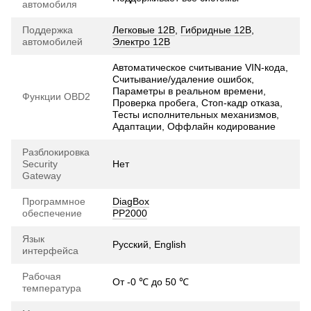
автомобиля
Поддержка
Легковые 12В
,
Гибридные 12В
,
автомобилей
Электро 12В
Автоматическое считывание VIN-кода,
Считывание/удаление ошибок,
Параметры в реальном времени,
Функции OBD2
Проверка пробега, Стоп-кадр отказа,
Тесты исполнительных механизмов,
Адаптации, Оффлайн кодирование
Разблокировка
Security
Нет
Gateway
Программное
DiagBox
обеспечение
PP2000
Язык
Русский, English
интерфейса
Рабочая
От -0 ℃ до 50 ℃
температура