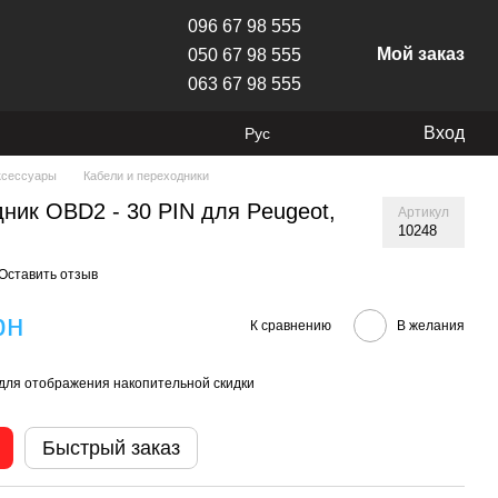
096 67 98 555
Мой заказ
050 67 98 555
063 67 98 555
Вход
Рус
ксессуары
Кабели и переходники
ник OBD2 - 30 PIN для Peugeot,
Артикул
10248
Оставить отзыв
рн
К сравнению
В желания
для отображения накопительной скидки
Быстрый заказ