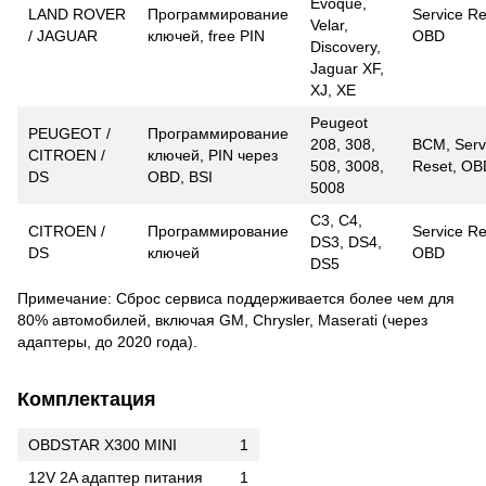
Evoque,
LAND ROVER
Программирование
Service Re
Velar,
/ JAGUAR
ключей, free PIN
OBD
Discovery,
Jaguar XF,
XJ, XE
Peugeot
PEUGEOT /
Программирование
208, 308,
BCM, Serv
CITROEN /
ключей, PIN через
508, 3008,
Reset, OB
DS
OBD, BSI
5008
C3, C4,
CITROEN /
Программирование
Service Re
DS3, DS4,
DS
ключей
OBD
DS5
Примечание: Сброс сервиса поддерживается более чем для
80% автомобилей, включая GM, Chrysler, Maserati (через
адаптеры, до 2020 года).
Комплектация
OBDSTAR X300 MINI
1
12V 2A адаптер питания
1