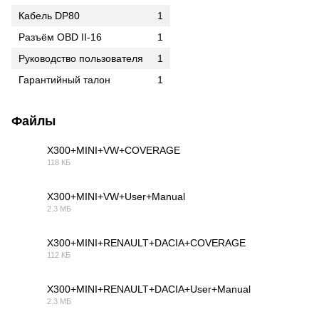
Кабель DP80
1
Разъём OBD II-16
1
Руководство пользователя
1
Гарантийный талон
1
Файлы
X300+MINI+VW+COVERAGE
118 КБ
ZIP
X300+MINI+VW+User+Manual
2.3 МБ
PDF
X300+MINI+RENAULT+DACIA+COVERAGE
112 КБ
ZIP
X300+MINI+RENAULT+DACIA+User+Manual
2.3 МБ
PDF