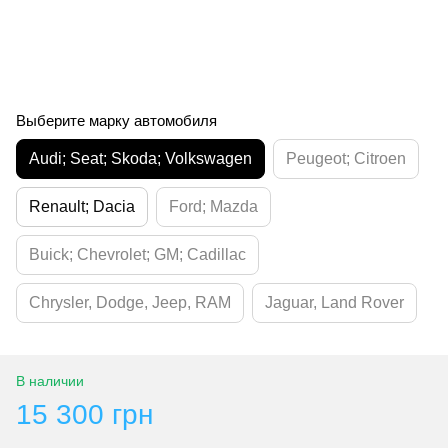
Выберите марку автомобиля
Audi; Seat; Skoda; Volkswagen
Peugeot; Citroen
Renault; Dacia
Ford; Mazda
Buick; Chevrolet; GM; Cadillac
Chrysler, Dodge, Jeep, RAM
Jaguar, Land Rover
В наличии
15 300 грн