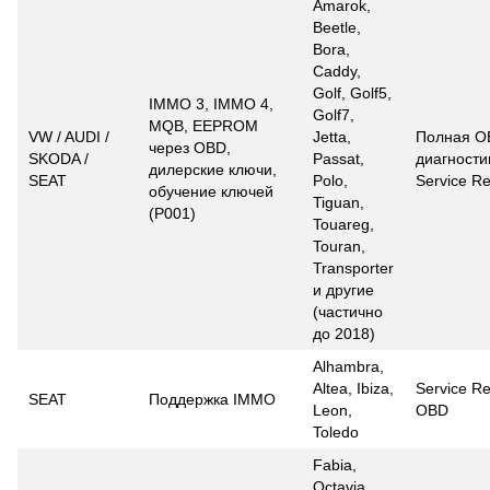
Amarok,
Beetle,
Bora,
Caddy,
Golf, Golf5,
IMMO 3, IMMO 4,
Golf7,
MQB, EEPROM
VW / AUDI /
Jetta,
Полная O
через OBD,
SKODA /
Passat,
диагности
дилерские ключи,
SEAT
Polo,
Service Re
обучение ключей
Tiguan,
(P001)
Touareg,
Touran,
Transporter
и другие
(частично
до 2018)
Alhambra,
Altea, Ibiza,
Service Re
SEAT
Поддержка IMMO
Leon,
OBD
Toledo
Fabia,
Octavia,