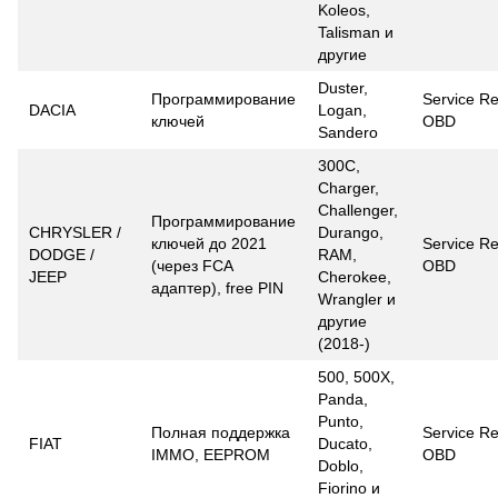
Koleos,
Talisman и
другие
Duster,
Программирование
Service Re
DACIA
Logan,
ключей
OBD
Sandero
300C,
Charger,
Challenger,
Программирование
CHRYSLER /
Durango,
ключей до 2021
Service Re
DODGE /
RAM,
(через FCA
OBD
JEEP
Cherokee,
адаптер), free PIN
Wrangler и
другие
(2018-)
500, 500X,
Panda,
Punto,
Полная поддержка
Service Re
FIAT
Ducato,
IMMO, EEPROM
OBD
Doblo,
Fiorino и