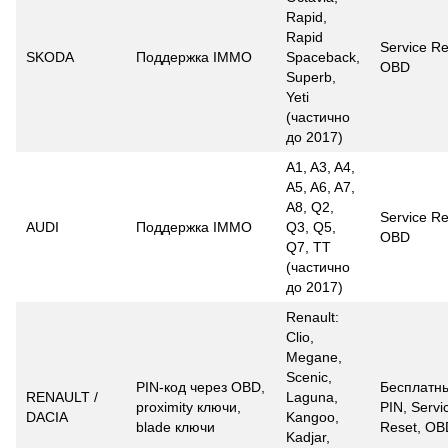
Rapid,
Rapid
Service Re
SKODA
Поддержка IMMO
Spaceback,
OBD
Superb,
Yeti
(частично
до 2017)
A1, A3, A4,
A5, A6, A7,
A8, Q2,
Service Re
AUDI
Поддержка IMMO
Q3, Q5,
OBD
Q7, TT
(частично
до 2017)
Renault:
Clio,
Megane,
Scenic,
PIN-код через OBD,
Бесплатн
RENAULT /
Laguna,
proximity ключи,
PIN, Servi
DACIA
Kangoo,
blade ключи
Reset, OB
Kadjar,