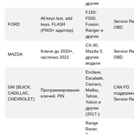
другие
F150-
All keys lost, add
F550,
Service Re
FORD
keys, FLASH
Fusion,
OBD
(P003+ адаптер)
Ranger и
другие
CX-30,
Ключи до 2020+,
Mazda 3,
Service Re
MAZDA
частично 2021
другие
OBD
модели
Enclave,
Escalade,
Camaro,
GM (BUICK,
CAN FD
Программирование
Malibu,
CADILLAC,
поддержка
ключей, PIN
Tahoe,
CHEVROLET)
Service Re
Yukon и
другие
(2017-)
Range
Rover,