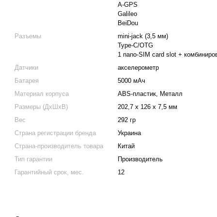
A-GPS
Galileo
BeiDou
Разъемы
mini-jack (3,5 мм)
Type-C/OTG
1 nano-SIM card slot + комбиниро
Датчики
акселерометр
Батарея
5000 мАч
Материал корпуса
ABS-пластик, Металл
Размеры (ДхШхВ)
202,7 x 126 x 7,5 мм
Вес
292 гр
Страна регистрации бренда
Украина
Страна-производитель товара
Китай
Тип гарантии
Производитель
Гарантийный срок, мес.
12