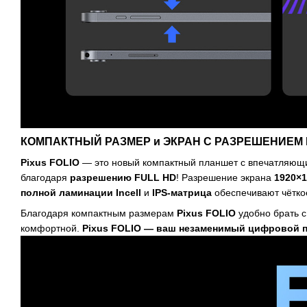
КОМПАКТНЫЙ РАЗМЕР и ЭКРАН С РАЗРЕШЕНИЕМ 
Pixus FOLIO
— это новый компактный планшет с впечатляющ
благодаря
разрешению FULL HD
! Разрешение экрана
1920×1
полной ламинации Incell
и
IPS-матрица
обеспечивают чётко
Благодаря компактным размерам
Pixus FOLIO
удобно брать с
комфортной.
Pixus FOLIO — ваш незаменимый цифровой 