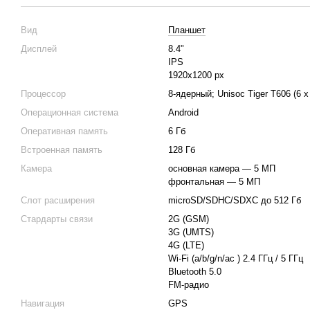
Вид
Планшет
Дисплей
8.4"
IPS
1920x1200 px
Процессор
8-ядерный; Unisoc Tiger T606 (6 
Операционная система
Android
Оперативная память
6 Гб
Встроенная память
128 Гб
Камера
основная камера — 5 МП
фронтальная — 5 MП
Слот расширения
microSD/SDHC/SDXC до 512 Гб
Стардарты связи
2G (GSM)
3G (UMTS)
4G (LTE)
Wi-Fi (а/b/g/n/ас ) 2.4 ГГц / 5 ГГц
Bluetooth 5.0
FM-радио
Навигация
GPS