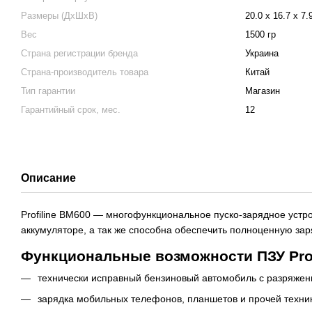
Размеры (ДхШхВ)
20.0 х 16.7 х 7.
Вес
1500 гр
Страна регистрации бренда
Украина
Страна-производитель товара
Китай
Тип гарантии
Магазин
Гарантийный срок, мес.
12
Описание
Profiline BM600 — многофункциональное пуско-зарядное уст
аккумуляторе, а так же способна обеспечить полноценную за
Функциональные возможности ПЗУ Prof
технически исправный бензиновый автомобиль с разряжен
зарядка мобильных телефонов, планшетов и прочей техни