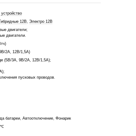
 устройство
Гибридные 12В
,
Электро 12В
овые двигатели;
ные двигатели.
Втч)
9В/2А, 12В/1,5А)
e (5В/3А, 9В/2А, 12В/1,5А);
А);
ключения пусковых проводов.
да батареи, Автоотключение, Фонарик
 ℃