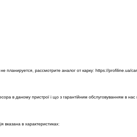
не планируется, рассмотрите аналог от карку:
https://profiline.ua/ca
есора в даному пристрої і що з гарантійним обслуговуванням в нас в
ія вказана в характеристиках: