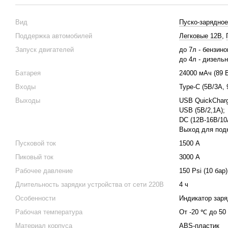
Вид
Пуско-зарядное
Поддержка автомобилей
Легковые 12В
,
Запуск двигателей
до 7л - бензин
до 4л - дизель
Батарея
24000 мАч (89 
Входы
Type-C (5В/3А, 
Выходы
USB QuickCharg
USВ (5В/2,1А);
DC (12В-16В/10
Выход для под
Пусковой ток
1500 А
Пиковый ток
3000 А
Рабочее давление
150 Psi (10 бар)
Длительность зарядки устройства от сети 220В
4 ч
Особенности
Индикатор заря
Рабочая температура
От -20 ℃ до 50
Материал корпуса
ABS-пластик