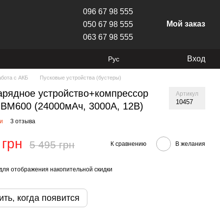
096 67 98 555
Мой заказ
050 67 98 555
063 67 98 555
Вход
Рус
абота с АКБ
Пусковые устройства (бустеры)
арядное устройство+компрессор
Артикул
10457
ne BM600 (24000мАч, 3000А, 12В)
ии
3 отзыва
 грн
5 495 грн
К сравнению
В желания
для отображения накопительной скидки
ть, когда появится