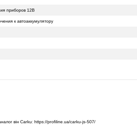
ния приборов 12В
чения к автоаккумулятору
аналог він Carku:
https://profiline.ua/carku-js-507/