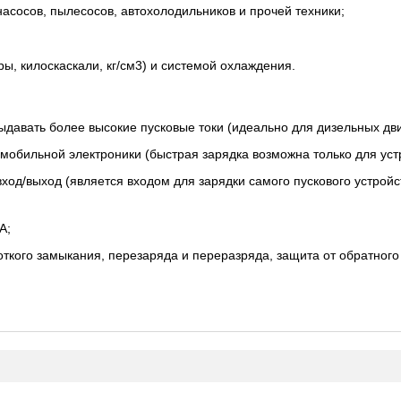
асосов, пылесосов, автохолодильников и прочей техники;
ы, килоскаскали, кг/см3) и системой охлаждения.
ыдавать более высокие пусковые токи (идеально для дизельных дви
 мобильной электроники (быстрая зарядка возможна только для ус
од/выход (является входом для зарядки самого пускового устройс
А;
ткого замыкания, перезаряда и переразряда, защита от обратного 