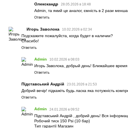
Олекскандр
28.05.2026 в 18:48
Admin, та якмй це аналог, ємність в 2 рази менша
Ответить
Игорь Заволока
10.02.2026 в 02:34
Подскажите пожалуйста, когда будет в наличии?
Спасибо!
Ответить
Admin
10.02.2026 в 08:03
Игорь Заволока, добрый день! Ближайшее время 
Ответить
Підставський Андрій
23.01.2026 в 21:53
Добрий вечір! підкажіть будь ласка яка потужність компр
Ответить
Admin
24.01.2026 в 09:52
Підставський Андрій , добрий день! Вся інформац
Робочий тиск 150 Psi (10 бар)
Тип гарантії Магазин