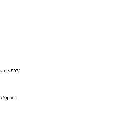
rku-js-507/
 Україні.