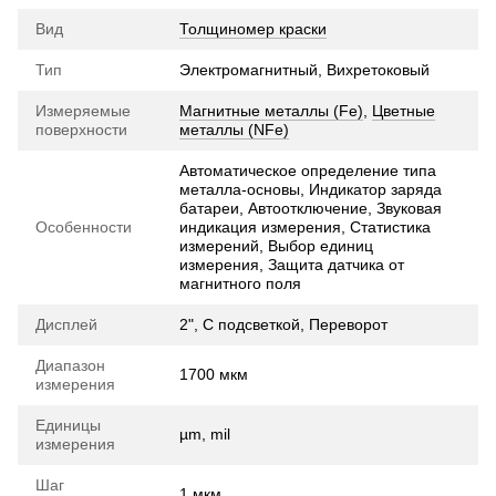
Вид
Толщиномер краски
Тип
Электромагнитный, Вихретоковый
Измеряемые
Магнитные металлы (Fe)
,
Цветные
поверхности
металлы (NFe)
Автоматическое определение типа
металла-основы, Индикатор заряда
батареи, Автоотключение, Звуковая
Особенности
индикация измерения, Статистика
измерений, Выбор единиц
измерения, Защита датчика от
магнитного поля
Дисплей
2", С подсветкой, Переворот
Диапазон
1700 мкм
измерения
Единицы
µm, mil
измерения
Шаг
1 мкм