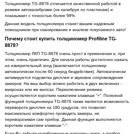
Толщиномер TG-8878 отличается качественной работой в
режиме автокалибровки (не калибруя по пластинам) и
показывает с точностью более 98%.
Данная модель толщиномера станет вашим надежным
помощником при сканировании и анализе покупаемого авто!
Почему стоит купить толщиномер Profiline TG-
8878?
Толщиномер ЛКП TG-8878 очень прост в применении и, при
этом, очень практичен. Для начала работы достаточно нажать
на измерительный зонд (выключается толщиномер
автоматически после 60 секунд бездействия). Автоматически
активируется подсветка дисплея и звуковое сопровождение
замеров. На ваш выбор можно работать в двух величинах -
микронах или же милсах. Переключение режима
осуществляется коротким нажатием клавиши "+". Полезной
функцией толщиномера TG-8878 также является возможность
переворота дисплея на 180 градусов, что позволит
максимально комфортно проводить замеры, не
переворачивая сам прибор. Данная функция выполняется
коротким нажатием клавиши "-".
Если Вы забыли калибровочные пластины дома, а прибор