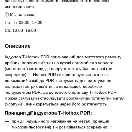
расскажут о совместимости, возможностях и нюансах
использования.
🕐 Мы на связи:
Пн–Пт, 09:00–17:00
Сб, 10:00–16:00
Описание
Індуктор Т-Hotbox PDR призначений для миттєвого ремонту
дрібних, пологих вм'ятин на кузові автомобіля з чорного
(магнітного) металу, де напруга металу йде назовні (не
всередину). Т-Hotbox PDR використовується також як
допоміжний засіб до PDR-інструменту для витягування
великих і гострих вм'ятин, з подальшою доробкою
інструментом PDR. За допомогою приладу Т-Hotbox PDR
можна стягувати і стабілізувати розтягнутий/потягнутий метал
(хлопуни), який корегується через його розтягнутість.
Принцип дії індуктора Т-Hotbox PDR:
при дії індукційного нагрівання на метал (принцип
мікрохвильової печі) він розігрівається зсередини;