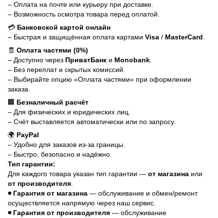
– Оплата на почте или курьеру при доставке.
– Возможность осмотра товара перед оплатой.
💳
Банковской картой онлайн
– Быстрая и защищённая оплата картами
Visa
/
MasterCard
.
🧾
Оплата частями (0%)
– Доступно через
ПриватБанк
и
Monobank
.
– Без переплат и скрытых комиссий.
– Выбирайте опцию «Оплата частями» при оформлении
заказа.
🏢
Безналичный расчёт
– Для физических и юридических лиц.
– Счёт выставляется автоматически или по запросу.
🌍
PayPal
– Удобно для заказов из-за границы.
– Быстро, безопасно и надёжно.
Тип гарантии:
Для каждого товара указан тип гарантии —
от магазина
или
от производителя
.
◾
Гарантия от магазина
— обслуживание и обмен/ремонт
осуществляется напрямую через наш сервис.
◾
Гарантия от производителя
— обслуживание