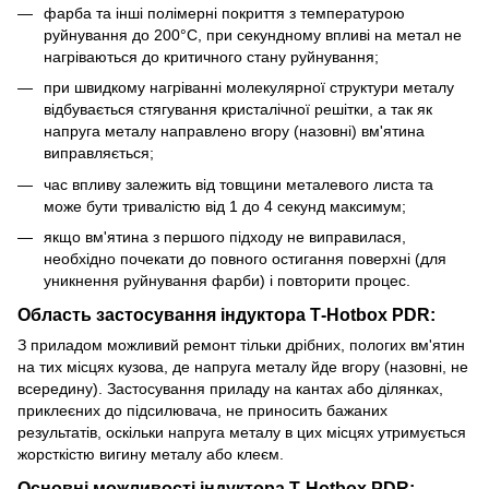
фарба та інші полімерні покриття з температурою
руйнування до 200°С, при секундному впливі на метал не
нагріваються до критичного стану руйнування;
при швидкому нагріванні молекулярної структури металу
відбувається стягування кристалічної решітки, а так як
напруга металу направлено вгору (назовні) вм'ятина
виправляється;
час впливу залежить від товщини металевого листа та
може бути тривалістю від 1 до 4 секунд максимум;
якщо вм'ятина з першого підходу не виправилася,
необхідно почекати до повного остигання поверхні (для
уникнення руйнування фарби) і повторити процес.
Область застосування індуктора Т-Hotbox PDR:
З приладом можливий ремонт тільки дрібних, пологих вм'ятин
на тих місцях кузова, де напруга металу йде вгору (назовні, не
всередину). Застосування приладу на кантах або ділянках,
приклеєних до підсилювача, не приносить бажаних
результатів, оскільки напруга металу в цих місцях утримується
жорсткістю вигину металу або клеєм.
Основні можливості індуктора Т-Hotbox PDR: