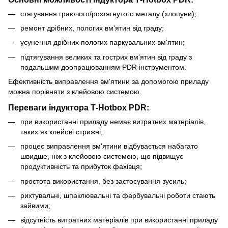
стягування граючого/розтягнутого металу (хлопуни);
ремонт дрібних, пологих вм'ятин від граду;
усунення дрібних пологих паркувальних вм'ятин;
підтягування великих та гострих вм'ятин від граду з
подальшим доопрацюванням PDR інструментом.
Ефективність виправлення вм'ятини за допомогою приладу
можна порівняти з клейовою системою.
Переваги індуктора Т-Hotbox PDR:
при використанні приладу немає витратних матеріалів,
таких як клейові стрижні;
процес виправлення вм'ятини відбувається набагато
швидше, ніж з клейовою системою, що підвищує
продуктивність та прибуток фахівця;
простота використання, без застосування зусиль;
рихтувальні, шпаклювальні та фарбувальні роботи стають
зайвими;
відсутність витратних матеріалів при використанні приладу