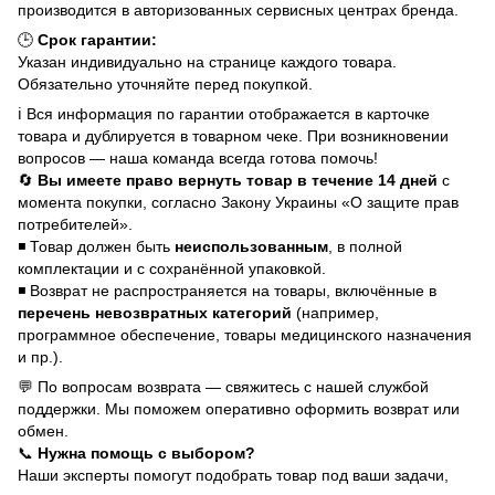
производится в авторизованных сервисных центрах бренда.
🕒
Срок гарантии:
Указан индивидуально на странице каждого товара.
Обязательно уточняйте перед покупкой.
ℹ️ Вся информация по гарантии отображается в карточке
товара и дублируется в товарном чеке. При возникновении
вопросов — наша команда всегда готова помочь!
🔄
Вы имеете право вернуть товар в течение 14 дней
с
момента покупки, согласно Закону Украины «О защите прав
потребителей».
◾ Товар должен быть
неиспользованным
, в полной
комплектации и с сохранённой упаковкой.
◾ Возврат не распространяется на товары, включённые в
перечень невозвратных категорий
(например,
программное обеспечение, товары медицинского назначения
и пр.).
💬 По вопросам возврата — свяжитесь с нашей службой
поддержки. Мы поможем оперативно оформить возврат или
обмен.
📞
Нужна помощь с выбором?
Наши эксперты помогут подобрать товар под ваши задачи,