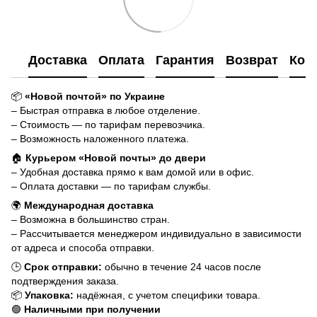
Доставка
Оплата
Гарантия
Возврат
Кон
📦
«Новой почтой» по Украине
– Быстрая отправка в любое отделение.
– Стоимость — по тарифам перевозчика.
– Возможность наложенного платежа.
🏠
Курьером «Новой почты» до двери
– Удобная доставка прямо к вам домой или в офис.
– Оплата доставки — по тарифам службы.
🌍
Международная доставка
– Возможна в большинство стран.
– Рассчитывается менеджером индивидуально в зависимости
от адреса и способа отправки.
🕒
Срок отправки:
обычно в течение 24 часов после
подтверждения заказа.
📦
Упаковка:
надёжная, с учетом специфики товара.
🟢
Наличными при получении