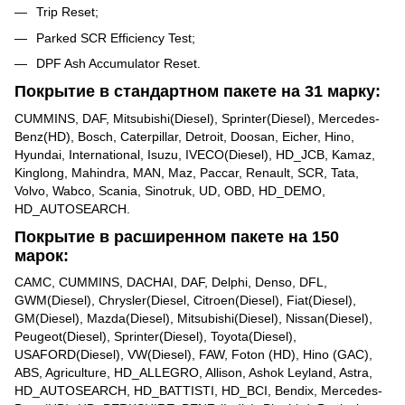
Trip Reset;
Parked SCR Efficiency Test;
DPF Ash Accumulator Reset.
Покрытие в стандартном пакете на 31 марку:
CUMMINS, DAF, Mitsubishi(Diesel), Sprinter(Diesel), Mercedes-
Benz(HD), Bosch, Caterpillar, Detroit, Doosan, Eicher, Hino,
Hyundai, International, Isuzu, IVECO(Diesel), HD_JCB, Kamaz,
Kinglong, Mahindra, MAN, Maz, Paccar, Renault, SCR, Tata,
Volvo, Wabco, Scania, Sinotruk, UD, OBD, HD_DEMO,
HD_AUTOSEARCH.
Покрытие в расширенном пакете на 150
марок:
CAMC, CUMMINS, DACHAI, DAF, Delphi, Denso, DFL,
GWM(Diesel), Chrysler(Diesel, Citroen(Diesel), Fiat(Diesel),
GM(Diesel), Mazda(Diesel), Mitsubishi(Diesel), Nissan(Diesel),
Peugeot(Diesel), Sprinter(Diesel), Toyota(Diesel),
USAFORD(Diesel), VW(Diesel), FAW, Foton (HD), Hino (GAC),
ABS, Agriculture, HD_ALLEGRO, Allison, Ashok Leyland, Astra,
HD_AUTOSEARCH, HD_BATTISTI, HD_BCI, Bendix, Mercedes-