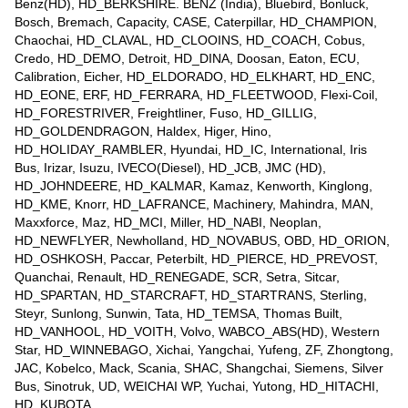
Benz(HD), HD_BERKSHIRE. BENZ (India), Bluebird, Bonluck,
Bosch, Bremach, Capacity, CASE, Caterpillar, HD_CHAMPION,
Chaochai, HD_CLAVAL, HD_CLOOINS, HD_COACH, Cobus,
Credo, HD_DEMO, Detroit, HD_DINA, Doosan, Eaton, ECU,
Calibration, Eicher, HD_ELDORADO, HD_ELKHART, HD_ENC,
HD_EONE, ERF, HD_FERRARA, HD_FLEETWOOD, Flexi-Coil,
HD_FORESTRIVER, Freightliner, Fuso, HD_GILLIG,
HD_GOLDENDRAGON, Haldex, Higer, Hino,
HD_HOLIDAY_RAMBLER, Hyundai, HD_IC, International, Iris
Bus, Irizar, Isuzu, IVECO(Diesel), HD_JCB, JMC (HD),
HD_JOHNDEERE, HD_KALMAR, Kamaz, Kenworth, Kinglong,
HD_KME, Knorr, HD_LAFRANCE, Machinery, Mahindra, MAN,
Maxxforce, Maz, HD_MCI, Miller, HD_NABI, Neoplan,
HD_NEWFLYER, Newholland, HD_NOVABUS, OBD, HD_ORION,
HD_OSHKOSH, Paccar, Peterbilt, HD_PIERCE, HD_PREVOST,
Quanchai, Renault, HD_RENEGADE, SCR, Setra, Sitcar,
HD_SPARTAN, HD_STARCRAFT, HD_STARTRANS, Sterling,
Steyr, Sunlong, Sunwin, Tata, HD_TEMSA, Thomas Built,
HD_VANHOOL, HD_VOITH, Volvo, WABCO_ABS(HD), Western
Star, HD_WINNEBAGO, Xichai, Yangchai, Yufeng, ZF, Zhongtong,
JAC, Kobelco, Mack, Scania, SHAC, Shangchai, Siemens, Silver
Bus, Sinotruk, UD, WEICHAI WP, Yuchai, Yutong, HD_HITACHI,
HD_KUBOTA.