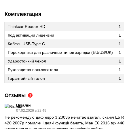
Комплектация
Thinkcar Reader HD
1
Код активации лицензии
1
Кабель USB-Type C
1
Переходники для различных типов зарядки (EU/US/UK)
1
Ударостойкий чехол
1
Руководство пользователя
1
Гарантийный талон
1
Отзывы
1
Віталій
07.02.2026 в 22:49
Не рекомендую даф евро 3 2003р нечитає взагалі, сканія E5 R
420 2007р помилки і деякі функції бачить, Ман Е6 2016 tgx 440
читає нормально тест виконавчих механізмів робить