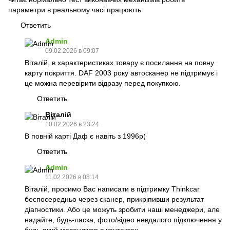
параметри в реальному часі працюють
Ответить
Admin
09.02.2026 в 09:07
Віталій, в характеристиках товару є посилання на повну
карту покриття. DAF 2003 року автосканер не підтримує і
це можна перевірити відразу перед покупкою.
Ответить
Віталій
10.02.2026 в 23:24
В повній карті Даф є навіть з 1996р(
Ответить
Admin
11.02.2026 в 08:14
Віталій, просимо Вас написати в підтримку Thinkcar
беспосередньо через сканер, прикріпивши результат
діагностики. Або це можуть зробити наші менеджери, але
надайте, будь-ласка, фото/відео невдалого підключення у