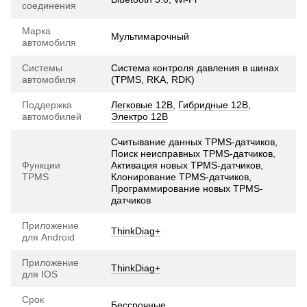
соединения
Марка
Мультимарочный
автомобиля
Системы
Система контроля давления в шинах
автомобиля
(TPMS, RKA, RDK)
Поддержка
Легковые 12В
,
Гибридные 12В
,
автомобилей
Электро 12В
Считывание данных TPMS-датчиков,
Поиск неисправных TPMS-датчиков,
Функции
Активация новых TPMS-датчиков,
TPMS
Клонирование TPMS-датчиков,
Программирование новых TPMS-
датчиков
Приложение
ThinkDiag+
для Android
Приложение
ThinkDiag+
для IOS
Срок
Бессрочные