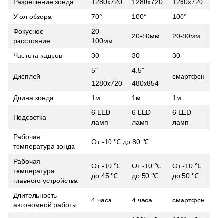
Разрешение зонда
1280х720
1280х720
1280х720
Угол обзора
70°
100°
100°
Фокусное
20-
20-80мм
20-80мм
расстояние
100мм
Частота кадров
30
30
30
5"
4,5"
Дисплей
смартфон
1280х720
480х854
Длина зонда
1м
1м
1м
6 LED
6 LED
6 LED
Подсветка
ламп
ламп
ламп
Рабочая
От -10 ℃ до 80 ℃
температура зонда
Рабочая
От -10 ℃
От -10 ℃
От -10 ℃
температура
до 45 ℃
до 50 ℃
до 50 ℃
главного устройства
Длительность
4 часа
4 часа
смартфон
автономной работы