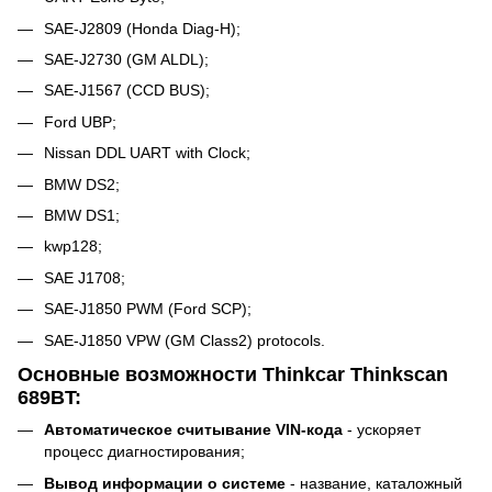
SAE-J2809 (Honda Diag-H);
SAE-J2730 (GM ALDL);
SAE-J1567 (CCD BUS);
Ford UBP;
Nissan DDL UART with Clock;
BMW DS2;
BMW DS1;
kwp128;
SAE J1708;
SAE-J1850 PWM (Ford SCP);
SAE-J1850 VPW (GM Class2) protocols.
Основные возможности Thinkcar Thinkscan
689BT:
Автоматическое считывание VIN-кода
- ускоряет
процесс диагностирования;
Вывод информации о системе
- название, каталожный