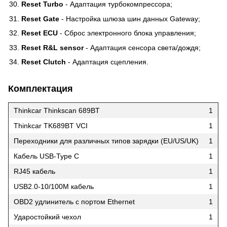
Reset Turbo
- Адаптация турбокомпрессора;
Reset Gate
- Настройка шлюза шин данных Gateway;
Reset ECU
- Сброс электронного блока управления;
Reset R&L sensor
- Адаптация сенсора света/дождя;
Reset Clutch
- Адаптация сцепления.
Комплектация
Thinkcar Thinkscan 689BT
1
Thinkcar TK689BT VCI
1
Переходники для различных типов зарядки (EU/US/UK)
1
Кабель USB-Type C
1
RJ45 кабель
1
USB2.0-10/100M кабель
1
OBD2 удлинитель с портом Ethernet
1
Ударостойкий чехол
1