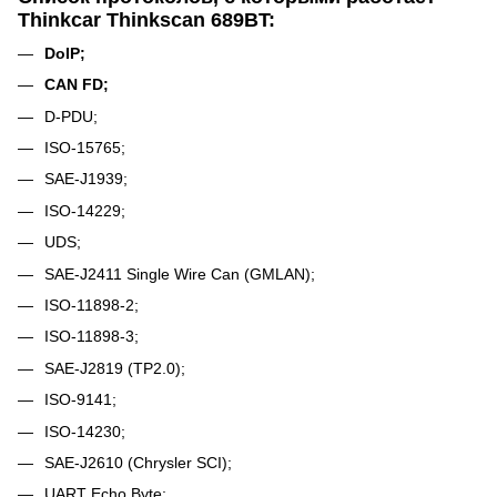
Thinkcar Thinkscan 689BT:
DoIP;
CAN FD;
D-PDU;
ISO-15765;
SAE-J1939;
ISO-14229;
UDS;
SAE-J2411 Single Wire Can (GMLAN);
ISO-11898-2;
ISO-11898-3;
SAE-J2819 (TP2.0);
ISO-9141;
ISO-14230;
SAE-J2610 (Chrysler SCI);
UART Echo Byte;