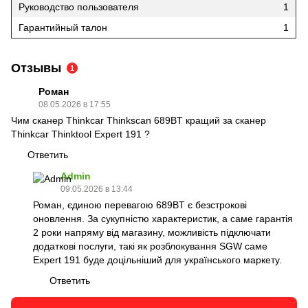
Руководство пользователя
1
Гарантийный талон
1
Отзывы
1
Роман
08.05.2026 в 17:55
Чим сканер Thinkcar Thinkscan 689BT кращий за сканер
Thinkcar Thinktool Expert 191 ?
Ответить
Admin
09.05.2026 в 13:44
Роман, єдиною перевагою 689BT є безстрокові
оновлення. За сукупністю характеристик, а саме гарантія
2 роки напряму від магазину, можливість підключати
додаткові послуги, такі як розблокування SGW саме
Expert 191 буде доцільніший для українського маркету.
Ответить