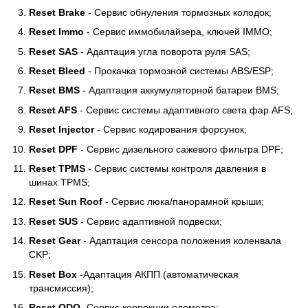
Reset Brake
- Сервис обнуления тормозных колодок;
Reset Immo
- Сервис иммобилайзера, ключей IMMO;
Reset SAS
- Адаптация угла поворота руля SAS;
Reset Bleed
- Прокачка тормозной системы ABS/ESP;
Reset BMS
- Адаптация аккумуляторной батареи BMS;
Reset AFS
- Сервис системы адаптивного света фар AFS;
Reset Injector
- Сервис кодирования форсунок;
Reset DPF
- Сервис дизельного сажевого фильтра DPF;
Reset TPMS
- Сервис системы контроля давления в
шинах TPMS;
Reset Sun Roof
- Сервис люка/панорамной крыши;
Reset SUS
- Сервис адаптивной подвески;
Reset Gear
- Адаптация сенсора положения коленвала
CKP;
Reset Box
-Адаптация АКПП (автоматическая
трансмиссия);
Reset ODO
-Сервис коррекции одометра;