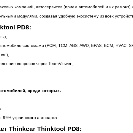
раховых компаний, автосервисов (прием автомобилей и их ремонт) и
ельными модулями, создавая удобную экосистему из всех устройств
ktool PD8:
ры);
втомобиле системами (PCM, TCM, ABS, AWD, EPAS, BCM, HVAC, SRS,
ся!);
 решение вопросов через TeamViewer;
автомобилей, среди которых:
к.
т 99% украинского автопарка.
т Thinkcar Thinktool PD8: