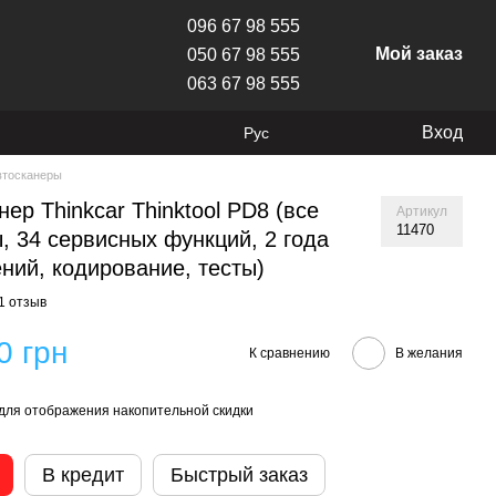
096 67 98 555
Мой заказ
050 67 98 555
063 67 98 555
Вход
Рус
втосканеры
нер Thinkcar Thinktool PD8 (все
Артикул
11470
, 34 сервисных функций, 2 года
ний, кодирование, тесты)
1 отзыв
0 грн
К сравнению
В желания
для отображения накопительной скидки
В кредит
Быстрый заказ