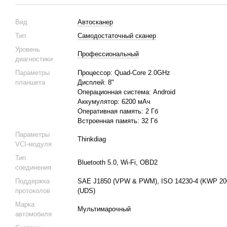
Вид
Автосканер
Тип
Самодостаточный сканер
Уровень
Профессиональный
диагностики
Параметры
Процессор: Quad-Core 2.0GHz
планшета
Дисплей: 8"
Операционная система: Android
Аккумулятор: 6200 мАч
Оперативная память: 2 Гб
Встроенная память: 32 Гб
Параметры
Thinkdiag
VCI-модуля
Тип
Bluetooth 5.0, Wi-Fi, OBD2
соединения
Поддержка
SAE J1850 (VPW & PWM), ISO 14230-4 (KWP 2000
протоколов
(UDS)
Марка
Мультимарочный
автомобиля