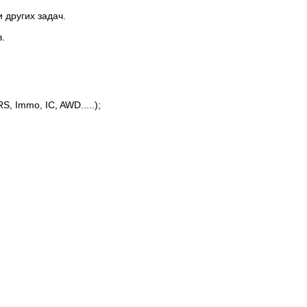
 других задач.
.
 Immo, IC, AWD.....);