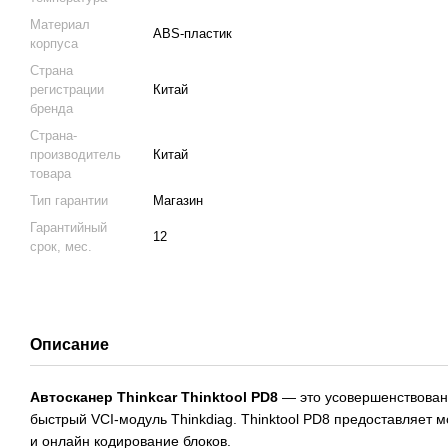
Материал
ABS-пластик
корпуса
Страна
регистрации
Китай
бренда
Страна-
производитель
Китай
товара
Тип гарантии
Магазин
Гарантийный
12
срок, мес.
Описание
Автосканер Thinkcar Thinktool PD8
— это усовершенствова
быстрый VCI-модуль Thinkdiag. Thinktool PD8 предоставляет
и онлайн кодирование блоков.