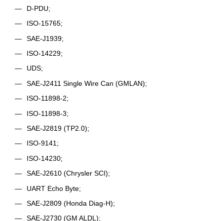
D-PDU;
ISO-15765;
SAE-J1939;
ISO-14229;
UDS;
SAE-J2411 Single Wire Can (GMLAN);
ISO-11898-2;
ISO-11898-3;
SAE-J2819 (TP2.0);
ISO-9141;
ISO-14230;
SAE-J2610 (Chrysler SCI);
UART Echo Byte;
SAE-J2809 (Honda Diag-H);
SAE-J2730 (GM ALDL);