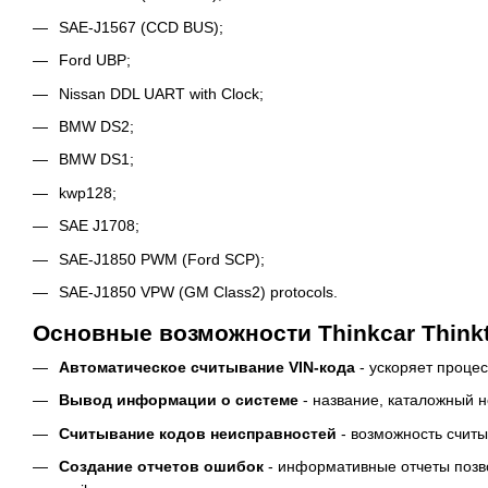
SAE-J1567 (CCD BUS);
Ford UBP;
Nissan DDL UART with Clock;
BMW DS2;
BMW DS1;
kwp128;
SAE J1708;
SAE-J1850 PWM (Ford SCP);
SAE-J1850 VPW (GM Class2) protocols.
Основные возможности Thinkcar Thinkt
Автоматическое считывание VIN-кода
- ускоряет процес
Вывод информации о системе
- название, каталожный н
Считывание кодов неисправностей
- возможность считы
Создание отчетов ошибок
- информативные отчеты позвол