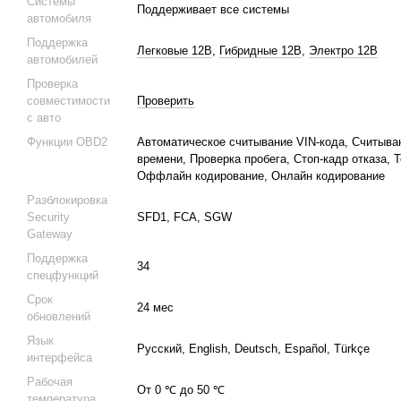
Системы
Поддерживает все системы
автомобиля
Поддержка
Легковые 12В
,
Гибридные 12В
,
Электро 12В
автомобилей
Проверка
совместимости
Проверить
с авто
Функции OBD2
Автоматическое считывание VIN-кода, Считыва
времени, Проверка пробега, Стоп-кадр отказа,
Оффлайн кодирование, Онлайн кодирование
Разблокировка
Security
SFD1, FCA, SGW
Gateway
Поддержка
34
спецфункций
Срок
24 мес
обновлений
Язык
Русский, English, Deutsch, Español, Türkçe
интерфейса
Рабочая
От 0 ℃ до 50 ℃
температура