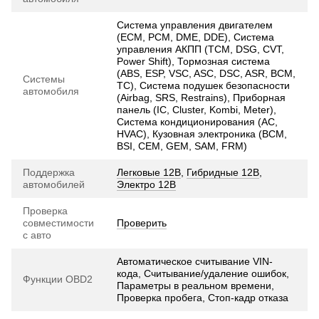
Система управления двигателем
(ECM, PCM, DME, DDE), Система
управления АКПП (TCM, DSG, CVT,
Power Shift), Тормозная система
(ABS, ESP, VSC, ASC, DSC, ASR, BCM,
Системы
TC), Система подушек безопасности
автомобиля
(Airbag, SRS, Restrains), Приборная
панель (IC, Cluster, Kombi, Meter),
Система кондиционирования (AC,
HVAC), Кузовная электроника (BCM,
BSI, CEM, GEM, SAM, FRM)
Поддержка
Легковые 12В
,
Гибридные 12В
,
автомобилей
Электро 12В
Проверка
совместимости
Проверить
с авто
Автоматическое считывание VIN-
кода, Считывание/удаление ошибок,
Функции OBD2
Параметры в реальном времени,
Проверка пробега, Стоп-кадр отказа