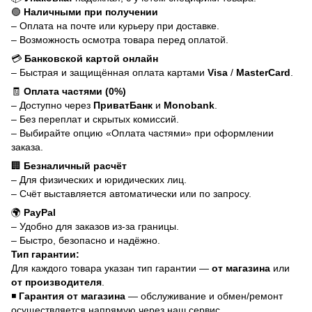
🟢
Наличными при получении
– Оплата на почте или курьеру при доставке.
– Возможность осмотра товара перед оплатой.
💳
Банковской картой онлайн
– Быстрая и защищённая оплата картами
Visa
/
MasterCard
.
🧾
Оплата частями (0%)
– Доступно через
ПриватБанк
и
Monobank
.
– Без переплат и скрытых комиссий.
– Выбирайте опцию «Оплата частями» при оформлении
заказа.
🏢
Безналичный расчёт
– Для физических и юридических лиц.
– Счёт выставляется автоматически или по запросу.
🌍
PayPal
– Удобно для заказов из-за границы.
– Быстро, безопасно и надёжно.
Тип гарантии:
Для каждого товара указан тип гарантии —
от магазина
или
от производителя
.
◾
Гарантия от магазина
— обслуживание и обмен/ремонт
осуществляется напрямую через наш сервис.