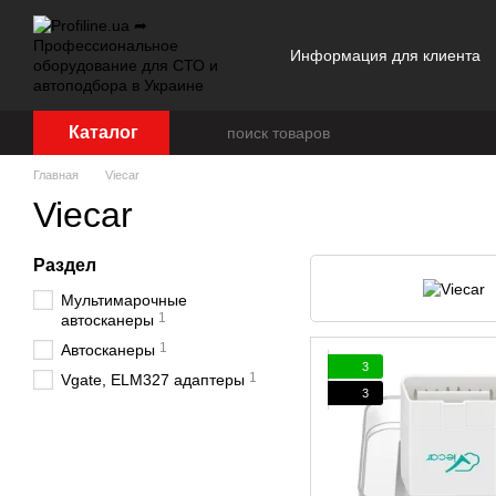
Перейти к основному контенту
Информация для клиента
Отзывы о магазине
Каталог
Главная
Viecar
Viecar
Раздел
Мультимарочные
1
автосканеры
1
Автосканеры
3
1
Vgate, ELM327 адаптеры
3