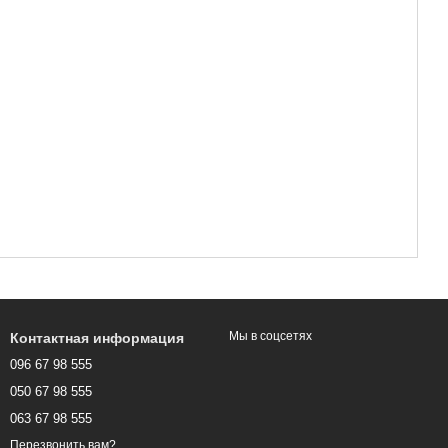
Мы в соцсетях
Контактная информация
096 67 98 555
050 67 98 555
063 67 98 555
Перезвонить вам?