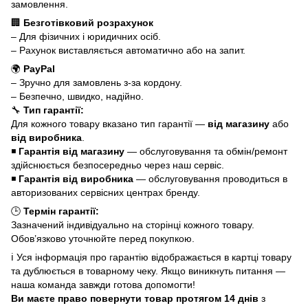
замовлення.
🏢
Безготівковий розрахунок
– Для фізичних і юридичних осіб.
– Рахунок виставляється автоматично або на запит.
🌍
PayPal
– Зручно для замовлень з-за кордону.
– Безпечно, швидко, надійно.
🔧
Тип гарантії:
Для кожного товару вказано тип гарантії —
від магазину
або
від виробника
.
◾
Гарантія від магазину
— обслуговування та обмін/ремонт
здійснюється безпосередньо через наш сервіс.
◾
Гарантія від виробника
— обслуговування проводиться в
авторизованих сервісних центрах бренду.
🕒
Термін гарантії:
Зазначений індивідуально на сторінці кожного товару.
Обов’язково уточнюйте перед покупкою.
ℹ️ Уся інформація про гарантію відображається в картці товару
та дублюється в товарному чеку. Якщо виникнуть питання —
наша команда завжди готова допомогти!
Ви маєте право повернути товар протягом 14 днів
з