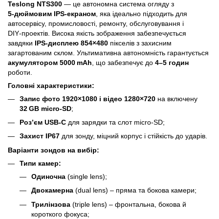
Teslong NTS300
— це автономна система огляду з
5‑дюймовим IPS‑екраном
, яка ідеально підходить для
автосервісу, промисловості, ремонту, обслуговування і
DIY‑проектів. Висока якість зображення забезпечується
завдяки
IPS‑дисплею 854×480
пікселів з захисним
загартованим склом. Ультимативна автономність гарантується
акумулятором 5000 mAh
, що забезпечує до
4–5 годин
роботи.
Головні характеристики:
Запис фото 1920×1080 і відео 1280×720
на включену
32 GB micro‑SD
;
Роз’єм USB‑C
для зарядки та слот micro‑SD;
Захист IP67
для зонду, міцний корпус і стійкість до ударів.
Варіанти зондов на вибір:
Типи камер:
Одиночна
(single lens);
Двокамерна
(dual lens) – пряма та бокова камери;
Трилінзова
(triple lens) – фронтальна, бокова й
короткого фокуса;