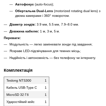
Автофокус
(auto‑focus);
Обертальна Dual‑Lens
(motorized rotating dual lens) з
двома камерами і 360° поворотом.
Діаметр зондів:
3.9 мм, 5.5 мм, 7.9–8.0 мм.
Довжина кабелю:
1 м, 3 м, 5 м.
Переваги:
Модульність — легко замінювати зонди під завдання;
Яскраве LED‑підсвічування для темних місць;
Надійність і автономність — без телефону чи інтернету.
Комплектація
Teslong NTS300
1
Кабель USB-Type C
1
MicroSD 32 Гб
1
Ударостійкий кейс
1