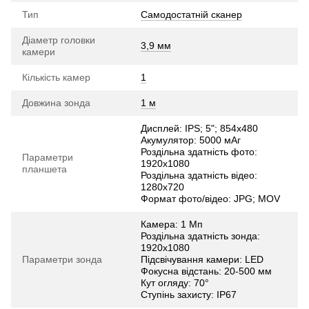
Тип
Самодостатній сканер
Діаметр головки
3,9 мм
камери
Кількість камер
1
Довжина зонда
1 м
Дисплей: IPS; 5"; 854х480
Акумулятор: 5000 мАг
Роздільна здатність фото:
Параметри
1920х1080
планшета
Роздільна здатність відео:
1280х720
Формат фото/відео: JPG; MOV
Камера: 1 Мп
Роздільна здатність зонда:
1920х1080
Параметри зонда
Підсвічування камери: LED
Фокусна відстань: 20-500 мм
Кут огляду: 70°
Ступінь захисту: IP67