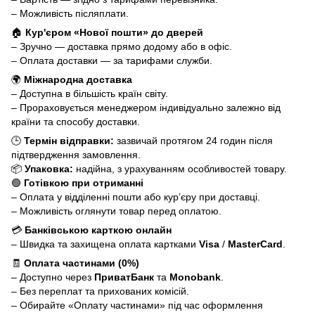
– Можливість післяплати.
🏠
Кур'єром «Нової пошти» до дверей
– Зручно — доставка прямо додому або в офіс.
– Оплата доставки — за тарифами служби.
🌍
Міжнародна доставка
– Доступна в більшість країн світу.
– Прораховується менеджером індивідуально залежно від
країни та способу доставки.
🕒
Термін відправки:
зазвичай протягом 24 годин після
підтвердження замовлення.
📦
Упаковка:
надійна, з урахуванням особливостей товару.
🟢
Готівкою при отриманні
– Оплата у відділенні пошти або кур’єру при доставці.
– Можливість оглянути товар перед оплатою.
💳
Банківською карткою онлайн
– Швидка та захищена оплата картками
Visa
/
MasterCard
.
🧾
Оплата частинами (0%)
– Доступно через
ПриватБанк
та
Monobank
.
– Без переплат та прихованих комісій.
– Обирайте «Оплату частинами» під час оформлення